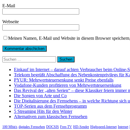
E-Mail
Webseite
Meinen Namen, E-Mail und Website in diesem Browser speichern,
Suchen
nach:
Einkauf im Internet – darauf achten Verbraucher beim Online-
Telekom begrüßt Abschaffung des Nebenkostenprivilegs für K
PYUR: Mehrwertsteuersenkung senkt Preise ebenfalls
Vodafone-Kunden profitieren von Mehrwertsteuersenkung
Das Revival der „alten Serien“ – diese Klassiker feiern immer 
Die Sorgen von Arte und Co
Die Digitalisierung des Fernsehens – in welche Richtung sich 
TOP-Serien aus dem Fernsehprogramm
5 Streaming Hits für den Winter
Alternativen zum klassischen Fernsehen
100 Mbit/s
digitales Fernsehen
DOCSIS
Free-TV
HD-Sender
Highspeed-Internet
Internet