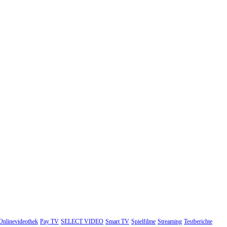
Onlinevideothek
Pay TV
SELECT VIDEO
Smart TV
Spielfilme
Streaming
Testberichte