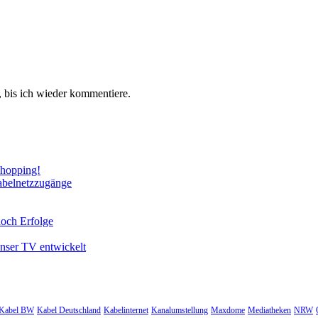
 bis ich wieder kommentiere.
Shopping!
abelnetzzugänge
noch Erfolge
unser TV entwickelt
Kabel BW
Kabel Deutschland
Kabelinternet
Kanalumstellung
Maxdome
Mediatheken
NRW