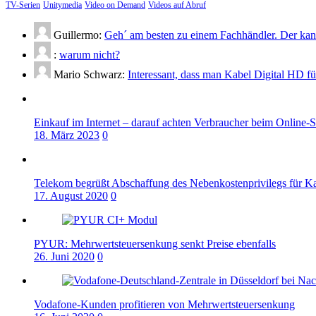
TV-Serien
Unitymedia
Video on Demand
Videos auf Abruf
Guillermo:
Geh´ am besten zu einem Fachhändler. Der kann
:
warum nicht?
Mario Schwarz:
Interessant, dass man Kabel Digital HD f
Einkauf im Internet – darauf achten Verbraucher beim Online-
18. März 2023
0
Telekom begrüßt Abschaffung des Nebenkostenprivilegs für K
17. August 2020
0
PYUR: Mehrwertsteuersenkung senkt Preise ebenfalls
26. Juni 2020
0
Vodafone-Kunden profitieren von Mehrwertsteuersenkung