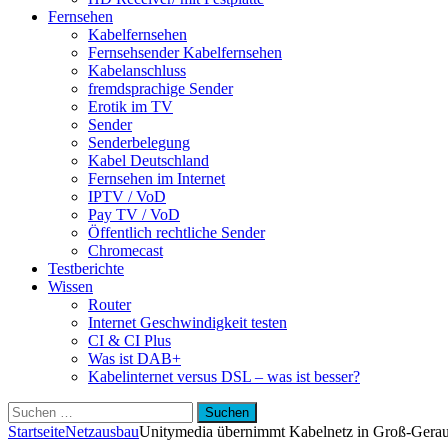
Fernsehen
Kabelfernsehen
Fernsehsender Kabelfernsehen
Kabelanschluss
fremdsprachige Sender
Erotik im TV
Sender
Senderbelegung
Kabel Deutschland
Fernsehen im Internet
IPTV / VoD
Pay TV / VoD
Öffentlich rechtliche Sender
Chromecast
Testberichte
Wissen
Router
Internet Geschwindigkeit testen
CI & CI Plus
Was ist DAB+
Kabelinternet versus DSL – was ist besser?
Suchen
nach:
Startseite
Netzausbau
Unitymedia übernimmt Kabelnetz in Groß-Gerau,