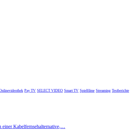
Onlinevideothek
Pay TV
SELECT VIDEO
Smart TV
Spielfilme
Streaming
Testberichte
h einer Kabelfernsehalternative,…