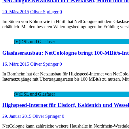
NetCologne-Netzausbau in Leverkusen, Hürth und i
20. März 2015
Oliver Springer
0
Im Süden von Köln sowie in Hürth hat NetCologne mit dem Glasfase
erhältlich. Mit den besseren Witterungsbedingungen im Frühling vers
(V)DSL und Glasfaser
Glasfaserausbau: NetColologne bringt 100-MBit/s-In
16. März 2015
Oliver Springer
0
In Bornheim hat der Netzausbau für Highspeed-Internet von NetColo
Internetzugänge mit Übertragungsraten bis 100 MBit/s zu nutzen. Mi
(V)DSL und Glasfaser
Highspeed-Internet für Elsdorf, Keldenich und Wess
29. Januar 2015
Oliver Springer
0
NetCologne kann zahlreiche weitere Haushalte in Nordrhein-Westfale