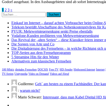
Godorf ausgebaut. In den Ausbaugebieten sind ab sofort Internetzugä
Seitennummerierung
1
2
3
»
Suchen
der
nach:
Beiträge
Einkauf im Internet – darauf achten Verbraucher beim Online-
Telekom begrüßt Abschaffung des Nebenkostenprivilegs für K
PYUR: Mehrwertsteuersenkung senkt Preise ebenfalls
Vodafone-Kunden profitieren von Mehrwertsteuersenkung
Das Revival der „alten Serien“ – diese Klassiker feiern immer 
Die Sorgen von Arte und Co
Die Digitalisierung des Fernsehens – in welche Richtung sich 
TOP-Serien aus dem Fernsehprogramm
5 Streaming Hits für den Winter
Alternativen zum klassischen Fernsehen
100 Mbit/s
digitales Fernsehen
DOCSIS
Free-TV
HD-Sender
Highspeed-Internet
Internet
TV-Serien
Unitymedia
Video on Demand
Videos auf Abruf
Guillermo:
Geh´ am besten zu einem Fachhändler. Der kann
:
warum nicht?
Mario Schwarz:
Interessant, dass man Kabel Digital HD f