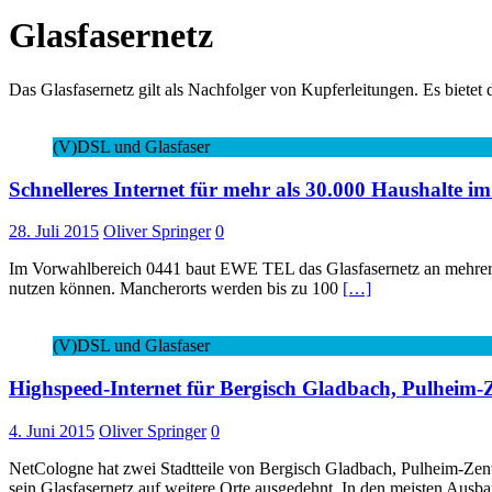
Glasfasernetz
Das Glasfasernetz gilt als Nachfolger von Kupferleitungen. Es biete
(V)DSL und Glasfaser
Schnelleres Internet für mehr als 30.000 Haushalte
28. Juli 2015
Oliver Springer
0
Im Vorwahlbereich 0441 baut EWE TEL das Glasfasernetz an mehreren 
nutzen können. Mancherorts werden bis zu 100
[…]
(V)DSL und Glasfaser
Highspeed-Internet für Bergisch Gladbach, Pulheim-
4. Juni 2015
Oliver Springer
0
NetCologne hat zwei Stadtteile von Bergisch Gladbach, Pulheim-Ze
sein Glasfasernetz auf weitere Orte ausgedehnt. In den meisten Ausb