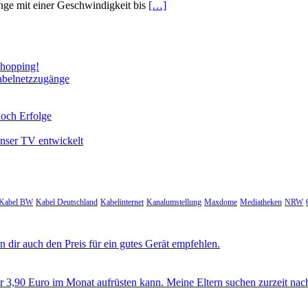
nge mit einer Geschwindigkeit bis
[…]
Shopping!
abelnetzzugänge
noch Erfolge
unser TV entwickelt
Kabel BW
Kabel Deutschland
Kabelinternet
Kanalumstellung
Maxdome
Mediatheken
NRW
 dir auch den Preis für ein gutes Gerät empfehlen.
ür 3,90 Euro im Monat aufrüsten kann. Meine Eltern suchen zurzeit nac