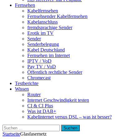
Fernsehen
Kabelfernsehen
Fernsehsender Kabelfernsehen
Kabelanschluss
fremdsprachige Sender
Erotik im TV
Sender
Senderbelegung
Kabel Deutschland
Fernsehen im Internet
IPTV / VoD
Pay TV / VoD
Öffentlich rechtliche Sender
Chromecast
Testberichte
Wissen
Router
Internet Geschwindigkeit testen
CI & CI Plus
Was ist DAB+
Kabelinternet versus DSL – was ist besser?
Suchen
nach:
Startseite
Glasfasernetz