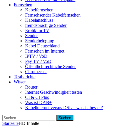
Fernsehen
Kabelfernsehen
Fernsehsender Kabelfernsehen
Kabelanschluss
fremdsprachige Sender
Erotik im TV
Sender
Senderbelegung
Kabel Deutschland
Fernsehen im Internet
IPTV / VoD
Pay TV / VoD
Öffentlich rechtliche Sender
Chromecast
Testberichte
Wissen
Router
Internet Geschwindigkeit testen
CI & CI Plus
Was ist DAB+
Kabelinternet versus DSL – was ist besser?
Suchen
nach:
Startseite
HD-Inhalte