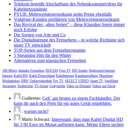
Telekom begrüßt Abschaffung des Nebenkostenprivilegs für
Kabelnetzzugänge
PYUR: Mehrwertsteuersenkung senkt Preise ebenfalls
Vodafone-Kunden profitieren von Mehrwertsteuersenkung
Das Revival der „alten Serien“ – diese Klassiker feiern immer
noch Erfolge
Die Sorgen von Arte und Co
Die Digitalisierung des Fernsehens – in welche Richtung sich
unser TV entwickelt
TOP-Serien aus dem Fernsehprogramm
5 Streaming Hits für den Winter
Alternativen zum klassischen Fernsehen
100 Mbit/s
digitales Fernsehen
DOCSIS
Free-TV
HD-Sender
Highspeed-Internet
Internet
Kabel BW
Kabel Deutschland
Kabelinternet
Kanalumstellung
Maxdome
Mediatheken
NRW
Onlinevideothek
Pay TV
SELECT VIDEO
Smart TV
Spielfilme
Streaming
Testberichte
TV-Serien
Unitymedia
Video on Demand
Videos auf Abruf
Guillermo:
Geh´ am besten zu einem Fachhändler. Der
kann dir auch den Preis für ein gutes Gerät empfehlen.
:
warum nicht?
Mario Schwarz:
Interessant, dass man Kabel Digital HD
für 3,90 Euro im Monat aufrüsten kann. Meine Eltern suchen