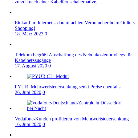
zurzeit nach einer Kabelfernsehalternative,…
Einkauf im Internet – darauf achten Verbraucher beim Online-
Shopping!
18. März 2023
0
Telekom begrüßt Abschaffung des Nebenkostenprivilegs für
Kabelnetzzugänge
17. August 2020
0
PYUR: Mehrwertsteuersenkung senkt Preise ebenfalls
26. Juni 2020
0
Vodafone-Kunden profitieren von Mehrwertsteuersenkung
16. Juni 2020
0