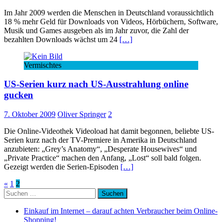
Im Jahr 2009 werden die Menschen in Deutschland voraussichtlich
18 % mehr Geld für Downloads von Videos, Hörbüchern, Software,
Musik und Games ausgeben als im Jahr zuvor, die Zahl der
bezahlten Downloads wächst um 24
[…]
Vermischtes
US-Serien kurz nach US-Ausstrahlung online
gucken
7. Oktober 2009
Oliver Springer
2
Die Online-Videothek Videoload hat damit begonnen, beliebte US-
Serien kurz nach der TV-Premiere in Amerika in Deutschland
anzubieten: „Grey’s Anatomy“, „Desperate Housewives“ und
„Private Practice“ machen den Anfang, „Lost“ soll bald folgen.
Gezeigt werden die Serien-Episoden
[…]
Seitennummerierung
«
1
2
Suchen
der
nach:
Beiträge
Einkauf im Internet – darauf achten Verbraucher beim Online-
Shopping!