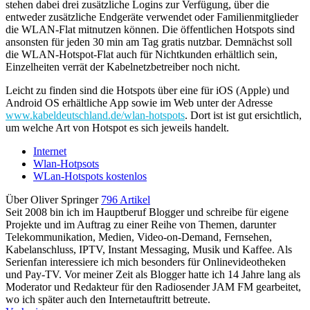
stehen dabei drei zusätzliche Logins zur Verfügung, über die
entweder zusätzliche Endgeräte verwendet oder Familienmitglieder
die WLAN-Flat mitnutzen können. Die öffentlichen Hotspots sind
ansonsten für jeden 30 min am Tag gratis nutzbar. Demnächst soll
die WLAN-Hotspot-Flat auch für Nichtkunden erhältlich sein,
Einzelheiten verrät der Kabelnetzbetreiber noch nicht.
Leicht zu finden sind die Hotspots über eine für iOS (Apple) und
Android OS erhältliche App sowie im Web unter der Adresse
www.kabeldeutschland.de/wlan-hotspots
. Dort ist ist gut ersichtlich,
um welche Art von Hotspot es sich jeweils handelt.
Internet
Wlan-Hotpsots
WLan-Hotspots kostenlos
Über Oliver Springer
796 Artikel
Seit 2008 bin ich im Hauptberuf Blogger und schreibe für eigene
Projekte und im Auftrag zu einer Reihe von Themen, darunter
Telekommunikation, Medien, Video-on-Demand, Fernsehen,
Kabelanschluss, IPTV, Instant Messaging, Musik und Kaffee. Als
Serienfan interessiere ich mich besonders für Onlinevideotheken
und Pay-TV. Vor meiner Zeit als Blogger hatte ich 14 Jahre lang als
Moderator und Redakteur für den Radiosender JAM FM gearbeitet,
wo ich später auch den Internetauftritt betreute.