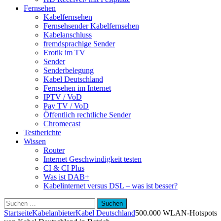
Fernsehen
Kabelfernsehen
Fernsehsender Kabelfernsehen
Kabelanschluss
fremdsprachige Sender
Erotik im TV
Sender
Senderbelegung
Kabel Deutschland
Fernsehen im Internet
IPTV / VoD
Pay TV / VoD
Öffentlich rechtliche Sender
Chromecast
Testberichte
Wissen
Router
Internet Geschwindigkeit testen
CI & CI Plus
Was ist DAB+
Kabelinternet versus DSL – was ist besser?
Suchen
nach:
Startseite
Kabelanbieter
Kabel Deutschland
500.000 WLAN-Hotspots