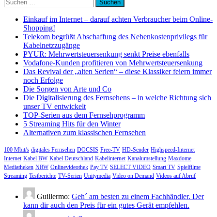
Suchen
nach:
Einkauf im Internet – darauf achten Verbraucher beim Online-
Shopping!
Telekom begrüßt Abschaffung des Nebenkostenprivilegs für
Kabelnetzzugänge
PYUR: Mehrwertsteuersenkung senkt Preise ebenfalls
Vodafone-Kunden profitieren von Mehrwertsteuersenkung
Das Revival der „alten Serien“ – diese Klassiker feiern immer
noch Erfolge
Die Sorgen von Arte und Co
Die Digitalisierung des Fernsehens – in welche Richtung sich
unser TV entwickelt
TOP-Serien aus dem Fernsehprogramm
5 Streaming Hits für den Winter
Alternativen zum klassischen Fernsehen
100 Mbit/s
digitales Fernsehen
DOCSIS
Free-TV
HD-Sender
Highspeed-Internet
Internet
Kabel BW
Kabel Deutschland
Kabelinternet
Kanalumstellung
Maxdome
Mediatheken
NRW
Onlinevideothek
Pay TV
SELECT VIDEO
Smart TV
Spielfilme
Streaming
Testberichte
TV-Serien
Unitymedia
Video on Demand
Videos auf Abruf
Guillermo:
Geh´ am besten zu einem Fachhändler. Der
kann dir auch den Preis für ein gutes Gerät empfehlen.