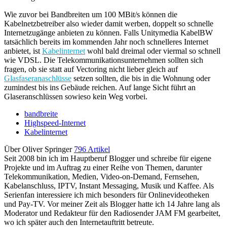
Wie zuvor bei Bandbreiten um 100 MBit/s können die
Kabelnetzbetreiber also wieder damit werben, doppelt so schnelle
Internetzugänge anbieten zu können. Falls Unitymedia KabelBW
tatsächlich bereits im kommenden Jahr noch schnelleres Internet
anbietet, ist
Kabelinternet
wohl bald dreimal oder viermal so schnell
wie VDSL. Die Telekommunikationsunternehmen sollten sich
fragen, ob sie statt auf Vectoring nicht lieber gleich auf
Glasfaseranaschlüsse
setzen sollten, die bis in die Wohnung oder
zumindest bis ins Gebäude reichen. Auf lange Sicht führt an
Glaseranschlüssen sowieso kein Weg vorbei.
bandbreite
Highspeed-Internet
Kabelinternet
Über Oliver Springer
796 Artikel
Seit 2008 bin ich im Hauptberuf Blogger und schreibe für eigene
Projekte und im Auftrag zu einer Reihe von Themen, darunter
Telekommunikation, Medien, Video-on-Demand, Fernsehen,
Kabelanschluss, IPTV, Instant Messaging, Musik und Kaffee. Als
Serienfan interessiere ich mich besonders für Onlinevideotheken
und Pay-TV. Vor meiner Zeit als Blogger hatte ich 14 Jahre lang als
Moderator und Redakteur für den Radiosender JAM FM gearbeitet,
wo ich später auch den Internetauftritt betreute.