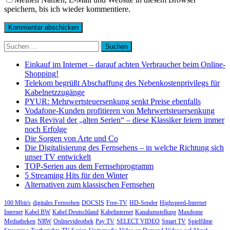
speichern, bis ich wieder kommentiere.
Suchen
nach:
Einkauf im Internet – darauf achten Verbraucher beim Online-
Shopping!
Telekom begrüßt Abschaffung des Nebenkostenprivilegs für
Kabelnetzzugänge
PYUR: Mehrwertsteuersenkung senkt Preise ebenfalls
Vodafone-Kunden profitieren von Mehrwertsteuersenkung
Das Revival der „alten Serien“ – diese Klassiker feiern immer
noch Erfolge
Die Sorgen von Arte und Co
Die Digitalisierung des Fernsehens – in welche Richtung sich
unser TV entwickelt
TOP-Serien aus dem Fernsehprogramm
5 Streaming Hits für den Winter
Alternativen zum klassischen Fernsehen
100 Mbit/s
digitales Fernsehen
DOCSIS
Free-TV
HD-Sender
Highspeed-Internet
Internet
Kabel BW
Kabel Deutschland
Kabelinternet
Kanalumstellung
Maxdome
Mediatheken
NRW
Onlinevideothek
Pay TV
SELECT VIDEO
Smart TV
Spielfilme