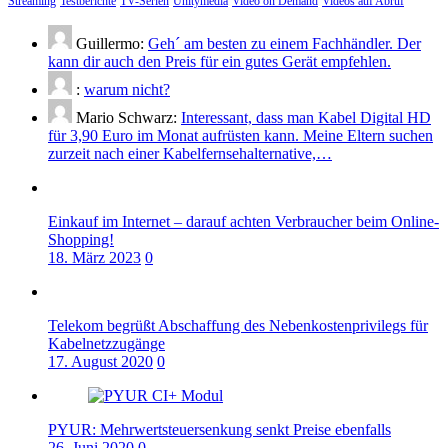
Streaming
Testberichte
TV-Serien
Unitymedia
Video on Demand
Videos auf Abruf
Guillermo:
Geh´ am besten zu einem Fachhändler. Der
kann dir auch den Preis für ein gutes Gerät empfehlen.
:
warum nicht?
Mario Schwarz:
Interessant, dass man Kabel Digital HD
für 3,90 Euro im Monat aufrüsten kann. Meine Eltern suchen
zurzeit nach einer Kabelfernsehalternative,…
Einkauf im Internet – darauf achten Verbraucher beim Online-
Shopping!
18. März 2023
0
Telekom begrüßt Abschaffung des Nebenkostenprivilegs für
Kabelnetzzugänge
17. August 2020
0
PYUR: Mehrwertsteuersenkung senkt Preise ebenfalls
26. Juni 2020
0