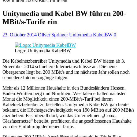
BW führen 200-MBit/s-Tarife ein
Unitymedia und Kabel BW führen 200-
MBit/s-Tarife ein
23. Oktober 2014
Oliver Springer
Unitymedia KabelBW
0
Logo: Unitymedia KabelBW
Die Kabelnetzbetreiber Unitymedia und Kabel BW bieten ab 3.
November 2014 schnellere Internetanschlüsse an. Die neue
Obergrenze liegt bei 200 MBit/s und im nächsten Jahr sollen noch
schnellere Internetzugänge folgen.
Mehr als 12 Millionen Haushalte in den Bundesländern Hessen,
Baden-Württemberg und Nordrhein-Westfalen erhalten nächsten
Monat die Möglichkeit, einen 200-MBit/s-Tarif bei ihrem
Kabelnetzbetreiber zu bestellen. Unitymedia KabelBW gab heute
bekannt, die Höchstgeschwindigkeit von 150 MBit/s auf 200 MBit/s
anzuheben. Fast überall dort, wo das Unternehmen „Coax-
Glasfasernetze“ betreibt, profitieren die angeschlossenen Haushalte
von der Einführung der neuen Tarife.
Die neuen 200-MBit/s-Anschlüsse sind sowohl in Triple-Play-