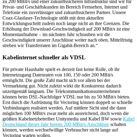
zu 200 MBit/s und einer zukunftssicheren Infrastruktur sind wir für
Privat- und Geschäftskunden im Bereich Fernsehen, Internet und
Telefonie ein zuverlässiger und zukunftssicherer Partner. Unsere
Coax-Glasfaser-Technologie stößt mit dem aktuellen
Entwicklungsschritt zudem noch lange nicht an ihre Grenzen. Die
Erhöhung der Download-Geschwindigkeit auf 200 MBit/s ist eine
Momentaufnahme – im nächsten Jahr schrauben wir die
Geschwindigkeit unserer Anschlüsse weiter nach oben. Mittelfristig
streben wir Transferraten im Gigabit-Bereich an.“
Kabelinternet schneller als VDSL
Für private Haushalte spielt es derzeit fast keine Rolle, ob ihr
Internetzugang Datenraten von 100, 150 oder 200 MBit/s
ermöglicht. Die große Zahl macht sich vor allem bei der
Vermarktung gut. Nicht zuletzt wirkt die Konkurrenz dadurch
unzeitgemäß langsam. Die Telekommunikationsunternehmen
können beim DSL-Nachfolger VDSL nur bis zu 50 MBit/s bieten.
Erst durch die Aufrüstung für Vectoring können doppelt so schnelle
Verbindungen realisiert werden. Auf mittlere Sicht sind die dann
möglichen 100 MBit/s zwar mehr als ausreichend, doch wenn die
größten Kabelnetzbetreiber Unitymedia und Kabel BW sowie
Kabel
Deutschland dieses Jahr bereits 200-MBit/s-Anschlüsse
schalten
können, werden wechselwillige Verbraucher nicht lange auf
Vectoring warten wollen.