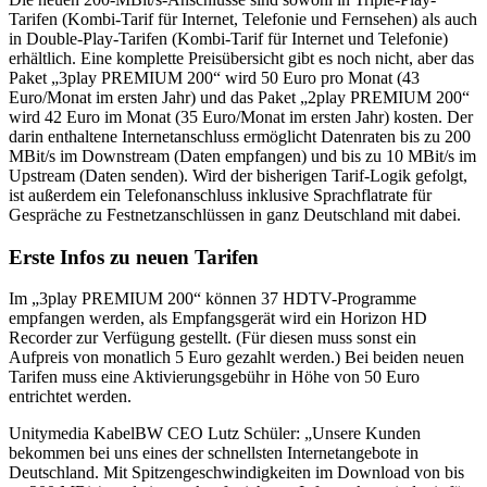
Tarifen (Kombi-Tarif für Internet, Telefonie und Fernsehen) als auch
in Double-Play-Tarifen (Kombi-Tarif für Internet und Telefonie)
erhältlich. Eine komplette Preisübersicht gibt es noch nicht, aber das
Paket „3play PREMIUM 200“ wird 50 Euro pro Monat (43
Euro/Monat im ersten Jahr) und das Paket „2play PREMIUM 200“
wird 42 Euro im Monat (35 Euro/Monat im ersten Jahr) kosten. Der
darin enthaltene Internetanschluss ermöglicht Datenraten bis zu 200
MBit/s im Downstream (Daten empfangen) und bis zu 10 MBit/s im
Upstream (Daten senden). Wird der bisherigen Tarif-Logik gefolgt,
ist außerdem ein Telefonanschluss inklusive Sprachflatrate für
Gespräche zu Festnetzanschlüssen in ganz Deutschland mit dabei.
Erste Infos zu neuen Tarifen
Im „3play PREMIUM 200“ können 37 HDTV-Programme
empfangen werden, als Empfangsgerät wird ein Horizon HD
Recorder zur Verfügung gestellt. (Für diesen muss sonst ein
Aufpreis von monatlich 5 Euro gezahlt werden.) Bei beiden neuen
Tarifen muss eine Aktivierungsgebühr in Höhe von 50 Euro
entrichtet werden.
Unitymedia KabelBW CEO Lutz Schüler: „Unsere Kunden
bekommen bei uns eines der schnellsten Internetangebote in
Deutschland. Mit Spitzengeschwindigkeiten im Download von bis