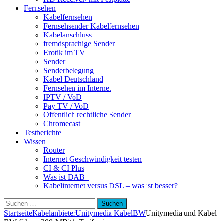
Fernsehen
Kabelfernsehen
Fernsehsender Kabelfernsehen
Kabelanschluss
fremdsprachige Sender
Erotik im TV
Sender
Senderbelegung
Kabel Deutschland
Fernsehen im Internet
IPTV / VoD
Pay TV / VoD
Öffentlich rechtliche Sender
Chromecast
Testberichte
Wissen
Router
Internet Geschwindigkeit testen
CI & CI Plus
Was ist DAB+
Kabelinternet versus DSL – was ist besser?
Suchen
nach:
Startseite
Kabelanbieter
Unitymedia KabelBW
Unitymedia und Kabel