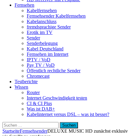
Fernsehen
Kabelfernsehen
Fernsehsender Kabelfernsehen
Kabelanschluss
fremdsprachige Sender
Erotik im TV
Sender
Senderbelegung
Kabel Deutschland
Fernsehen im Internet
IPTV / VoD
Pay TV / VoD
Öffentlich rechtliche Sender
Chromecast
Testberichte
Wissen
Router
Internet Geschwindigkeit testen
CI & CI Plus
Was ist DAB+
Kabelinternet versus DSL – was ist besser?
Suchen
nach:
Startseite
Fernsehsender
DELUXE MUSIC HD zunächst exklusiv