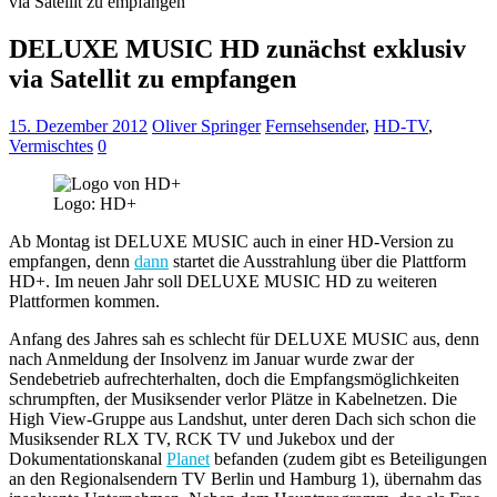
via Satellit zu empfangen
DELUXE MUSIC HD zunächst exklusiv
via Satellit zu empfangen
15. Dezember 2012
Oliver Springer
Fernsehsender
,
HD-TV
,
Vermischtes
0
Logo: HD+
Ab Montag ist DELUXE MUSIC auch in einer HD-Version zu
empfangen, denn
dann
startet die Ausstrahlung über die Plattform
HD+. Im neuen Jahr soll DELUXE MUSIC HD zu weiteren
Plattformen kommen.
Anfang des Jahres sah es schlecht für DELUXE MUSIC aus, denn
nach Anmeldung der Insolvenz im Januar wurde zwar der
Sendebetrieb aufrechterhalten, doch die Empfangsmöglichkeiten
schrumpften, der Musiksender verlor Plätze in Kabelnetzen. Die
High View-Gruppe aus Landshut, unter deren Dach sich schon die
Musiksender RLX TV, RCK TV und Jukebox und der
Dokumentationskanal
Planet
befanden (zudem gibt es Beteiligungen
an den Regionalsendern TV Berlin und Hamburg 1), übernahm das