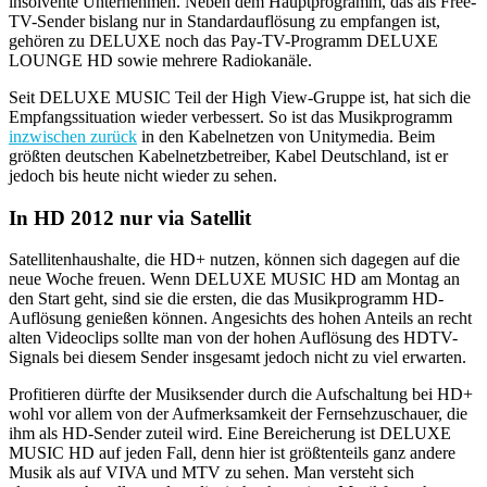
insolvente Unternehmen. Neben dem Hauptprogramm, das als Free-
TV-Sender bislang nur in Standardauflösung zu empfangen ist,
gehören zu DELUXE noch das Pay-TV-Programm DELUXE
LOUNGE HD sowie mehrere Radiokanäle.
Seit DELUXE MUSIC Teil der High View-Gruppe ist, hat sich die
Empfangssituation wieder verbessert. So ist das Musikprogramm
inzwischen zurück
in den Kabelnetzen von Unitymedia. Beim
größten deutschen Kabelnetzbetreiber, Kabel Deutschland, ist er
jedoch bis heute nicht wieder zu sehen.
In HD 2012 nur via Satellit
Satellitenhaushalte, die HD+ nutzen, können sich dagegen auf die
neue Woche freuen. Wenn DELUXE MUSIC HD am Montag an
den Start geht, sind sie die ersten, die das Musikprogramm HD-
Auflösung genießen können. Angesichts des hohen Anteils an recht
alten Videoclips sollte man von der hohen Auflösung des HDTV-
Signals bei diesem Sender insgesamt jedoch nicht zu viel erwarten.
Profitieren dürfte der Musiksender durch die Aufschaltung bei HD+
wohl vor allem von der Aufmerksamkeit der Fernsehzuschauer, die
ihm als HD-Sender zuteil wird. Eine Bereicherung ist DELUXE
MUSIC HD auf jeden Fall, denn hier ist größtenteils ganz andere
Musik als auf VIVA und MTV zu sehen. Man versteht sich