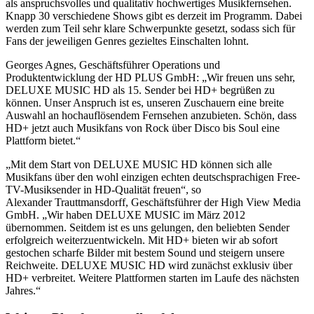
als anspruchsvolles und qualitativ hochwertiges Musikfernsehen.
Knapp 30 verschiedene Shows gibt es derzeit im Programm. Dabei
werden zum Teil sehr klare Schwerpunkte gesetzt, sodass sich für
Fans der jeweiligen Genres gezieltes Einschalten lohnt.
Georges Agnes, Geschäftsführer Operations und
Produktentwicklung der HD PLUS GmbH: „Wir freuen uns sehr,
DELUXE MUSIC HD als 15. Sender bei HD+ begrüßen zu
können. Unser Anspruch ist es, unseren Zuschauern eine breite
Auswahl an hochauflösendem Fernsehen anzubieten. Schön, dass
HD+ jetzt auch Musikfans von Rock über Disco bis Soul eine
Plattform bietet.“
„Mit dem Start von DELUXE MUSIC HD können sich alle
Musikfans über den wohl einzigen echten deutschsprachigen Free-
TV-Musiksender in HD-Qualität freuen“, so
Alexander Trauttmansdorff, Geschäftsführer der High View Media
GmbH. „Wir haben DELUXE MUSIC im März 2012
übernommen. Seitdem ist es uns gelungen, den beliebten Sender
erfolgreich weiterzuentwickeln. Mit HD+ bieten wir ab sofort
gestochen scharfe Bilder mit bestem Sound und steigern unsere
Reichweite. DELUXE MUSIC HD wird zunächst exklusiv über
HD+ verbreitet. Weitere Plattformen starten im Laufe des nächsten
Jahres.“