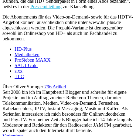
Kunden, die das HD+ Senderpaket in Form eines Abos bezahlen“,
heißt es in der
Pressemitteilung
zur Klarstellung.
Die Abonnements für das Video-on-Demand- sowie für das HDTV-
Angebot können ausschließlich online unter www.hd-plus.de
abgeschlossen werden. Die Prepaid-Variante ist demgegenüber
sowohl im Onlineshop von HD+ als auch im Fachhandel zu
bekommen.
HD-Plus
Mediatheken
ProSieben MAXX
SAT.1 Gold
sixx
TLC
Über Oliver Springer
796 Artikel
Seit 2008 bin ich im Hauptberuf Blogger und schreibe für eigene
Projekte und im Auftrag zu einer Reihe von Themen, darunter
Telekommunikation, Medien, Video-on-Demand, Fernsehen,
Kabelanschluss, IPTV, Instant Messaging, Musik und Kaffee. Als
Serienfan interessiere ich mich besonders für Onlinevideotheken
und Pay-TV. Vor meiner Zeit als Blogger hatte ich 14 Jahre lang als
Moderator und Redakteur für den Radiosender JAM FM gearbeitet,
wo ich später auch den Internetauftritt betreute.
Vorheriger