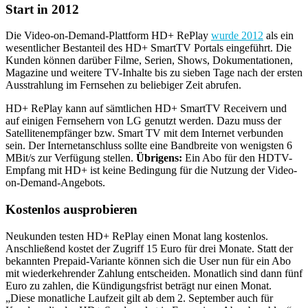
Start in 2012
Die Video-on-Demand-Plattform HD+ RePlay
wurde 2012
als ein
wesentlicher Bestanteil des HD+ SmartTV Portals eingeführt. Die
Kunden können darüber Filme, Serien, Shows, Dokumentationen,
Magazine und weitere TV-Inhalte bis zu sieben Tage nach der ersten
Ausstrahlung im Fernsehen zu beliebiger Zeit abrufen.
HD+ RePlay kann auf sämtlichen HD+ SmartTV Receivern und
auf einigen Fernsehern von LG genutzt werden. Dazu muss der
Satellitenempfänger bzw. Smart TV mit dem Internet verbunden
sein. Der Internetanschluss sollte eine Bandbreite von wenigsten 6
MBit/s zur Verfügung stellen.
Übrigens:
Ein Abo für den HDTV-
Empfang mit HD+ ist keine Bedingung für die Nutzung der Video-
on-Demand-Angebots.
Kostenlos ausprobieren
Neukunden testen HD+ RePlay einen Monat lang kostenlos.
Anschließend kostet der Zugriff 15 Euro für drei Monate. Statt der
bekannten Prepaid-Variante können sich die User nun für ein Abo
mit wiederkehrender Zahlung entscheiden. Monatlich sind dann fünf
Euro zu zahlen, die Kündigungsfrist beträgt nur einen Monat.
„Diese monatliche Laufzeit gilt ab dem 2. September auch für