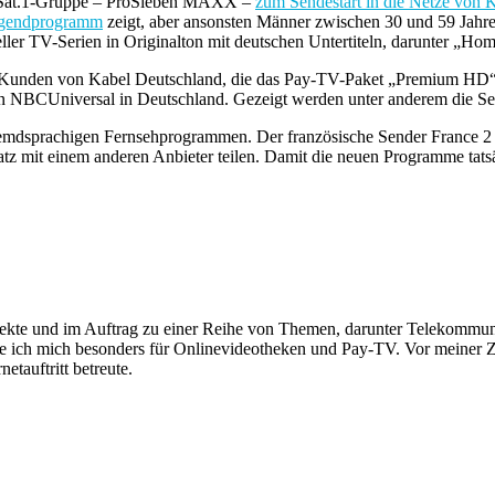
benSat.1-Gruppe – ProSieben MAXX –
zum Sendestart in die Netze von 
Jugendprogramm
zeigt, aber ansonsten Männer zwischen 30 und 59 Jahre
ller TV-Serien in Originalton mit deutschen Untertiteln, darunter „H
 Kunden von Kabel Deutschland, die das Pay-TV-Paket „Premium HD“ 
NBCUniversal in Deutschland. Gezeigt werden unter anderem die Se
mdsprachigen Fernsehprogrammen. Der französische Sender France 2 sow
z mit einem anderen Anbieter teilen. Damit die neuen Programme tatsä
rojekte und im Auftrag zu einer Reihe von Themen, darunter Telekomm
re ich mich besonders für Onlinevideotheken und Pay-TV. Vor meiner Ze
tauftritt betreute.