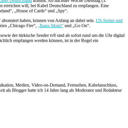
Kabel Deutschland
kommt. Ab nächster Woche Dienstag (3.
n erreichen will, bei Kabel Deutschland zu empfangen. Eine
omeland“, „House of Cards“ und „Spy“.
abonniert haben, können von Anfang an dabei sein.
US-Serien und
rien „Chicago Fire“,
„Bates Motel“
und „Go On“.
ie der türkische Sender tv8 sind ab sofort rund um die Uhr digital
chlich empfangen werden können, ist in der Regel ein
unikation, Medien, Video-on-Demand, Fernsehen, Kabelanschluss,
it als Blogger hatte ich 14 Jahre lang als Moderator und Redakteur