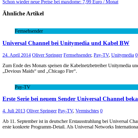
Schon wieder neue Preise bei maxdome: 7,99 Euro / Monat
Ähnliche Artikel
Fernsehsender
Universal Channel bei Unitymedia und Kabel BW
24. April 2014
Oliver Springer
Fernsehsender
,
Pay-TV
,
Unitymedia
0
Zum Ende des Monats speisen die Kabelnetzbetreiber Unitymedia un
„Devious Maids“ und „Chicago Fire“.
Pay-TV
Erste Serie bei neuem Sender Universal Channel beka
4. Juli 2013
Oliver Springer
Pay-TV
,
Vermischtes
0
Ab 11. September ist in deutscher Erstausstrahlung bei Universal Ch
erste konkrete Programm-Detail. Als Universal Networks Internation