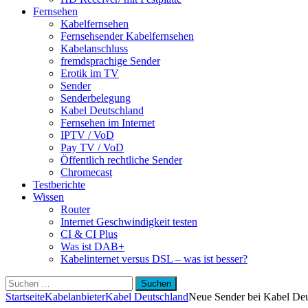
Fernsehen
Kabelfernsehen
Fernsehsender Kabelfernsehen
Kabelanschluss
fremdsprachige Sender
Erotik im TV
Sender
Senderbelegung
Kabel Deutschland
Fernsehen im Internet
IPTV / VoD
Pay TV / VoD
Öffentlich rechtliche Sender
Chromecast
Testberichte
Wissen
Router
Internet Geschwindigkeit testen
CI & CI Plus
Was ist DAB+
Kabelinternet versus DSL – was ist besser?
Suchen
nach:
Startseite
Kabelanbieter
Kabel Deutschland
Neue Sender bei Kabel Deu