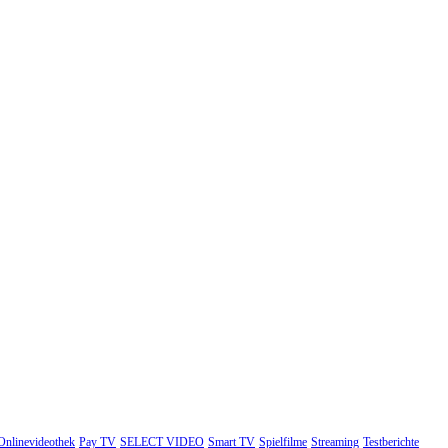
Onlinevideothek
Pay TV
SELECT VIDEO
Smart TV
Spielfilme
Streaming
Testberichte