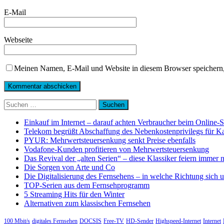
E-Mail
Webseite
Meinen Namen, E-Mail und Website in diesem Browser speichern,
Suchen
nach:
Einkauf im Internet – darauf achten Verbraucher beim Online-
Telekom begrüßt Abschaffung des Nebenkostenprivilegs für K
PYUR: Mehrwertsteuersenkung senkt Preise ebenfalls
Vodafone-Kunden profitieren von Mehrwertsteuersenkung
Das Revival der „alten Serien“ – diese Klassiker feiern immer 
Die Sorgen von Arte und Co
Die Digitalisierung des Fernsehens – in welche Richtung sich 
TOP-Serien aus dem Fernsehprogramm
5 Streaming Hits für den Winter
Alternativen zum klassischen Fernsehen
100 Mbit/s
digitales Fernsehen
DOCSIS
Free-TV
HD-Sender
Highspeed-Internet
Internet