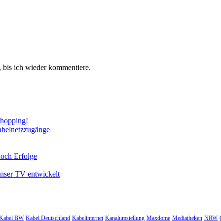
 bis ich wieder kommentiere.
Shopping!
abelnetzzugänge
noch Erfolge
unser TV entwickelt
Kabel BW
Kabel Deutschland
Kabelinternet
Kanalumstellung
Maxdome
Mediatheken
NRW