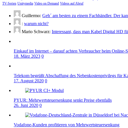
TV-Serien
Unitymedia
Video on Demand
Videos auf Abruf
Guillermo:
Geh´ am besten zu einem Fachhändler. Der kann
:
warum nicht?
Mario Schwarz:
Interessant, dass man Kabel Digital HD f
Einkauf im Internet – darauf achten Verbraucher beim Online-
18. März 2023
0
Telekom begrüßt Abschaffung des Nebenkostenprivilegs für K
17. August 2020
0
PYUR: Mehrwertsteuersenkung senkt Preise ebenfalls
26. Juni 2020
0
Vodafone-Kunden profitieren von Mehrwertsteuersenkung