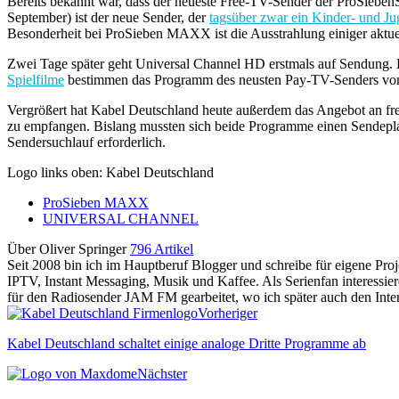
Bereits bekannt war, dass der neueste Free-TV-Sender der ProSie
September) ist der neue Sender, der
tagsüber zwar ein Kinder- und 
Besonderheit bei ProSieben MAXX ist die Ausstrahlung einiger aktue
Zwei Tage später geht Universal Channel HD erstmals auf Sendung.
Spielfilme
bestimmen das Programm des neusten Pay-TV-Senders von 
Vergrößert hat Kabel Deutschland heute außerdem das Angebot an fre
zu empfangen. Bislang mussten sich beide Programme einen Sendeplat
Sendersuchlauf erforderlich.
Logo links oben: Kabel Deutschland
ProSieben MAXX
UNIVERSAL CHANNEL
Über Oliver Springer
796 Artikel
Seit 2008 bin ich im Hauptberuf Blogger und schreibe für eigene P
IPTV, Instant Messaging, Musik und Kaffee. Als Serienfan interessie
für den Radiosender JAM FM gearbeitet, wo ich später auch den Interne
Vorheriger
Kabel Deutschland schaltet einige analoge Dritte Programme ab
Nächster