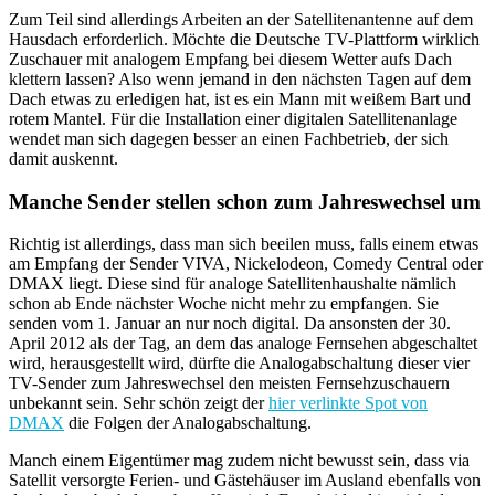
Zum Teil sind allerdings Arbeiten an der Satellitenantenne auf dem
Hausdach erforderlich. Möchte die Deutsche TV-Plattform wirklich
Zuschauer mit analogem Empfang bei diesem Wetter aufs Dach
klettern lassen? Also wenn jemand in den nächsten Tagen auf dem
Dach etwas zu erledigen hat, ist es ein Mann mit weißem Bart und
rotem Mantel. Für die Installation einer digitalen Satellitenanlage
wendet man sich dagegen besser an einen Fachbetrieb, der sich
damit auskennt.
Manche Sender stellen schon zum Jahreswechsel um
Richtig ist allerdings, dass man sich beeilen muss, falls einem etwas
am Empfang der Sender VIVA, Nickelodeon, Comedy Central oder
DMAX liegt. Diese sind für analoge Satellitenhaushalte nämlich
schon ab Ende nächster Woche nicht mehr zu empfangen. Sie
senden vom 1. Januar an nur noch digital. Da ansonsten der 30.
April 2012 als der Tag, an dem das analoge Fernsehen abgeschaltet
wird, herausgestellt wird, dürfte die Analogabschaltung dieser vier
TV-Sender zum Jahreswechsel den meisten Fernsehzuschauern
unbekannt sein. Sehr schön zeigt der
hier verlinkte Spot von
DMAX
die Folgen der Analogabschaltung.
Manch einem Eigentümer mag zudem nicht bewusst sein, dass via
Satellit versorgte Ferien- und Gästehäuser im Ausland ebenfalls von