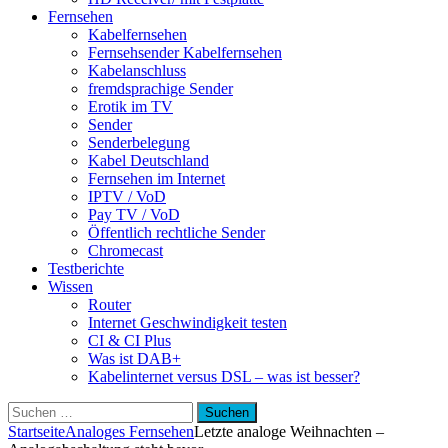
Fernsehen
Kabelfernsehen
Fernsehsender Kabelfernsehen
Kabelanschluss
fremdsprachige Sender
Erotik im TV
Sender
Senderbelegung
Kabel Deutschland
Fernsehen im Internet
IPTV / VoD
Pay TV / VoD
Öffentlich rechtliche Sender
Chromecast
Testberichte
Wissen
Router
Internet Geschwindigkeit testen
CI & CI Plus
Was ist DAB+
Kabelinternet versus DSL – was ist besser?
Suchen
nach:
Startseite
Analoges Fernsehen
Letzte analoge Weihnachten –