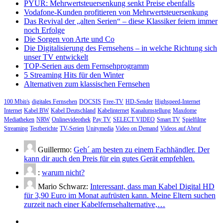
PYUR: Mehrwertsteuersenkung senkt Preise ebenfalls
Vodafone-Kunden profitieren von Mehrwertsteuersenkung
Das Revival der „alten Serien“ – diese Klassiker feiern immer
noch Erfolge
Die Sorgen von Arte und Co
Die Digitalisierung des Fernsehens – in welche Richtung sich
unser TV entwickelt
TOP-Serien aus dem Fernsehprogramm
5 Streaming Hits für den Winter
Alternativen zum klassischen Fernsehen
100 Mbit/s
digitales Fernsehen
DOCSIS
Free-TV
HD-Sender
Highspeed-Internet
Internet
Kabel BW
Kabel Deutschland
Kabelinternet
Kanalumstellung
Maxdome
Mediatheken
NRW
Onlinevideothek
Pay TV
SELECT VIDEO
Smart TV
Spielfilme
Streaming
Testberichte
TV-Serien
Unitymedia
Video on Demand
Videos auf Abruf
Guillermo:
Geh´ am besten zu einem Fachhändler. Der
kann dir auch den Preis für ein gutes Gerät empfehlen.
:
warum nicht?
Mario Schwarz:
Interessant, dass man Kabel Digital HD
für 3,90 Euro im Monat aufrüsten kann. Meine Eltern suchen
zurzeit nach einer Kabelfernsehalternative,…