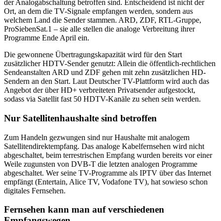
der Analogabschaltung betroffen sind. Entscheidend ist nicht der
Ort, an dem die TV-Signale empfangen werden, sondern aus
welchem Land die Sender stammen. ARD, ZDF, RTL-Gruppe,
ProSiebenSat.1 – sie alle stellen die analoge Verbreitung ihrer
Programme Ende April ein.
Die gewonnene Übertragungskapazität wird für den Start
zusätzlicher HDTV-Sender genutzt: Allein die öffentlich-rechtlichen
Sendeanstalten ARD und ZDF gehen mit zehn zusätzlichen HD-
Sendern an den Start. Laut Deutscher TV-Plattform wird auch das
Angebot der über HD+ verbreiteten Privatsender aufgestockt,
sodass via Satellit fast 50 HDTV-Kanäle zu sehen sein werden.
Nur Satellitenhaushalte sind betroffen
Zum Handeln gezwungen sind nur Haushalte mit analogem
Satellitendirektempfang. Das analoge Kabelfernsehen wird nicht
abgeschaltet, beim terrestrischen Empfang wurden bereits vor einer
Weile zugunsten von DVB-T die letzten analogen Programme
abgeschaltet. Wer seine TV-Programme als IPTV über das Internet
empfängt (Entertain, Alice TV, Vodafone TV), hat sowieso schon
digitales Fernsehen.
Fernsehen kann man auf verschiedenen
Empfangswegen