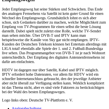
Jeder Empfangsweg hat seine Stärken und Schwächen. Das Ende
des analogen Fernsehens via Satellit ist kein guter Grund für einen
Wechsel des Empfangswegs. Grundsätzlich lohnt es sich aber
schon, sich Gedanken darüber zu machen, welche Möglichkeit zum
Empfang von TV-Programmen für einen selbst die beste Lösung
darstellt. Dabei spielt nicht zuletzt eine Rolle, welche TV-Sender
man sehen möchte. Über DVB-T und IPTV kann man
beispielsweise die Kanäle von Sky gar nicht empfangen. IPTV-
Kunden der Deutschen Telekom können bei Entertain allerdings mit
LIGA total! ebenfalls alle Spiele der 1. und 2. Fußball-Bundesliga
live sehen. Das Programmangebot von DVB-T ist je nach Wohnort
unterschiedlich. Der Empfang des digitalen Antennenfernsehens ist
dafür am einfachsten.
HDTV ist dagegen nur über Satellit, Kabel und IPTV möglich.
IPTV erfordert hohe Datenraten, vor allem für HDTV wird ein
schneller Internetanschluss gebraucht, den der jeweilige Anbieter
aber nicht überall zur Verfügung stellen kann. Wirklich kompliziert
ist das Thema nicht, aber es sind viele Faktoren zu berücksichtigen
bei der Wahl des besten Empfangsweges.
Logo links oben: Deutsche TV-Plattform e. V.
Analogabschaltung