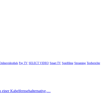
Onlinevideothek
Pay TV
SELECT VIDEO
Smart TV
Spielfilme
Streaming
Testberichte
h einer Kabelfernsehalternative,…