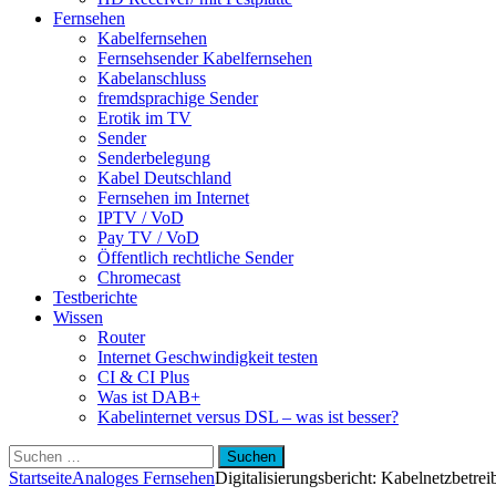
Fernsehen
Kabelfernsehen
Fernsehsender Kabelfernsehen
Kabelanschluss
fremdsprachige Sender
Erotik im TV
Sender
Senderbelegung
Kabel Deutschland
Fernsehen im Internet
IPTV / VoD
Pay TV / VoD
Öffentlich rechtliche Sender
Chromecast
Testberichte
Wissen
Router
Internet Geschwindigkeit testen
CI & CI Plus
Was ist DAB+
Kabelinternet versus DSL – was ist besser?
Suchen
nach:
Startseite
Analoges Fernsehen
Digitalisierungsbericht: Kabelnetzbetre