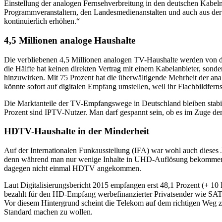
Einstellung der analogen Fernsehverbreitung in den deutschen Kabelne
Programmveranstaltern, den Landesmedienanstalten und auch aus der 
kontinuierlich erhöhen.“
4,5 Millionen analoge Haushalte
Die verbliebenen 4,5 Millionen analogen TV-Haushalte werden von d
die Hälfte hat keinen direkten Vertrag mit einem Kabelanbieter, sond
hinzuwirken. Mit 75 Prozent hat die überwältigende Mehrheit der ana
könnte sofort auf digitalen Empfang umstellen, weil ihr Flachbildfern
Die Marktanteile der TV-Empfangswege in Deutschland bleiben stabil. 
Prozent sind IPTV-Nutzer. Man darf gespannt sein, ob es im Zuge 
HDTV-Haushalte in der Minderheit
Auf der Internationalen Funkausstellung (IFA) war wohl auch dieses J
denn während man nur wenige Inhalte in UHD-Auflösung bekommen kan
dagegen nicht einmal HDTV angekommen.
Laut Digitalisierungsbericht 2015 empfangen erst 48,1 Prozent (+ 1
bezahlt für den HD-Empfang werbefinanzierter Privatsender wie SAT
Vor diesem Hintergrund scheint die Telekom auf dem richtigen Weg
Standard machen zu wollen.