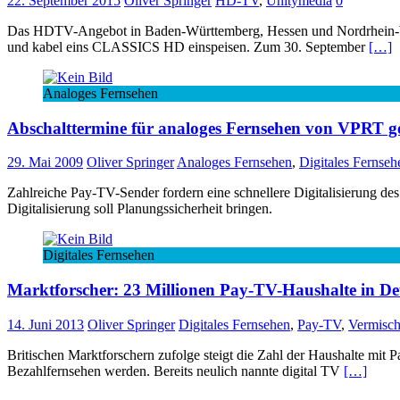
22. September 2015
Oliver Springer
HD-TV
,
Unitymedia
0
Das HDTV-Angebot in Baden-Württemberg, Hessen und Nordrhein-
und kabel eins CLASSICS HD einspeisen. Zum 30. September
[…]
Analoges Fernsehen
Abschalttermine für analoges Fernsehen von VPRT g
29. Mai 2009
Oliver Springer
Analoges Fernsehen
,
Digitales Fernseh
Zahlreiche Pay-TV-Sender fordern eine schnellere Digitalisierung des
Digitalisierung soll Planungssicherheit bringen.
Digitales Fernsehen
Marktforscher: 23 Millionen Pay-TV-Haushalte in De
14. Juni 2013
Oliver Springer
Digitales Fernsehen
,
Pay-TV
,
Vermisch
Britischen Marktforschern zufolge steigt die Zahl der Haushalte mit
Bezahlfernsehen werden. Bereits neulich nannte digital TV
[…]