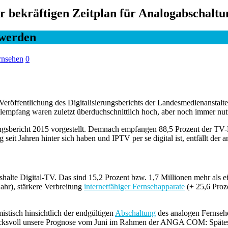
er bekräftigen Zeitplan für Analogabschaltu
 werden
rnsehen
0
röffentlichung des Digitalisierungsberichts der Landesmedienanstalte
empfang waren zuletzt überduchschnittlich hoch, aber noch immer nutzt
ngsbericht 2015 vorgestellt. Demnach empfangen 88,5 Prozent der TV-
seit Jahren hinter sich haben und IPTV per se digital ist, entfällt der 
alte Digital-TV. Das sind 15,2 Prozent bzw. 1,7 Millionen mehr als ei
ahr), stärkere Verbreitung
internetfähiger Fernsehapparate
(+ 25,6 Proze
tisch hinsichtlich der endgültigen
Abschaltung
des analogen Fernseh
ucksvoll unsere Prognose vom Juni im Rahmen der ANGA COM: Spätest