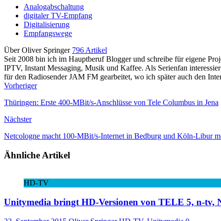
Analogabschaltung
digitaler TV-Empfang
Digitalisierung
Empfangswege
Über Oliver Springer
796 Artikel
Seit 2008 bin ich im Hauptberuf Blogger und schreibe für eigene P
IPTV, Instant Messaging, Musik und Kaffee. Als Serienfan interessie
für den Radiosender JAM FM gearbeitet, wo ich später auch den Interne
Vorheriger
Thüringen: Erste 400-MBit/s-Anschlüsse von Tele Columbus in Jena
Nächster
Netcologne macht 100-MBit/s-Internet in Bedburg und Köln-Libur m
Ähnliche Artikel
HD-TV
Unitymedia bringt HD-Versionen von TELE 5, n-tv,