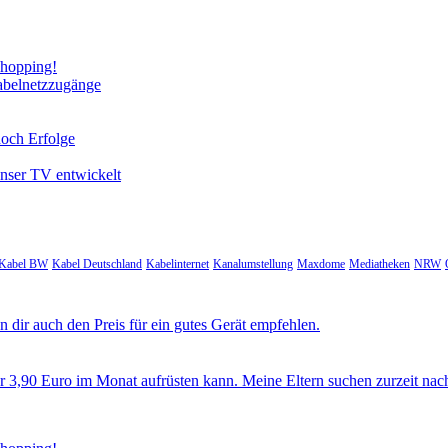
Shopping!
abelnetzzugänge
noch Erfolge
unser TV entwickelt
Kabel BW
Kabel Deutschland
Kabelinternet
Kanalumstellung
Maxdome
Mediatheken
NRW
 dir auch den Preis für ein gutes Gerät empfehlen.
ür 3,90 Euro im Monat aufrüsten kann. Meine Eltern suchen zurzeit nac