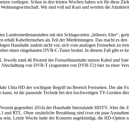
tzen vorliegen. Schon in den letzten Wochen haben wir für diese Zielma
Wohnungswirtschaft. Wir sind voll auf Kurs und werden die Attraktivit
en Landesmedienanstalten mit den Schlagworten „höheres Alter“, geri
ern erhält Kabelfernsehen als Teil der Mietleistungen. Das macht es den
logen Haushalte zudem nicht vor, sich vom analogen Fernsehen zu trenn
seher einen eingebauten DVB-C-Tuner besitzt. In diesem Fall gibt es ke
Jeweils rund 46 Prozent der Fernsehhaushalte nutzen Kabel und Satellit
der Abschaltung von DVB-T (zugunsten von DVB-T2) hier zu einer Ve
ahr Ultra HD der wichtigste Begriff im Bereich Fernsehen. Die alte Fra
n, ist die passende Technik bei den hochwertigen TV-Geräten dieses 
0 Prozent gegenüber 2014) der Haushalte hierzulande HDTV. Aber die Z
.1 und RTL. Ohne zusätzliche Bezahlung sind (von ein paar Ausnahmen
 zu sein. Letzte Woche hatte der Konzern angekündigt, die HD-Optio