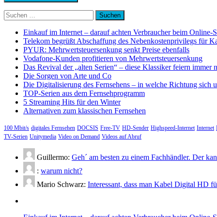
Suchen
nach:
Einkauf im Internet – darauf achten Verbraucher beim Online-
Telekom begrüßt Abschaffung des Nebenkostenprivilegs für K
PYUR: Mehrwertsteuersenkung senkt Preise ebenfalls
Vodafone-Kunden profitieren von Mehrwertsteuersenkung
Das Revival der „alten Serien“ – diese Klassiker feiern immer 
Die Sorgen von Arte und Co
Die Digitalisierung des Fernsehens – in welche Richtung sich 
TOP-Serien aus dem Fernsehprogramm
5 Streaming Hits für den Winter
Alternativen zum klassischen Fernsehen
100 Mbit/s
digitales Fernsehen
DOCSIS
Free-TV
HD-Sender
Highspeed-Internet
Internet
TV-Serien
Unitymedia
Video on Demand
Videos auf Abruf
Guillermo:
Geh´ am besten zu einem Fachhändler. Der kann
:
warum nicht?
Mario Schwarz:
Interessant, dass man Kabel Digital HD f