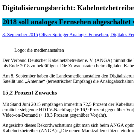
Digitalisierungsbericht: Kabelnetzbetreib
2018 soll analoges Fernsehen abgeschaltet
8. September 2015
Oliver Springer
Analoges Fernsehen
,
Digitales Fe
Logo: die medienanstalten
Der Verband Deutscher Kabelnetzbetreiber e. V. (ANGA) nimmt die Ve
bis Ende 2018 zu bekräftigen. Die Zuwachsraten beim digitalen Kabel
Am 8. September haben die Landesmedienanstalten den Digitalisieru
Satellit und „Antenne“ (terrestrischer Empfang) die Analogabschaltung 
15,2 Prozent Zuwachs
Mit Stand Juni 2015 empfangen immerhin 72,5 Prozent der Kabelhaush
ermittelt: steigende HDTV-Nachfrage (+ 16,9 Prozent gegenüber Vorj
Video-on-Demand (+ 18,3 Prozent gegenüber Vorjahr).
Angesichts dieses Rekordwachstums gibt man sich beim ANGA optimis
Kabelnetzbetreiber (ANGA): „Die neuen Marktzahlen stützen eindr