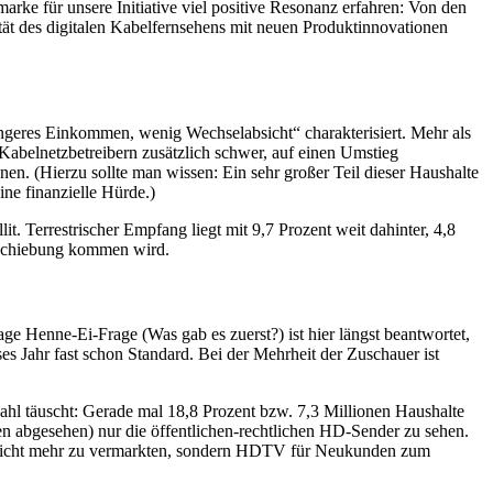
rke für unsere Initiative viel positive Resonanz erfahren: Von den
ät des digitalen Kabelfernsehens mit neuen Produktinnovationen
ngeres Einkommen, wenig Wechselabsicht“ charakterisiert. Mehr als
 Kabelnetzbetreibern zusätzlich schwer, auf einen Umstieg
en. (Hierzu sollte man wissen: Ein sehr großer Teil dieser Haushalte
ine finanzielle Hürde.)
. Terrestrischer Empfang liegt mit 9,7 Prozent weit dahinter, 4,8
rschiebung kommen wird.
ge Henne-Ei-Frage (Was gab es zuerst?) ist hier längst beantwortet,
Jahr fast schon Standard. Bei der Mehrheit der Zuschauer ist
ahl täuscht: Gerade mal 18,8 Prozent bzw. 7,3 Millionen Haushalte
 abgesehen) nur die öffentlichen-rechtlichen HD-Sender zu sehen.
n nicht mehr zu vermarkten, sondern HDTV für Neukunden zum