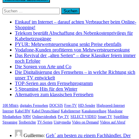
Suchen
nach:
Einkauf im Internet – darauf achten Verbraucher beim Online-
Shopping!
Telekom begrüßt Abschaffung des Nebenkostenprivilegs für
Kabelnetzzugänge
PYUR: Mehrwertsteuersenkung senkt Preise ebenfalls
Vodafone-Kunden profitieren von Mehrwertsteuersenkung
Das Revival der „alten Serien“ – diese Klassiker feiern immer
noch Erfolge
Die Sorgen von Arte und Co
Die Digitalisierung des Fernsehens – in welche Richtung sich
unser TV entwickelt
TOP-Serien aus dem Fernsehprogramm
5 Streaming Hits für den Winter
Alternativen zum klassischen Fernsehen
100 Mbit/s
digitales Fernsehen
DOCSIS
Free-TV
HD-Sender
Highspeed-Internet
Internet
Kabel BW
Kabel Deutschland
Kabelinternet
Kanalumstellung
Maxdome
Mediatheken
NRW
Onlinevideothek
Pay TV
SELECT VIDEO
Smart TV
Spielfilme
Streaming
Testberichte
TV-Serien
Unitymedia
Video on Demand
Videos auf Abruf
Guillermo:
Geh´ am besten zu einem Fachhändler. Der