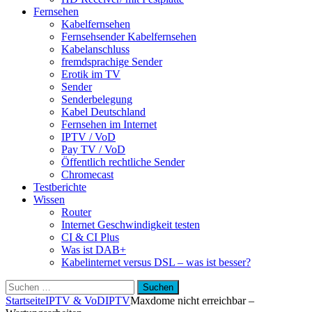
Fernsehen
Kabelfernsehen
Fernsehsender Kabelfernsehen
Kabelanschluss
fremdsprachige Sender
Erotik im TV
Sender
Senderbelegung
Kabel Deutschland
Fernsehen im Internet
IPTV / VoD
Pay TV / VoD
Öffentlich rechtliche Sender
Chromecast
Testberichte
Wissen
Router
Internet Geschwindigkeit testen
CI & CI Plus
Was ist DAB+
Kabelinternet versus DSL – was ist besser?
Suchen
nach:
Startseite
IPTV & VoD
IPTV
Maxdome nicht erreichbar –