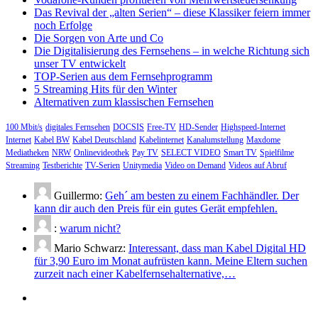
Das Revival der „alten Serien“ – diese Klassiker feiern immer
noch Erfolge
Die Sorgen von Arte und Co
Die Digitalisierung des Fernsehens – in welche Richtung sich
unser TV entwickelt
TOP-Serien aus dem Fernsehprogramm
5 Streaming Hits für den Winter
Alternativen zum klassischen Fernsehen
100 Mbit/s
digitales Fernsehen
DOCSIS
Free-TV
HD-Sender
Highspeed-Internet
Internet
Kabel BW
Kabel Deutschland
Kabelinternet
Kanalumstellung
Maxdome
Mediatheken
NRW
Onlinevideothek
Pay TV
SELECT VIDEO
Smart TV
Spielfilme
Streaming
Testberichte
TV-Serien
Unitymedia
Video on Demand
Videos auf Abruf
Guillermo:
Geh´ am besten zu einem Fachhändler. Der
kann dir auch den Preis für ein gutes Gerät empfehlen.
:
warum nicht?
Mario Schwarz:
Interessant, dass man Kabel Digital HD
für 3,90 Euro im Monat aufrüsten kann. Meine Eltern suchen
zurzeit nach einer Kabelfernsehalternative,…