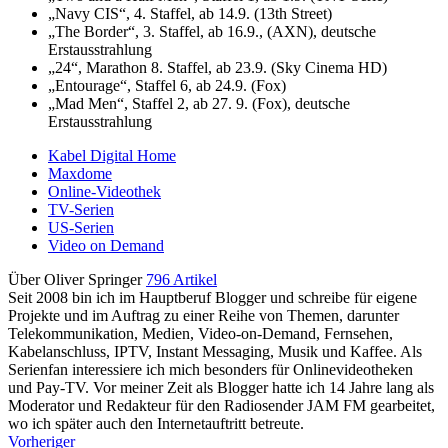
„Navy CIS“, 4. Staffel, ab 14.9. (13th Street)
„The Border“, 3. Staffel, ab 16.9., (AXN), deutsche
Erstausstrahlung
„24“, Marathon 8. Staffel, ab 23.9. (Sky Cinema HD)
„Entourage“, Staffel 6, ab 24.9. (Fox)
„Mad Men“, Staffel 2, ab 27. 9. (Fox), deutsche
Erstausstrahlung
Kabel Digital Home
Maxdome
Online-Videothek
TV-Serien
US-Serien
Video on Demand
Über Oliver Springer
796 Artikel
Seit 2008 bin ich im Hauptberuf Blogger und schreibe für eigene
Projekte und im Auftrag zu einer Reihe von Themen, darunter
Telekommunikation, Medien, Video-on-Demand, Fernsehen,
Kabelanschluss, IPTV, Instant Messaging, Musik und Kaffee. Als
Serienfan interessiere ich mich besonders für Onlinevideotheken
und Pay-TV. Vor meiner Zeit als Blogger hatte ich 14 Jahre lang als
Moderator und Redakteur für den Radiosender JAM FM gearbeitet,
wo ich später auch den Internetauftritt betreute.
Vorheriger