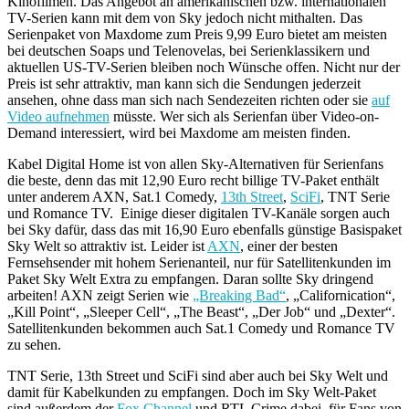
Kinofilmen. Das Angebot an amerikanischen bzw. internationalen
TV-Serien kann mit dem von Sky jedoch nicht mithalten. Das
Serienpaket von Maxdome zum Preis 9,99 Euro bietet am meisten
bei deutschen Soaps und Telenovelas, bei Serienklassikern und
aktuellen US-TV-Serien bleiben noch Wünsche offen. Nicht nur der
Preis ist sehr attraktiv, man kann sich die Sendungen jederzeit
ansehen, ohne dass man sich nach Sendezeiten richten oder sie
auf
Video aufnehmen
müsste. Wer sich als Serienfan über Video-on-
Demand interessiert, wird bei Maxdome am meisten finden.
Kabel Digital Home ist von allen Sky-Alternativen für Serienfans
die beste, denn das mit 12,90 Euro recht billige TV-Paket enthält
unter anderem AXN, Sat.1 Comedy,
13th Street
,
SciFi
, TNT Serie
und Romance TV. Einige dieser digitalen TV-Kanäle sorgen auch
bei Sky dafür, dass das mit 16,90 Euro ebenfalls günstige Basispaket
Sky Welt so attraktiv ist. Leider ist
AXN
, einer der besten
Fernsehsender mit hohem Serienanteil, nur für Satellitenkunden im
Paket Sky Welt Extra zu empfangen. Daran sollte Sky dringend
arbeiten! AXN zeigt Serien wie
„Breaking Bad“
, „Californication“,
„Kill Point“, „Sleeper Cell“, „The Beast“, „Der Job“ und „Dexter“.
Satellitenkunden bekommen auch Sat.1 Comedy und Romance TV
zu sehen.
TNT Serie, 13th Street und SciFi sind aber auch bei Sky Welt und
damit für Kabelkunden zu empfangen. Doch im Sky Welt-Paket
sind außerdem der
Fox Channel
und RTL Crime dabei, für Fans von