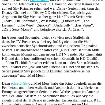
Soaps und Telenovelas gibt es RTL Passion, deutsche Krimis sind
auf auf Sky Krimi zu sehen und wer Disney-Serien mag, kann den
Disney Channel und Disney XD einschalten. Das wichtigste
Argument für Sky Welt ist aber ganz klar F0x mit Serien wie
„Lost“, „Die Sopranos“, „West Wing“, „Entourage“, „The
Listener“, „The Wire“, „Spooks“, „Underbelly“, „Las Vegas“,
„Dirty Sexy Money“ und beispielsweise „L. A. Crash“.
Im August und September bietet Sky viele neue Staffeln als
deutsche TV-Premiere, wobei regelmäßig nicht nur die Wahl
zwischen deutscher Synchronisation und englischem Originalton
besteht. Die abschließende Staffel von „Nip/Tuck“ ist auf ab Mitte
kommenden Monats auf dem neuen HDTV-Sender Sky Cinemahits
HD und damit hochauflösend zu sehen. Ebenfalls in HD-Qualität
auf dem Flachbildfernseher erleben kann man den Serien-Marathon
der 8. Staffel von „24“ auf Sky Cinema HD. Bei den meisten TV-
Serien punktet Sky jedoch mit Aktualität, beispielsweise bei
„Leverage“ und „Mad Men“.
Dazu
schreibt Sky
: „„Mad Men“ habe das Kino überholt, sagen die
Feuilletons und loben Ästhetik und Anspruch der mit zahlreichen
Emmys ausgezeichneten Serie um eine Werbeagentur im Amerika
der 60er Jahre. Ab dem 27. September strahlt Fox auf Sky die
zweite Staffel der Kultserie in deutscher Erstausstrahlung aus. RTL
Crime zeigt ab dem 9. August „Leverage“ zum ersten Mal im