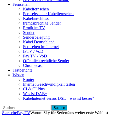
Fernsehen
Kabelfernsehen
Fernsehsender Kabelfernsehen
Kabelanschluss
fremdsprachige Sender
Erotik im TV
Sender
Senderbelegung
Kabel Deutschland
Fernsehen im Internet
IPTV / VoD
Pay TV / VoD
Öffentlich rechtliche Sender
Chromecast
Testberichte
Wissen
Router
Internet Geschwindigkeit testen
CI & CI Plus
Was ist DAB+
Kabelinternet versus DSL – was ist besser?
Suchen
nach:
Startseite
Pay-TV
Warum Sky für Serienfans weiter erste Wahl ist