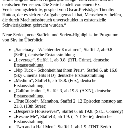
deutschen Fernsehen. Die Serie handelt von einem Ex-
Versicherungsdetektiv, gespielt von Oscar-Preisträger Timothy
Hutton, der es sich zur Aufgabe gemacht hat, Menschen zu helfen,
die durch Machtmissbrauch unverschuldet in existenzielle
Schwierigkeiten gebracht wurden.“
Neue Serien, neue Staffeln und Serien-Highlights im Programm
von Sky im Überblick:
„Sanctuary – Wächter der Kreaturen“, Staffel 2, ab 9.8.
(SciFi), deutsche Erstausstrahlung
„Leverage“, Staffel 1, ab 9.8. (RTL Crime), deutsche
Erstausstrahlung
„Nip Tuck – Schönheit hat ihren Preis“, Staffel 6, ab 16.8.
(Sky Cinema Hits HD), deutsche Erstausstrahlung
„Medium“, Staffel 6, ab 18.8. (Fox), deutsche
Erstausstrahlung
„Californication“, Staffel 3, ab 19.8. (AXN), deutsche
Erstausstrahlung
„True Blood“, Marathon, Staffel 2, 12 Episoden nonstop am
21.8. (13th Street)
„Desperate Housewives“, Staffel 6, ab 19.8. (Sat.1 Comedy)
„Rescue Me“, Staffel 4, ab 1.9. (TNT Serie), deutsche
Erstausstrahlung
„Two and a Half Men“, Staffel 1, ab 1.9. (TNT Serie)