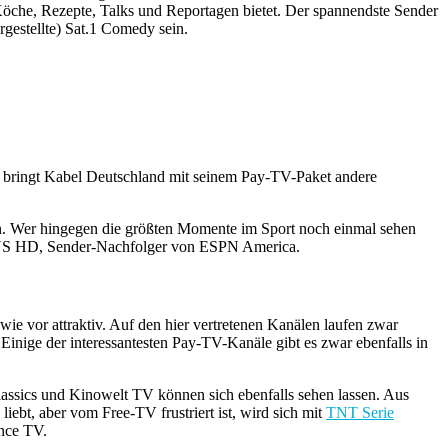
Köche, Rezepte, Talks und Reportagen bietet. Der spannendste Sender
gestellte) Sat.1 Comedy sein.
, bringt Kabel Deutschland mit seinem Pay-TV-Paket andere
aben. Wer hingegen die größten Momente im Sport noch einmal sehen
 1 US HD, Sender-Nachfolger von ESPN America.
e vor attraktiv. Auf den hier vertretenen Kanälen laufen zwar
inige der interessantesten Pay-TV-Kanäle gibt es zwar ebenfalls in
classics und Kinowelt TV können sich ebenfalls sehen lassen. Aus
bt, aber vom Free-TV frustriert ist, wird sich mit
TNT Serie
nce TV.