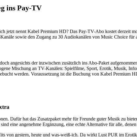
eg ins Pay-TV
ch jetzt nennt Kabel Premium HD? Das Pay-TV-Abo kostet derzeit mona
V-Kanäle sowie den Zugang zu 30 Audiokanälen von Music Choice für
 doch angesichts der inzwischen zusätzlich ins Abo-Paket aufgenomme
wogene Mischung an TV-Kanälen: Spielfilme, Sport, Erotik, Musik, I
ebucht werden. Voraussetzung ist die Buchung von Kabel Premium HD, 
xtra
onen. Dafür hat das Zusatzpaket mehr für Freunde guter Musik zu bi
sind eine angenehme Ergänzung, eine echte Alternative für alle, dene
Hits von gestern, heute und was-weiß-ich. Da wirkt Lust PUR im Erotik