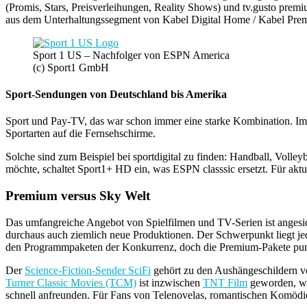
(Promis, Stars, Preisverleihungen, Reality Shows) und tv.gusto pre
aus dem Unterhaltungssegment von Kabel Digital Home / Kabel Premi
Sport 1 US – Nachfolger von ESPN America
(c) Sport1 GmbH
Sport-Sendungen von Deutschland bis Amerika
Sport und Pay-TV, das war schon immer eine starke Kombination. Im 
Sportarten auf die Fernsehschirme.
Solche sind zum Beispiel bei sportdigital zu finden: Handball, Volle
möchte, schaltet Sport1+ HD ein, was ESPN classsic ersetzt. Für a
Premium versus Sky Welt
Das umfangreiche Angebot von Spielfilmen und TV-Serien ist angesic
durchaus auch ziemlich neue Produktionen. Der Schwerpunkt liegt jed
den Programmpaketen der Konkurrenz, doch die Premium-Pakete punkt
Der
Science-Fiction-Sender SciFi
gehört zu den Aushängeschildern 
Turner Classic Movies (TCM)
ist inzwischen
TNT Film
geworden, was
schnell anfreunden. Für Fans von Telenovelas, romantischen Komödi