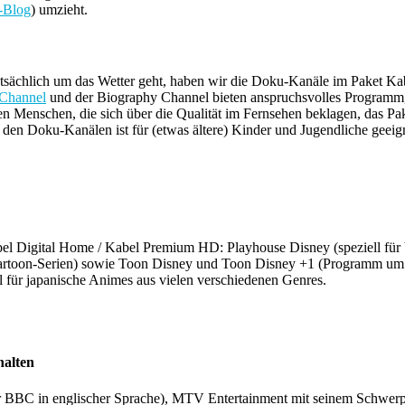
-Blog
) umzieht.
 tatsächlich um das Wetter geht, haben wir die Doku-Kanäle im Paket 
 Channel
und der Biography Channel bieten anspruchsvolles Programm,
n Menschen, die sich über die Qualität im Fernsehen beklagen, das Pa
 den Doku-Kanälen ist für (etwas ältere) Kinder und Jugendliche geeig
bel Digital Home / Kabel Premium HD: Playhouse Disney (speziell für 
artoon-Serien) sowie Toon Disney und Toon Disney +1 (Programm um ei
l für japanische Animes aus vielen verschiedenen Genres.
halten
er BBC in englischer Sprache), MTV Entertainment mit seinem Schwer