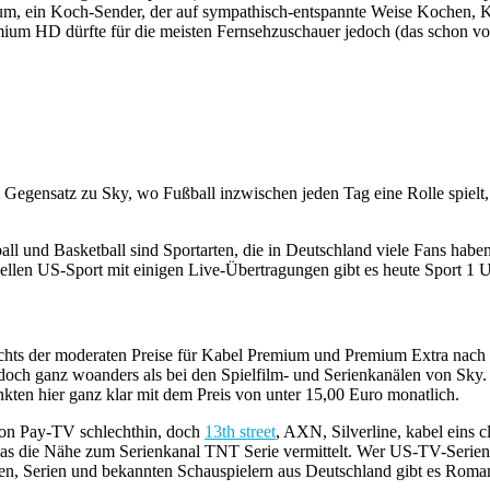
mium, ein Koch-Sender, der auf sympathisch-entspannte Weise Kochen, 
um HD dürfte für die meisten Fernsehzuschauer jedoch (das schon vor
Gegensatz zu Sky, wo Fußball inzwischen jeden Tag eine Rolle spielt
yball und Basketball sind Sportarten, die in Deutschland viele Fans h
ktuellen US-Sport mit einigen Live-Übertragungen gibt es heute Sport
hts der moderaten Preise für Kabel Premium und Premium Extra nach wi
och ganz woanders als bei den Spielfilm- und Serienkanälen von Sky. E
en hier ganz klar mit dem Preis von unter 15,00 Euro monatlich.
von Pay-TV schlechthin, doch
13th street
, AXN, Silverline, kabel eins 
 die Nähe zum Serienkanal TNT Serie vermittelt. Wer US-TV-Serien lie
en, Serien und bekannten Schauspielern aus Deutschland gibt es Roma