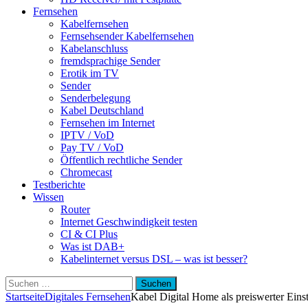
Fernsehen
Kabelfernsehen
Fernsehsender Kabelfernsehen
Kabelanschluss
fremdsprachige Sender
Erotik im TV
Sender
Senderbelegung
Kabel Deutschland
Fernsehen im Internet
IPTV / VoD
Pay TV / VoD
Öffentlich rechtliche Sender
Chromecast
Testberichte
Wissen
Router
Internet Geschwindigkeit testen
CI & CI Plus
Was ist DAB+
Kabelinternet versus DSL – was ist besser?
Suchen
nach:
Startseite
Digitales Fernsehen
Kabel Digital Home als preiswerter Eins