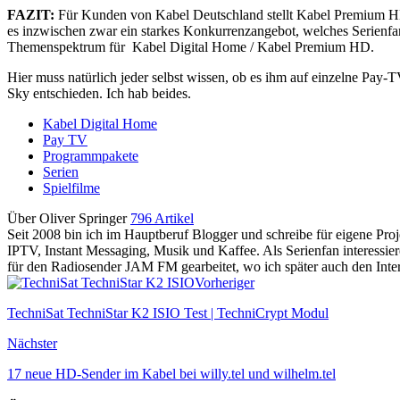
FAZIT:
Für Kunden von Kabel Deutschland stellt Kabel Premium HD
es inzwischen zwar ein starkes Konkurrenzangebot, welches Serienfa
Themenspektrum für Kabel Digital Home / Kabel Premium HD.
Hier muss natürlich jeder selbst wissen, ob es ihm auf einzelne Pa
Sky entschieden. Ich hab beides.
Kabel Digital Home
Pay TV
Programmpakete
Serien
Spielfilme
Über Oliver Springer
796 Artikel
Seit 2008 bin ich im Hauptberuf Blogger und schreibe für eigene P
IPTV, Instant Messaging, Musik und Kaffee. Als Serienfan interessie
für den Radiosender JAM FM gearbeitet, wo ich später auch den Interne
Vorheriger
TechniSat TechniStar K2 ISIO Test | TechniCrypt Modul
Nächster
17 neue HD-Sender im Kabel bei willy.tel und wilhelm.tel