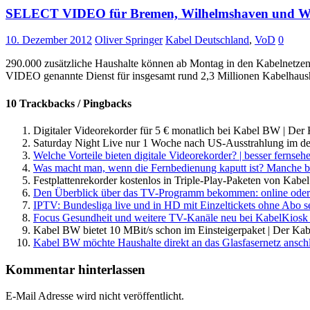
SELECT VIDEO für Bremen, Wilhelmshaven und W
10. Dezember 2012
Oliver Springer
Kabel Deutschland
,
VoD
0
290.000 zusätzliche Haushalte können ab Montag in den Kabelnetz
VIDEO genannte Dienst für insgesamt rund 2,3 Millionen Kabelhaus
10 Trackbacks / Pingbacks
Digitaler Videorekorder für 5 € monatlich bei Kabel BW | Der
Saturday Night Live nur 1 Woche nach US-Ausstrahlung im deu
Welche Vorteile bieten digitale Videorekorder? | besser fernse
Was macht man, wenn die Fernbedienung kaputt ist? Manche bleib
Festplattenrekorder kostenlos in Triple-Play-Paketen von Kab
Den Überblick über das TV-Programm bekommen: online oder 
IPTV: Bundesliga live und in HD mit Einzeltickets ohne Abo s
Focus Gesundheit und weitere TV-Kanäle neu bei KabelKiosk 
Kabel BW bietet 10 MBit/s schon im Einsteigerpaket | Der Ka
Kabel BW möchte Haushalte direkt an das Glasfasernetz ansch
Kommentar hinterlassen
E-Mail Adresse wird nicht veröffentlicht.