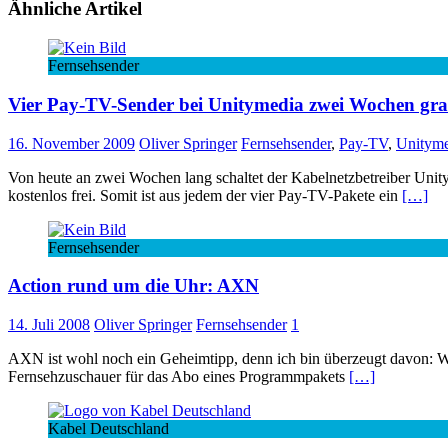
Ähnliche Artikel
Fernsehsender
Vier Pay-TV-Sender bei Unitymedia zwei Wochen gra
16. November 2009
Oliver Springer
Fernsehsender
,
Pay-TV
,
Unityme
Von heute an zwei Wochen lang schaltet der Kabelnetzbetreiber Uni
kostenlos frei. Somit ist aus jedem der vier Pay-TV-Pakete ein
[…]
Fernsehsender
Action rund um die Uhr: AXN
14. Juli 2008
Oliver Springer
Fernsehsender
1
AXN ist wohl noch ein Geheimtipp, denn ich bin überzeugt davon: Wü
Fernsehzuschauer für das Abo eines Programmpakets
[…]
Kabel Deutschland