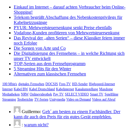
nach:
Einkauf im Internet – darauf achten Verbraucher beim Online-
Shopping!
Telekom begrüßt Abschaffung des Nebenkostenprivilegs für
Kabelnetzzugänge
PYUR: Mehrwertsteuersenkung senkt Preise ebenfalls
Vodafone-Kunden profitieren von Mehrwertsteuersenkung
Das Revival der „alten Serien“ – diese Klassiker feiern immer
noch Erfolge
Die Sorgen von Arte und Co
Die Digitalisierung des Fernsehens – in welche Richtung sich
unser TV entwickelt
TOP-Serien aus dem Fernsehprogramm
5 Streaming Hits für den Winter
Alternativen zum klassischen Fernsehen
100 Mbit/s
digitales Fernsehen
DOCSIS
Free-TV
HD-Sender
Highspeed-Internet
Internet
Kabel BW
Kabel Deutschland
Kabelinternet
Kanalumstellung
Maxdome
Mediatheken
NRW
Onlinevideothek
Pay TV
SELECT VIDEO
Smart TV
Spielfilme
Streaming
Testberichte
TV-Serien
Unitymedia
Video on Demand
Videos auf Abruf
Guillermo:
Geh´ am besten zu einem Fachhändler. Der
kann dir auch den Preis für ein gutes Gerät empfehlen.
:
warum nicht?