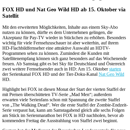
FOX HD und Nat Geo Wild HD ab 15. Oktober via
Satellit
Mit den erweiterten Möglichkeiten, Inhalte aus einem Sky-Abo
nutzen zu können, dürfte es dem Unternehmen gelingen, die
Akzeptanz für Pay-TV wieder in Stückchen zu erhöhen. Besonders
wichtig für viele Fernsehzuschauer ist aber weiterhin, auf ihrem
HD-Flachbildfernseher eine attraktive Auswahl an HDTV-
Programmen sehen zu können. Zumindest die Kunden mit
Satellitenempfang können sich ganz besonders auf das Wochenende
freuen. Ab Samstag gibt es bei Sky für Deutschland und Österreich
zwei weitere Fernsehsender auch in HD: Am 15. Oktober
starten
der Serienkanal FOX HD und der Tier-Doku-Kanal
Nat Geo Wild
HD.
Highlight bei FOX ist diesen Monat der Start der vierten Staffel der
mit Preisen überschütteten TV-Serie „Mad Men“; außerdem
erwarten viele Serienfans schon mit Spannung die zweite Staffel
von „The Walking Dead“. Wer die erste Staffel der Zombie-Endzeit-
Serie verpasst hat, kann am Samstagabend gleich alle sechs Folgen
am Stück im Serienmarathon bei FOX in HD nachholen, bevor ab
kommenden Freitag die Ausstrahlung von Staffel zwei beginnt.