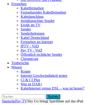
Fernsehen
Kabelfernsehen
Fernsehsender Kabelfernsehen
Kabelanschluss
fremdsprachige Sender
Erotik im TV
Sender
Senderbelegung
Kabel Deutschland
Fernsehen im Internet
IPTV / VoD
Pay TV / VoD
Öffentlich rechtliche Sender
Chromecast
Testberichte
Wissen
Router
Internet Geschwindigkeit testen
CI & CI Plus
Was ist DAB+
Kabelinternet versus DSL – was ist besser?
Suchen
nach:
Startseite
Pay-TV
Sky Go bringt Spielfilme auf das iPad