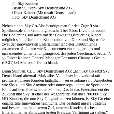
Brian Sullivan (Sky Deutschland AG ),
Oliver Kaltner (Microsoft Deutschland) |
Foto: Sky Deutschland AG
Neben einem Sky Go-Abo benötigt man für den Zugriff via
Spielkonsole eine Goldmitgliedschaft bei Xbox Live. Interessant:
Die Bedienung soll auch mit der Bewegungssteuerung Kinect
möglich sein. „Durch die Kooperation von Xbox und Sky treffen
zwei der innovativsten Entertainmentanbieter Deutschlands
zusammen. So bieten wir Konsumenten ein einzigartiges und
umfassendes Unterhaltungsangebot, das jeden Geschmack bedient“,
so
Oliver Kaltner, General Manager Consumer Channels Group
(CCG) bei Microsoft Deutschland.
Brian Sullivan, CEO Sky Deutschland AG: „Mit Sky Go setzt Sky
Deutschland abermals Maßstäbe. Von dieser Innovationskraft
profitieren unsere Kunden tagtäglich – sei es zuhause mit Angeboten
wie Sky+ und Sky Anytime oder unterwegs, indem sie Sport oder
Filme auf dem iPad schauen können. Das ist das Entertainment der
Zukunft und Sky ist einer der Wegbereiter. Mit über 700.000 Sky
HD Kunden, die nun Sky Go gratis nutzen können, ist Sky Go eine
einzigartige Innovationsgeschichte. Das bestätigt unsere Strategie
und bestärkt uns in unserem Ziel, unseren Kunden das beste
Entertainmenterlebnis zum besten Preis zur Verfügung zu stellen.“