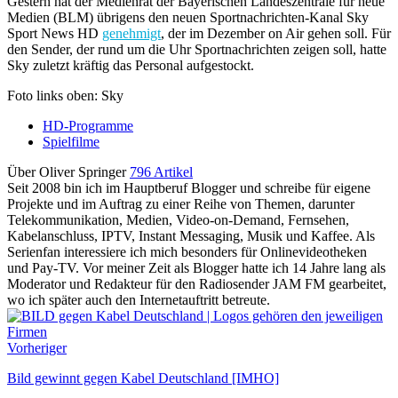
Gestern hat der Medienrat der Bayerischen Landeszentrale für neue
Medien (BLM) übrigens den neuen Sportnachrichten-Kanal Sky
Sport News HD
genehmigt
, der im Dezember on Air gehen soll. Für
den Sender, der rund um die Uhr Sportnachrichten zeigen soll, hatte
Sky zuletzt kräftig das Personal aufgestockt.
Foto links oben: Sky
HD-Programme
Spielfilme
Über Oliver Springer
796 Artikel
Seit 2008 bin ich im Hauptberuf Blogger und schreibe für eigene
Projekte und im Auftrag zu einer Reihe von Themen, darunter
Telekommunikation, Medien, Video-on-Demand, Fernsehen,
Kabelanschluss, IPTV, Instant Messaging, Musik und Kaffee. Als
Serienfan interessiere ich mich besonders für Onlinevideotheken
und Pay-TV. Vor meiner Zeit als Blogger hatte ich 14 Jahre lang als
Moderator und Redakteur für den Radiosender JAM FM gearbeitet,
wo ich später auch den Internetauftritt betreute.
Vorheriger
Bild gewinnt gegen Kabel Deutschland [IMHO]