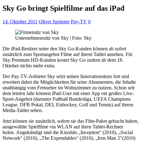
Sky Go bringt Spielfilme auf das iPad
14. Oktober 2011
Oliver Springer
Pay-TV
0
Unternehmenssitz von Sky | Foto: Sky
Die iPad-Besitzer unter den Sky Go-Kunden können ab sofort
zusätzlich zum Sportangebot Filme auf ihrem Tablet ansehen. Für
Sky Premium HD-Kunden kostet Sky Go zudem ab dem 18.
Oktober nichts mehr extra.
Der Pay-TV-Anbieter Sky setzt seinen Innovationskurs fort und
erweitert dabei die Möglichkeiten für seine Abonnenten, die Inhalte
unabhängig vom Fernseher im Wohnzimmer zu nutzen. Schon seit
dem letzten Jahr können iPad-User mit einer App ein großes Live-
Sport-Angebot (darunter Fußball Bundesliga, UEFA Champions
League, DFB Pokal, DEL Eishockey, Golf und Tennis) auf ihrem
Media-Tablet sehen.
Jetzt können sie zusätzlich, sofern sie das Film-Paket gebucht haben,
ausgewählte Spielfilme via WLAN auf ihren Tablet-Rechner
holen. Angekündigt sind die Kinohits „Inception“ (2010), „Social
Network“ (2010), „The Expendables“ (2010), „Iron Man 2″(2010)