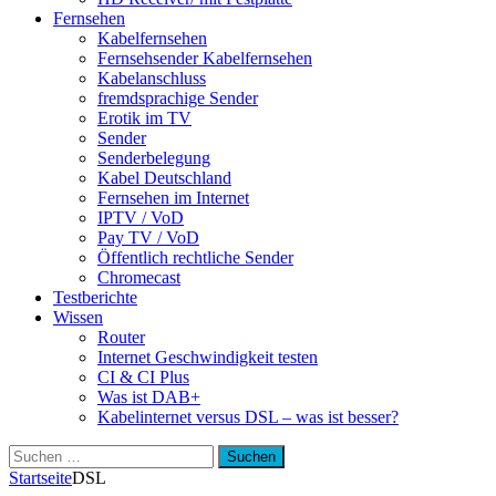
Fernsehen
Kabelfernsehen
Fernsehsender Kabelfernsehen
Kabelanschluss
fremdsprachige Sender
Erotik im TV
Sender
Senderbelegung
Kabel Deutschland
Fernsehen im Internet
IPTV / VoD
Pay TV / VoD
Öffentlich rechtliche Sender
Chromecast
Testberichte
Wissen
Router
Internet Geschwindigkeit testen
CI & CI Plus
Was ist DAB+
Kabelinternet versus DSL – was ist besser?
Suchen
nach:
Startseite
DSL