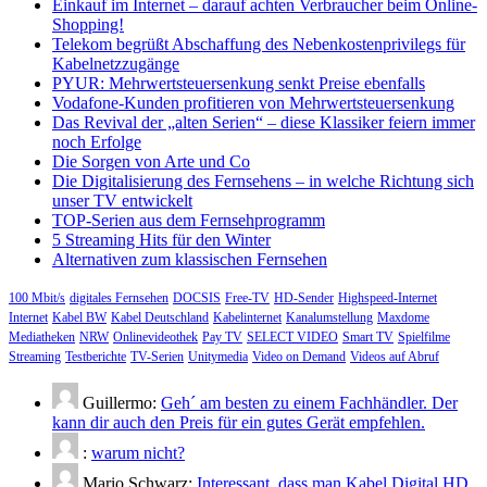
Beiträge
Einkauf im Internet – darauf achten Verbraucher beim Online-
Shopping!
Telekom begrüßt Abschaffung des Nebenkostenprivilegs für
Kabelnetzzugänge
PYUR: Mehrwertsteuersenkung senkt Preise ebenfalls
Vodafone-Kunden profitieren von Mehrwertsteuersenkung
Das Revival der „alten Serien“ – diese Klassiker feiern immer
noch Erfolge
Die Sorgen von Arte und Co
Die Digitalisierung des Fernsehens – in welche Richtung sich
unser TV entwickelt
TOP-Serien aus dem Fernsehprogramm
5 Streaming Hits für den Winter
Alternativen zum klassischen Fernsehen
100 Mbit/s
digitales Fernsehen
DOCSIS
Free-TV
HD-Sender
Highspeed-Internet
Internet
Kabel BW
Kabel Deutschland
Kabelinternet
Kanalumstellung
Maxdome
Mediatheken
NRW
Onlinevideothek
Pay TV
SELECT VIDEO
Smart TV
Spielfilme
Streaming
Testberichte
TV-Serien
Unitymedia
Video on Demand
Videos auf Abruf
Guillermo:
Geh´ am besten zu einem Fachhändler. Der
kann dir auch den Preis für ein gutes Gerät empfehlen.
:
warum nicht?
Mario Schwarz:
Interessant, dass man Kabel Digital HD