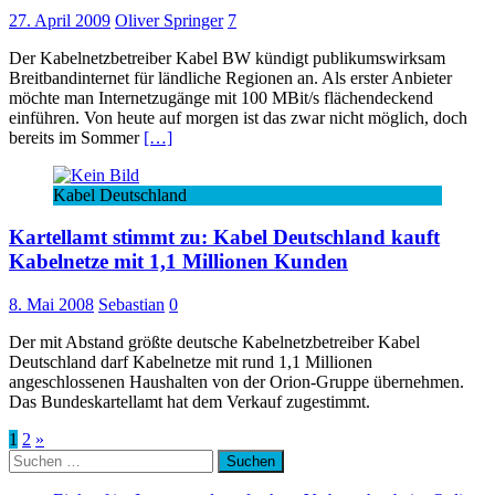
27. April 2009
Oliver Springer
7
Der Kabelnetzbetreiber Kabel BW kündigt publikumswirksam
Breitbandinternet für ländliche Regionen an. Als erster Anbieter
möchte man Internetzugänge mit 100 MBit/s flächendeckend
einführen. Von heute auf morgen ist das zwar nicht möglich, doch
bereits im Sommer
[…]
Kabel Deutschland
Kartellamt stimmt zu: Kabel Deutschland kauft
Kabelnetze mit 1,1 Millionen Kunden
8. Mai 2008
Sebastian
0
Der mit Abstand größte deutsche Kabelnetzbetreiber Kabel
Deutschland darf Kabelnetze mit rund 1,1 Millionen
angeschlossenen Haushalten von der Orion-Gruppe übernehmen.
Das Bundeskartellamt hat dem Verkauf zugestimmt.
Seitennummerierung
1
2
»
Suchen
der
nach: