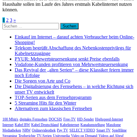
Haushalte sollen im Laufe des Jahres erstmals Kabelinternet nutzen
können.
Seitennummerierung
1
2
3
»
Suchen
der
nach:
Beiträge
Einkauf im Internet – darauf achten Verbraucher beim Online-
Shopping!
Telekom begrüßt Abschaffung des Nebenkostenprivilegs für
Kabelnetzzugänge
PYUR: Mehrwertsteuersenkung senkt Preise ebenfalls
Vodafone-Kunden profitieren von Mehrwertsteuersenkung
Das Revival der „alten Serien“ – diese Klassiker feiern immer
noch Erfolge
Die Sorgen von Arte und Co
Die Digitalisierung des Fernsehens – in welche Richtung sich
unser TV entwickelt
TOP-Serien aus dem Fernsehprogramm
5 Streaming Hits für den Winter
Alternativen zum klassischen Fernsehen
100 Mbit/s
digitales Fernsehen
DOCSIS
Free-TV
HD-Sender
Highspeed-Internet
Internet
Kabel BW
Kabel Deutschland
Kabelinternet
Kanalumstellung
Maxdome
Mediatheken
NRW
Onlinevideothek
Pay TV
SELECT VIDEO
Smart TV
Spielfilme
Streaming
Testberichte
TV-Serien
Unitymedia
Video on Demand
Videos auf Abruf