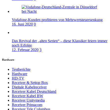
Vodafone-Kunden profitieren von Mehrwertsteuersenkung
16. Juni 2020
0
Das Revival der „alten Serien“ – diese Klassiker feiern immer
noch Erfolge
12. Februar 2020
3
Hardware
Testberichte
Hardware
HD-TV
Receiver & Settop Box
Digitale Kabelreceiver
Receiver Kabel Deutschland
Receiver Kabel BW
Receiver Unitymedia
Receiver Primacom
Receiver Tele Columbus