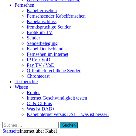
Fernsehen
Kabelfernsehen
Fernsehsender Kabelfernsehen
Kabelanschluss
fremdsprachige Sender
Erotik im TV
Sender
Senderbelegung
Kabel Deutschland
Fernsehen im Internet
IPTV / VoD
Pay TV / VoD
Öffentlich rechtliche Sender
Chromecast
Testberichte
Wissen
Router
Internet Geschwindigkeit testen
CI & CI Plus
Was ist DAB+
Kabelinternet versus DSL – was ist besser?
Suchen
nach:
Startseite
Internet über Kabel