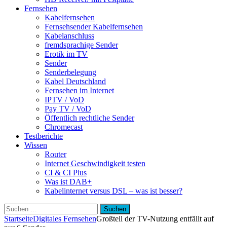
Fernsehen
Kabelfernsehen
Fernsehsender Kabelfernsehen
Kabelanschluss
fremdsprachige Sender
Erotik im TV
Sender
Senderbelegung
Kabel Deutschland
Fernsehen im Internet
IPTV / VoD
Pay TV / VoD
Öffentlich rechtliche Sender
Chromecast
Testberichte
Wissen
Router
Internet Geschwindigkeit testen
CI & CI Plus
Was ist DAB+
Kabelinternet versus DSL – was ist besser?
Suchen
nach:
Startseite
Digitales Fernsehen
Großteil der TV-Nutzung entfällt auf