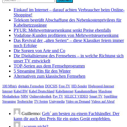
nach:
Einkauf im Internet – darauf achten Verbraucher beim Online-
Shopping!
Telekom begrüßt Abschaffung des Nebenkostenprivilegs für
Kabelnetzzugänge
PYUR: Mehrwertsteuersenkung senkt Preise ebenfalls
Vodafone-Kunden profitieren von Mehrwertsteuersenkung
Das Revival der „alten Serien“ – diese Klassiker feiern immer
noch Erfolge
Die Sorgen von Arte und Co
Die Digitalisierung des Fernsehens – in welche Richtung sich
unser TV entwickelt
TOP-Serien aus dem Fernsehprogramm
5 Streaming Hits für den Winter
Alternativen zum klassischen Fernsehen
100 Mbit/s
digitales Fernsehen
DOCSIS
Free-TV
HD-Sender
Highspeed-Internet
Internet
Kabel BW
Kabel Deutschland
Kabelinternet
Kanalumstellung
Maxdome
Mediatheken
NRW
Onlinevideothek
Pay TV
SELECT VIDEO
Smart TV
Spielfilme
Streaming
Testberichte
TV-Serien
Unitymedia
Video on Demand
Videos auf Abruf
Guillermo:
Geh´ am besten zu einem Fachhändler. Der
kann dir auch den Preis für ein gutes Gerät empfehlen.
:
warum nicht?