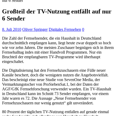
nur 6 Sender
Großteil der TV-Nutzung entfällt auf nur
6 Sender
8. Juli 2010
Oliver Springer
Digitales Fernsehen
0
Die Zahl der Fernsehsender, die ein Haushalt in Deutschland
durchschnittlich empfangen kann, liegt heute zwar doppelt so hoch
wie vor zehn Jahren. Die meisten Zuschauer begnügen sich in ihrem
Fernsehalltag indes mit einer Handvoll Programmen. Nur ein
Bruchteil der empfangbaren TV-Programme wird überhaupt
eingeschaltet.
Die Digitalisierung hat den Fernsehzuschauern eine Fülle neuer
Kanäle beschert, doch die wenigsten nutzen die Angebotsvielfalt.
Das bescheinigt eine neue Studie von SevenOne Media, der
Vermarktungstocher von ProSiebenSat.1, bei der Daten der
AGF/GfK Fernsehforschung verwendet wurden. Ein TV-Haushalt
in Deutschland kann im Schnitt 73 Sender empfangen, vor einem
Jahr waren es 72. Die Aussage „Neue Fernsehsender von
Fernsehzuschauern nur wenig genutzt“ gilt unverändert.
80 Prozent der täglichen TV-Nutzung entfallen auf gerade einmal