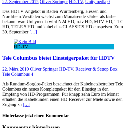
22. September 2015
Oliver Springer
HD-TV
,
Unitymedia
0
Das HDTV-Angebot in Baden-Württemberg, Hessen und
Nordrhein-Westfalen wächst zum Monatsende stärker als bisher
bekannt war. Unitymedia wird N24 HD, n-tv HD, MTV HD, TLC
HD, TELE 5 HD und kabel eins CLASSICS HD einspeisen. Zum
30. September
[…]
HD-TV
Tele Columbus bietet Einsteigerpaket für HDTV
22. März 2010
Oliver Springer
HD-TV
,
Receiver & Settop Box
,
Tele Columbus
4
Als Rundum-Sorglos-Paket bezeichnet der Kabelnetzbetreiber Tele
Columbus ein neues Komplettpaket für den Einstieg in den
Empfang von HD-Programmen. Für knapp zehn Euro im Monat
erhalten die Kabelkunden einen HD-Receiver zur Miete sowie den
Zugang zu
[…]
Hinterlasse jetzt einen Kommentar
Kommentar hinterlassen