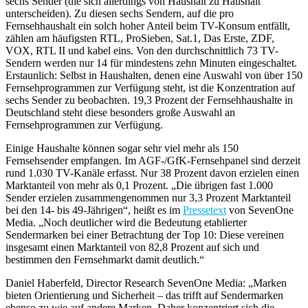
sechs Sender (die sich allerdings von Haushalt zu Haushalt
unterscheiden). Zu diesen sechs Sendern, auf die pro
Fernsehhaushalt ein solch hoher Anteil beim TV-Konsum entfällt,
zählen am häufigsten RTL, ProSieben, Sat.1, Das Erste, ZDF,
VOX, RTL II und kabel eins. Von den durchschnittlich 73 TV-
Sendern werden nur 14 für mindestens zehn Minuten eingeschaltet.
Erstaunlich: Selbst in Haushalten, denen eine Auswahl von über 150
Fernsehprogrammen zur Verfügung steht, ist die Konzentration auf
sechs Sender zu beobachten. 19,3 Prozent der Fernsehhaushalte in
Deutschland steht diese besonders große Auswahl an
Fernsehprogrammen zur Verfügung.
Einige Haushalte können sogar sehr viel mehr als 150
Fernsehsender empfangen. Im AGF-/GfK-Fernsehpanel sind derzeit
rund 1.030 TV-Kanäle erfasst. Nur 38 Prozent davon erzielen einen
Marktanteil von mehr als 0,1 Prozent. „Die übrigen fast 1.000
Sender erzielen zusammengenommen nur 3,3 Prozent Marktanteil
bei den 14- bis 49-Jährigen“, heißt es im
Pressetext
von SevenOne
Media. „Noch deutlicher wird die Bedeutung etablierter
Sendermarken bei einer Betrachtung der Top 10: Diese vereinen
insgesamt einen Marktanteil von 82,8 Prozent auf sich und
bestimmen den Fernsehmarkt damit deutlich.“
Daniel Haberfeld, Director Research SevenOne Media: „Marken
bieten Orientierung und Sicherheit – das trifft auf Sendermarken
ebenso zu wie auf andere Marken. Daher konzentriert sich die