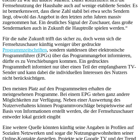
Fernsehnutzung der Haushalte auch auf wenige etablierte Sender. Es
ist bemerkenswert, dass diese Zahl stabil bei etwa sechs Sendern
liegt, obwohl das Angebot in den letzten zehn Jahren massiv
zugenommen hat. Ein deutliches Signal der Zuschauer, dass große
Sendermarken auch in Zukunft die Hauptrolle spielen werden.“
Für die nahe Zukunft trifft das sicher zu, doch wenn sich die
Fernsehzuschauer künftig weniger über gedruckte
Programmzeitschriften
, sondern stattdessen über elektronische
Programmführer (EPGs) über das Programmangebot informieren,
dürfte es zu Verschiebungen kommen. Ein gedrucktes
Programmheft informiert nur über einen Teil der empfangbaren TV-
Sender und kann dabei die individuellen Interessen des Nutzers
nicht berücksichtigen.
Den meisten Platz auf den Programmseiten erhalten die
meistgesehenen Programme. Bei einem EPG stehen ganz andere
Möglichkeiten zur Verfügung. Neben einer Auswertung des
Nutzerverhaltens können Programmvorschläge beispielsweise auf
Basis von Informationen erstellt werden, die der Fernsehzuschauer
entweder lokal gezielt eingibt
Eine weitere Quelle könnten künftig seine Angaben in Profilen auf
Sozialen Netzwerken und sogar die Nutzungsgewohnheiten seiner
Online-Kontakte darstellen. Projekte wie Google TV und der Trend