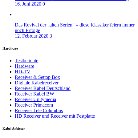
16. Juni 2020
0
Das Revival der „alten Serien“ – diese Klassiker feiern immer
noch Erfolge
12. Februar 2020
3
Hardware
Testberichte
Hardware
HD-TV
Receiver & Settop Box
Digitale Kabelreceiver
Receiver Kabel Deutschland
Receiver Kabel BW
Receiver Unitymedia
Receiver Primacom
Receiver Tele Columbus
HD Receiver und Receiver mit Festplatte
Kabel Anbieter