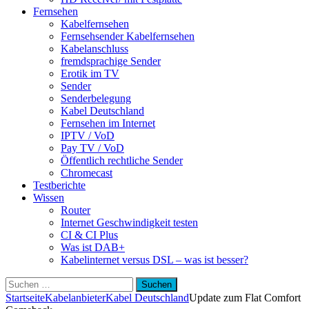
Fernsehen
Kabelfernsehen
Fernsehsender Kabelfernsehen
Kabelanschluss
fremdsprachige Sender
Erotik im TV
Sender
Senderbelegung
Kabel Deutschland
Fernsehen im Internet
IPTV / VoD
Pay TV / VoD
Öffentlich rechtliche Sender
Chromecast
Testberichte
Wissen
Router
Internet Geschwindigkeit testen
CI & CI Plus
Was ist DAB+
Kabelinternet versus DSL – was ist besser?
Suchen
nach:
Startseite
Kabelanbieter
Kabel Deutschland
Update zum Flat Comfort