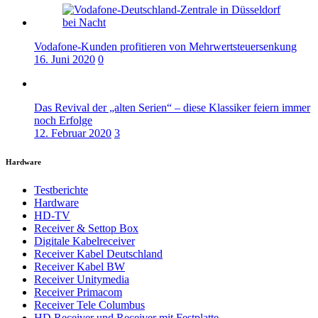
Vodafone-Kunden profitieren von Mehrwertsteuersenkung
16. Juni 2020
0
Das Revival der „alten Serien“ – diese Klassiker feiern immer
noch Erfolge
12. Februar 2020
3
Hardware
Testberichte
Hardware
HD-TV
Receiver & Settop Box
Digitale Kabelreceiver
Receiver Kabel Deutschland
Receiver Kabel BW
Receiver Unitymedia
Receiver Primacom
Receiver Tele Columbus
HD Receiver und Receiver mit Festplatte