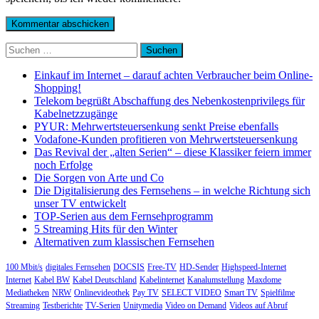
Suchen
nach:
Einkauf im Internet – darauf achten Verbraucher beim Online-
Shopping!
Telekom begrüßt Abschaffung des Nebenkostenprivilegs für
Kabelnetzzugänge
PYUR: Mehrwertsteuersenkung senkt Preise ebenfalls
Vodafone-Kunden profitieren von Mehrwertsteuersenkung
Das Revival der „alten Serien“ – diese Klassiker feiern immer
noch Erfolge
Die Sorgen von Arte und Co
Die Digitalisierung des Fernsehens – in welche Richtung sich
unser TV entwickelt
TOP-Serien aus dem Fernsehprogramm
5 Streaming Hits für den Winter
Alternativen zum klassischen Fernsehen
100 Mbit/s
digitales Fernsehen
DOCSIS
Free-TV
HD-Sender
Highspeed-Internet
Internet
Kabel BW
Kabel Deutschland
Kabelinternet
Kanalumstellung
Maxdome
Mediatheken
NRW
Onlinevideothek
Pay TV
SELECT VIDEO
Smart TV
Spielfilme
Streaming
Testberichte
TV-Serien
Unitymedia
Video on Demand
Videos auf Abruf