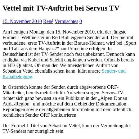
Vettel mit TV-Auftritt bei Servus TV
15. November 2010
René
Vermischtes
0
Am heutigen Montag, den 15. November 2010, tritt der jüngste
Formel 1 Weltmeister im Red Bull eigenen Sender auf. Der hiermit
verbundene, erste TV-Auftritt in der Brause-Heimat, wird bei „Sport
und Talk aus dem Hangar-7“ zur Primetime erfolgen.
In
Deutschland ist der TV-Sender noch fast unbekannt. Dennoch kann
er digital via Kabel und Satellit empfangen werden. Oftmals bereits
in HD-Qualität. Ob man den Weltmeisterlichen Auftritt von
Sebastian Vettel ebenfalls sehen kann, klärt unsere
Sender- und
Kanalbelegung
.
In Österreich konnte der Sender, durch abgeworbene ORF-
Mitarbeiter, bereits mehrfach für Aufsehen sorgen. Servus-TV
richtet sich ganz bewusst an ein Publikum in der „Alpen-Donau-
Adria-Region“ und möchte auf dem Gebiet der Dokumentation,
Reportagen sowie der allgemeinen Information mit dem öffentlich-
rechtlichen Sender ORF konkurrieren.
Der Formel 1 Titel von Sebastian Vettel, kann der Verbreitung des
TV-Senders nur zuträglich sein.