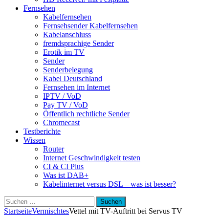
Fernsehen
Kabelfernsehen
Fernsehsender Kabelfernsehen
Kabelanschluss
fremdsprachige Sender
Erotik im TV
Sender
Senderbelegung
Kabel Deutschland
Fernsehen im Internet
IPTV / VoD
Pay TV / VoD
Öffentlich rechtliche Sender
Chromecast
Testberichte
Wissen
Router
Internet Geschwindigkeit testen
CI & CI Plus
Was ist DAB+
Kabelinternet versus DSL – was ist besser?
Suchen
nach:
Startseite
Vermischtes
Vettel mit TV-Auftritt bei Servus TV