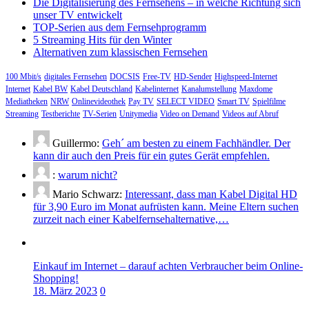
Die Digitalisierung des Fernsehens – in welche Richtung sich
unser TV entwickelt
TOP-Serien aus dem Fernsehprogramm
5 Streaming Hits für den Winter
Alternativen zum klassischen Fernsehen
100 Mbit/s
digitales Fernsehen
DOCSIS
Free-TV
HD-Sender
Highspeed-Internet
Internet
Kabel BW
Kabel Deutschland
Kabelinternet
Kanalumstellung
Maxdome
Mediatheken
NRW
Onlinevideothek
Pay TV
SELECT VIDEO
Smart TV
Spielfilme
Streaming
Testberichte
TV-Serien
Unitymedia
Video on Demand
Videos auf Abruf
Guillermo:
Geh´ am besten zu einem Fachhändler. Der
kann dir auch den Preis für ein gutes Gerät empfehlen.
:
warum nicht?
Mario Schwarz:
Interessant, dass man Kabel Digital HD
für 3,90 Euro im Monat aufrüsten kann. Meine Eltern suchen
zurzeit nach einer Kabelfernsehalternative,…
Einkauf im Internet – darauf achten Verbraucher beim Online-
Shopping!
18. März 2023
0