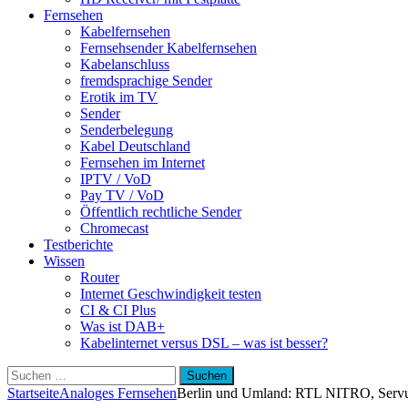
Fernsehen
Kabelfernsehen
Fernsehsender Kabelfernsehen
Kabelanschluss
fremdsprachige Sender
Erotik im TV
Sender
Senderbelegung
Kabel Deutschland
Fernsehen im Internet
IPTV / VoD
Pay TV / VoD
Öffentlich rechtliche Sender
Chromecast
Testberichte
Wissen
Router
Internet Geschwindigkeit testen
CI & CI Plus
Was ist DAB+
Kabelinternet versus DSL – was ist besser?
Suchen
nach:
Startseite
Analoges Fernsehen
Berlin und Umland: RTL NITRO, Serv