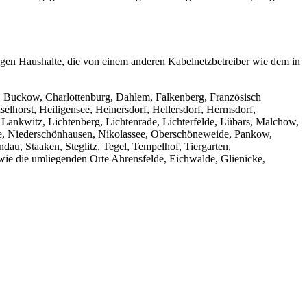
igen Haushalte, die von einem anderen Kabelnetzbetreiber wie dem in
, Buckow, Charlottenburg, Dahlem, Falkenberg, Französisch
elhorst, Heiligensee, Heinersdorf, Hellersdorf, Hermsdorf,
ankwitz, Lichtenberg, Lichtenrade, Lichterfelde, Lübars, Malchow,
e, Niederschönhausen, Nikolassee, Oberschöneweide, Pankow,
u, Staaken, Steglitz, Tegel, Tempelhof, Tiergarten,
ie die umliegenden Orte Ahrensfelde, Eichwalde, Glienicke,