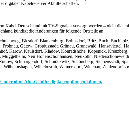
er digitaler Kabelreceiver Abhilfe schaffen.
on Kabel Deutschland mit TV-Signalen versorgt werden – nicht diejen
chland kündigt die Änderungen für folgende Ortsteile an:
chulenweg, Biesdorf, Blankenburg, Bohnsdorf, Britz, Buch, Buchholz
n, Frohnau, Gatow, Gropiusstadt, Grünau, Grunewald, Hansaviertel, Has
nhof, Karow, Kaulsdorf, Kladow, Konradshöhe, Köpenick, Kreuzberg, L
bit, Müggelheim, Neu-Hohenschönhausen, Neukölln, Niederschöneweid
 Rudow, Schmargendorf, Schmöckwitz, Schöneberg, Siemensstadt, Spanda
 Wilhelmshagen, Wilhelmsruh, Wilmersdorf, Wittenau, Zehlendorf sow
hen Sender ohne Abo-Gebühr digital empfangen können.