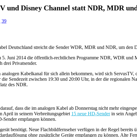
V und Disney Channel statt NDR, MDR un
d
39
. Kabel Deutschland streicht die Sender WDR, MDR und NDR, um den
 5. Juni 2014 die öffentlich-rechtlichen Programme NDR, WDR und M
h drei Privatsender.
n analogen Kabelkanal für sich allein bekommen, wird sich ServusTV, 
nur die Sendezeit zwischen 19:30 und 20:00 Uhr, in der die regionale
latz des NDR.
auf, dass die im analogen Kabel ab Donnerstag nicht mehr eingespei
 April in seinem Verbreitungsgebiet
15 neue HD-Sender
in sein Ange
D-Sender empfangen können.
 benötigt. Neue Flachbildfernseher verfügen in der Regel bereits üb
ardauflösung ohne zusätzliche Geräte empfangen zu können. Alte Fer