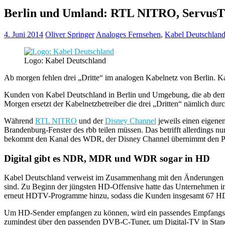
Berlin und Umland: RTL NITRO, ServusT
4. Juni 2014
Oliver Springer
Analoges Fernsehen
,
Kabel Deutschlan
Logo: Kabel Deutschland
Ab morgen fehlen drei „Dritte“ im analogen Kabelnetz von Berlin
Kunden von Kabel Deutschland in Berlin und Umgebung, die ab dem
Morgen ersetzt der Kabelnetzbetreiber die drei „Dritten“ nämlich durc
Während
RTL NITRO
und der
Disney Channel
jeweils einen eigene
Brandenburg-Fenster des rbb teilen müssen. Das betrifft allerdings 
bekommt den Kanal des WDR, der Disney Channel übernimmt den P
Digital gibt es NDR, MDR und WDR sogar in HD
Kabel Deutschland verweist im Zusammenhang mit den Änderungen dar
sind. Zu Beginn der jüngsten HD-Offensive hatte das Unternehmen im
erneut HDTV-Programme hinzu, sodass die Kunden insgesamt 67 H
Um HD-Sender empfangen zu können, wird ein passendes Empfangsgerät
zumindest über den passenden DVB-C-Tuner, um Digital-TV in Stand