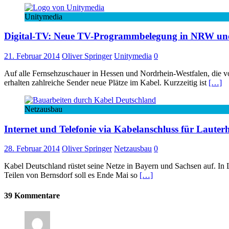
Unitymedia
Digital-TV: Neue TV-Programmbelegung in NRW und
21. Februar 2014
Oliver Springer
Unitymedia
0
Auf alle Fernsehzuschauer in Hessen und Nordrhein-Westfalen, die
erhalten zahlreiche Sender neue Plätze im Kabel. Kurzzeitig ist
[…]
Netzausbau
Internet und Telefonie via Kabelanschluss für Lauterh
28. Februar 2014
Oliver Springer
Netzausbau
0
Kabel Deutschland rüstet seine Netze in Bayern und Sachsen auf. In 
Teilen von Bernsdorf soll es Ende Mai so
[…]
39 Kommentare