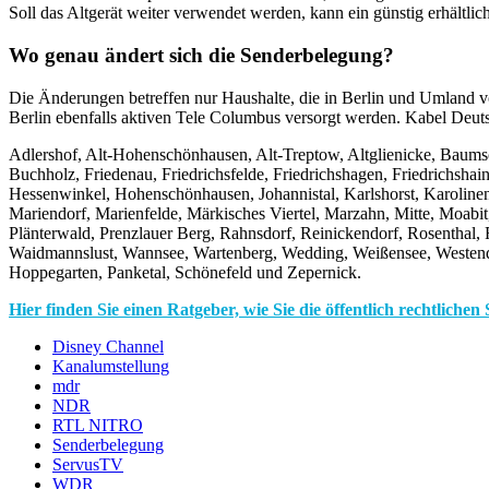
Soll das Altgerät weiter verwendet werden, kann ein günstig erhältlich
Wo genau ändert sich die Senderbelegung?
Die Änderungen betreffen nur Haushalte, die in Berlin und Umland v
Berlin ebenfalls aktiven Tele Columbus versorgt werden. Kabel Deuts
Adlershof, Alt-Hohenschönhausen, Alt-Treptow, Altglienicke, Baums
Buchholz, Friedenau, Friedrichsfelde, Friedrichshagen, Friedrichshai
Hessenwinkel, Hohenschönhausen, Johannistal, Karlshorst, Karoline
Mariendorf, Marienfelde, Märkisches Viertel, Marzahn, Mitte, Moa
Plänterwald, Prenzlauer Berg, Rahnsdorf, Reinickendorf, Rosenthal,
Waidmannslust, Wannsee, Wartenberg, Wedding, Weißensee, Westend,
Hoppegarten, Panketal, Schönefeld und Zepernick.
Hier finden Sie einen Ratgeber, wie Sie die öffentlich rechtlic
Disney Channel
Kanalumstellung
mdr
NDR
RTL NITRO
Senderbelegung
ServusTV
WDR