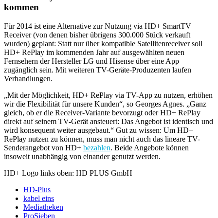
kommen
Für 2014 ist eine Alternative zur Nutzung via HD+ SmartTV
Receiver (von denen bisher übrigens 300.000 Stück verkauft
wurden) geplant: Statt nur über kompatible Satellitenreceiver soll
HD+ RePlay im kommenden Jahr auf ausgewählten neuen
Fernsehern der Hersteller LG und Hisense über eine App
zugänglich sein. Mit weiteren TV-Geräte-Produzenten laufen
Verhandlungen.
„Mit der Möglichkeit, HD+ RePlay via TV-App zu nutzen, erhöhen
wir die Flexibilität für unsere Kunden“, so Georges Agnes. „Ganz
gleich, ob er die Receiver-Variante bevorzugt oder HD+ RePlay
direkt auf seinem TV-Gerät ansteuert: Das Angebot ist identisch und
wird konsequent weiter ausgebaut.“ Gut zu wissen: Um HD+
RePlay nutzen zu können, muss man nicht auch das lineare TV-
Senderangebot von HD+
bezahlen
. Beide Angebote können
insoweit unabhängig von einander genutzt werden.
HD+ Logo links oben: HD PLUS GmbH
HD-Plus
kabel eins
Mediatheken
ProSieben