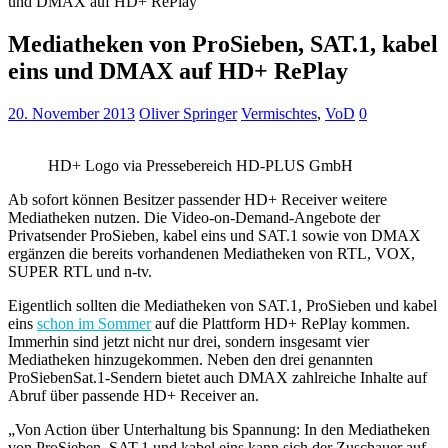
und DMAX auf HD+ RePlay
Mediatheken von ProSieben, SAT.1, kabel
eins und DMAX auf HD+ RePlay
20. November 2013
Oliver Springer
Vermischtes
,
VoD
0
HD+ Logo via Pressebereich HD-PLUS GmbH
Ab sofort können Besitzer passender HD+ Receiver weitere
Mediatheken nutzen. Die Video-on-Demand-Angebote der
Privatsender ProSieben, kabel eins und SAT.1 sowie von DMAX
ergänzen die bereits vorhandenen Mediatheken von RTL, VOX,
SUPER RTL und n-tv.
Eigentlich sollten die Mediatheken von SAT.1, ProSieben und kabel
eins
schon im Sommer
auf die Plattform HD+ RePlay kommen.
Immerhin sind jetzt nicht nur drei, sondern insgesamt vier
Mediatheken hinzugekommen. Neben den drei genannten
ProSiebenSat.1-Sendern bietet auch DMAX zahlreiche Inhalte auf
Abruf über passende HD+ Receiver an.
„Von Action über Unterhaltung bis Spannung: In den Mediatheken
von ProSieben, SAT.1 und kabel eins kann sich der Zuschauer auf