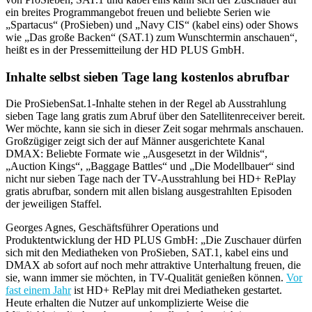
ein breites Programmangebot freuen und beliebte Serien wie
„Spartacus“ (ProSieben) und „Navy CIS“ (kabel eins) oder Shows
wie „Das große Backen“ (SAT.1) zum Wunschtermin anschauen“,
heißt es in der Pressemitteilung der HD PLUS GmbH.
Inhalte selbst sieben Tage lang kostenlos abrufbar
Die ProSiebenSat.1-Inhalte stehen in der Regel ab Ausstrahlung
sieben Tage lang gratis zum Abruf über den Satellitenreceiver bereit.
Wer möchte, kann sie sich in dieser Zeit sogar mehrmals anschauen.
Großzügiger zeigt sich der auf Männer ausgerichtete Kanal
DMAX: Beliebte Formate wie „Ausgesetzt in der Wildnis“,
„Auction Kings“, „Baggage Battles“ und „Die Modellbauer“ sind
nicht nur sieben Tage nach der TV-Ausstrahlung bei HD+ RePlay
gratis abrufbar, sondern mit allen bislang ausgestrahlten Episoden
der jeweiligen Staffel.
Georges Agnes, Geschäftsführer Operations und
Produktentwicklung der HD PLUS GmbH: „Die Zuschauer dürfen
sich mit den Mediatheken von ProSieben, SAT.1, kabel eins und
DMAX ab sofort auf noch mehr attraktive Unterhaltung freuen, die
sie, wann immer sie möchten, in TV-Qualität genießen können.
Vor
fast einem Jahr
ist HD+ RePlay mit drei Mediatheken gestartet.
Heute erhalten die Nutzer auf unkomplizierte Weise die