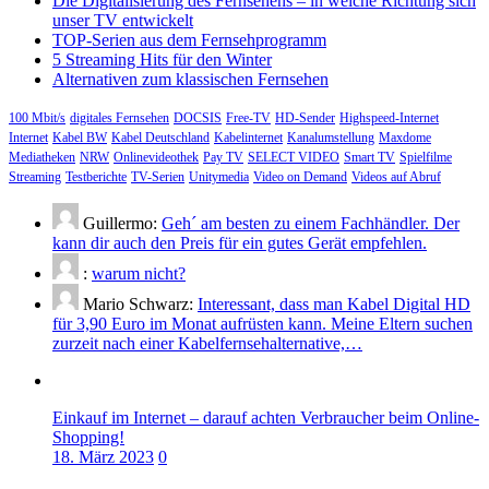
Die Digitalisierung des Fernsehens – in welche Richtung sich
unser TV entwickelt
TOP-Serien aus dem Fernsehprogramm
5 Streaming Hits für den Winter
Alternativen zum klassischen Fernsehen
100 Mbit/s
digitales Fernsehen
DOCSIS
Free-TV
HD-Sender
Highspeed-Internet
Internet
Kabel BW
Kabel Deutschland
Kabelinternet
Kanalumstellung
Maxdome
Mediatheken
NRW
Onlinevideothek
Pay TV
SELECT VIDEO
Smart TV
Spielfilme
Streaming
Testberichte
TV-Serien
Unitymedia
Video on Demand
Videos auf Abruf
Guillermo:
Geh´ am besten zu einem Fachhändler. Der
kann dir auch den Preis für ein gutes Gerät empfehlen.
:
warum nicht?
Mario Schwarz:
Interessant, dass man Kabel Digital HD
für 3,90 Euro im Monat aufrüsten kann. Meine Eltern suchen
zurzeit nach einer Kabelfernsehalternative,…
Einkauf im Internet – darauf achten Verbraucher beim Online-
Shopping!
18. März 2023
0