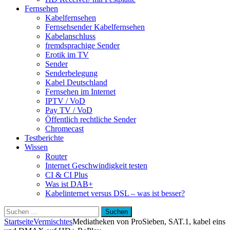
Fernsehen
Kabelfernsehen
Fernsehsender Kabelfernsehen
Kabelanschluss
fremdsprachige Sender
Erotik im TV
Sender
Senderbelegung
Kabel Deutschland
Fernsehen im Internet
IPTV / VoD
Pay TV / VoD
Öffentlich rechtliche Sender
Chromecast
Testberichte
Wissen
Router
Internet Geschwindigkeit testen
CI & CI Plus
Was ist DAB+
Kabelinternet versus DSL – was ist besser?
Suchen
nach:
Startseite
Vermischtes
Mediatheken von ProSieben, SAT.1, kabel eins