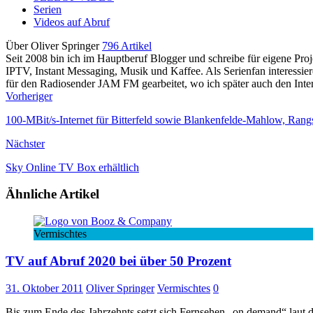
Serien
Videos auf Abruf
Über Oliver Springer
796 Artikel
Seit 2008 bin ich im Hauptberuf Blogger und schreibe für eigene P
IPTV, Instant Messaging, Musik und Kaffee. Als Serienfan interessie
für den Radiosender JAM FM gearbeitet, wo ich später auch den Interne
Vorheriger
100-MBit/s-Internet für Bitterfeld sowie Blankenfelde-Mahlow, Rang
Nächster
Sky Online TV Box erhältlich
Ähnliche Artikel
Vermischtes
TV auf Abruf 2020 bei über 50 Prozent
31. Oktober 2011
Oliver Springer
Vermischtes
0
Bis zum Ende des Jahrzehnts setzt sich Fernsehen „on demand“ laut de