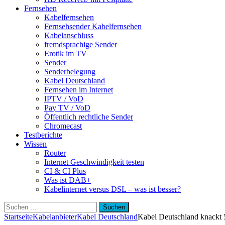
Fernsehen
Kabelfernsehen
Fernsehsender Kabelfernsehen
Kabelanschluss
fremdsprachige Sender
Erotik im TV
Sender
Senderbelegung
Kabel Deutschland
Fernsehen im Internet
IPTV / VoD
Pay TV / VoD
Öffentlich rechtliche Sender
Chromecast
Testberichte
Wissen
Router
Internet Geschwindigkeit testen
CI & CI Plus
Was ist DAB+
Kabelinternet versus DSL – was ist besser?
Suchen
nach:
Startseite
Kabelanbieter
Kabel Deutschland
Kabel Deutschland knack