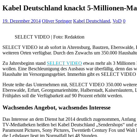
Kabel Deutschland knackt 5-Millionen-
19. Dezember 2014
Oliver Springer
Kabel Deutschland
,
VoD
0
SELECT VIDEO | Foto: Redaktion
SELECT VIDEO ist ab sofort in Ahrensburg, Bautzen, Eberswalde, Erfu
weiteren Orten verfügbar. Durch den Zuwachs um 350.000 Haushalte 
Zu Jahresbeginn stand
SELECT VIDEO
etwas mehr als 3 Millionen 
wollen. Eine Beschleunigung des Ausbaus war überfällig, denn das w
Haushalte im Versorgungsgebiet. Immerhin gibt es SELECT VIDE
Heute teilte das Unternehmen mit, SELECT VIDEO 350.000 weiteren 
Eberswalde, Erfurt, Georgsmarienhütte, Halberstadt, Kaiserslautern,
Frühjahrs soll die Verfügbarkeit auf 90 Prozent erhöht werden.
Wachsendes Angebot, wachsendes Interesse
Das Interesse an dem Dienst hat 2014 deutlich zugenommen, Anfang
TV-Mediatheken heißen bei Kabel Deutschland „Sendershops“ und er
Paramount Pictures, Sony Pictures, Twentieth Century Fox und Walt
die Leihdauer liegt im Normalfall bei 48 Stunden.