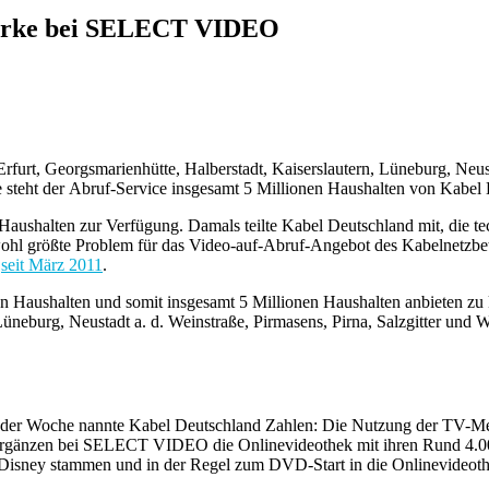
Marke bei SELECT VIDEO
rt, Georgsmarienhütte, Halberstadt, Kaiserslautern, Lüneburg, Neusta
steht der Abruf-Service insgesamt 5 Millionen Haushalten von Kabel
Haushalten zur Verfügung. Damals teilte Kabel Deutschland mit, die 
ohl größte Problem für das Video-auf-Abruf-Angebot des Kabelnetzbetr
O
seit März 2011
.
Haushalten und somit insgesamt 5 Millionen Haushalten anbieten zu 
 Lüneburg, Neustadt a. d. Weinstraße, Pirmasens, Pirna, Salzgitter un
 der Woche nannte Kabel Deutschland Zahlen: Die Nutzung der TV-Med
gänzen bei SELECT VIDEO die Onlinevideothek mit ihren Rund 4.000 
 Disney stammen und in der Regel zum DVD-Start in die Onlinevideot