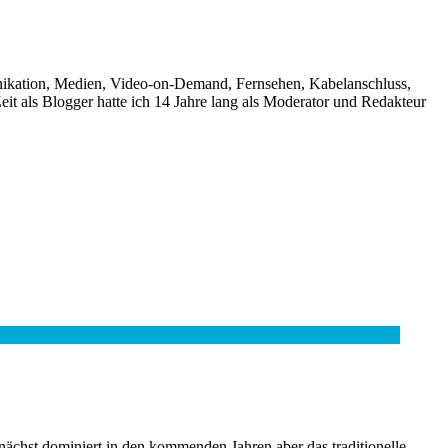
unikation, Medien, Video-on-Demand, Fernsehen, Kabelanschluss,
it als Blogger hatte ich 14 Jahre lang als Moderator und Redakteur
nächst dominiert in den kommenden Jahren aber das traditionelle