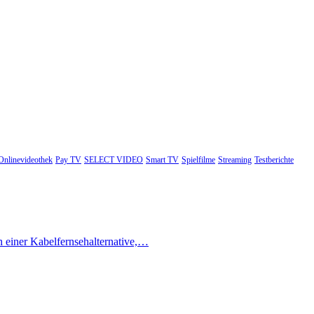
Onlinevideothek
Pay TV
SELECT VIDEO
Smart TV
Spielfilme
Streaming
Testberichte
h einer Kabelfernsehalternative,…