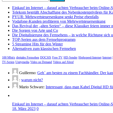
nach:
Einkauf im Internet – darauf achten Verbraucher beim Online-
Telekom begrüßt Abschaffung des Nebenkostenprivilegs für K
PYUR: Mehrwertsteuersenkung senkt Preise ebenfalls
Vodafone-Kunden profitieren von Mehrwertsteuersenkung
Das Revival der „alten Serien“ – diese Klassiker feiern immer 
Die Sorgen von Arte und Co
Die Digitalisierung des Fernsehens – in welche Richtung sich 
TOP-Serien aus dem Fernsehprogramm
5 Streaming Hits für den Winter
Alternativen zum klassischen Fernsehen
100 Mbit/s
digitales Fernsehen
DOCSIS
Free-TV
HD-Sender
Highspeed-Internet
Internet
TV-Serien
Unitymedia
Video on Demand
Videos auf Abruf
Guillermo:
Geh´ am besten zu einem Fachhändler. Der kann
:
warum nicht?
Mario Schwarz:
Interessant, dass man Kabel Digital HD f
Einkauf im Internet – darauf achten Verbraucher beim Online-
18. März 2023
0