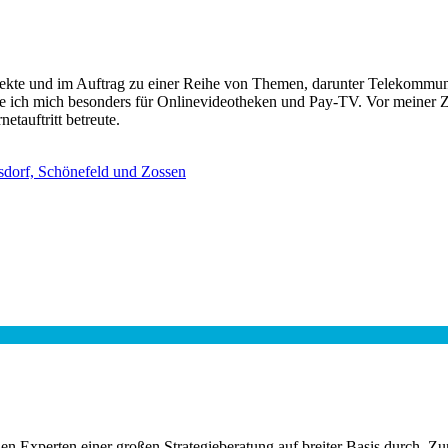
rojekte und im Auftrag zu einer Reihe von Themen, darunter Telekomm
re ich mich besonders für Onlinevideotheken und Pay-TV. Vor meiner Ze
tauftritt betreute.
sdorf, Schönefeld und Zossen
n Experten einer großen Strategieberatung auf breiter Basis durch. Zu