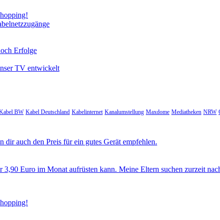
Shopping!
abelnetzzugänge
noch Erfolge
unser TV entwickelt
Kabel BW
Kabel Deutschland
Kabelinternet
Kanalumstellung
Maxdome
Mediatheken
NRW
 dir auch den Preis für ein gutes Gerät empfehlen.
ür 3,90 Euro im Monat aufrüsten kann. Meine Eltern suchen zurzeit nac
Shopping!