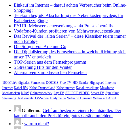
Einkauf im Internet – darauf achten Verbraucher beim Online-
Shopping!
Telekom begrüßt Abschaffung des Nebenkostenprivilegs für
Kabelnetzzugänge
PYUR: Mehrwertsteuersenkung senkt Preise ebenfalls
Vodafone-Kunden profitieren von Mehrwertsteuersenkung
Das Revival der „alten Serien“ – diese Klassiker feiern immer
noch Erfolge
Die Sorgen von Arte und Co
Die Digitalisierung des Fernsehens – in welche Richtung sich
unser TV entwickelt
TOP-Serien aus dem Fernsehprogramm
5 Streaming Hits für den Winter
Alternativen zum klassischen Fernsehen
100 Mbit/s
digitales Fernsehen
DOCSIS
Free-TV
HD-Sender
Highspeed-Internet
Internet
Kabel BW
Kabel Deutschland
Kabelinternet
Kanalumstellung
Maxdome
Mediatheken
NRW
Onlinevideothek
Pay TV
SELECT VIDEO
Smart TV
Spielfilme
Streaming
Testberichte
TV-Serien
Unitymedia
Video on Demand
Videos auf Abruf
Guillermo:
Geh´ am besten zu einem Fachhändler. Der
kann dir auch den Preis für ein gutes Gerät empfehlen.
:
warum nicht?