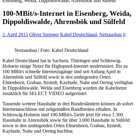
Eisenberg, Weida, Dippoldiswalde, Ahrensbök und Sülfeld
100-MBit/s-Internet in Eisenberg, Weida,
Dippoldiswalde, Ahrensbök und Sülfeld
2. April 2015
Oliver Springer
Kabel Deutschland
,
Netzausbau
0
Netzausbau | Foto: Kabel Deutschland
Kabel Deutschland hat in Sachsen, Thüringen und Schleswig-
Holstein einige Netze für Highspeed-Internet modernisiert. Bis zu
100 MBit/s schnelle Internetzugänge sind seit Anfang April in
Ahrensbök und Sülfeld sowie in den umliegenden Orten
Elmenhorst, Grabau, Itzstedt, Kayhude, Nahe und Oering verfügbar.
In Dippoldiswalde, Weida und Eisenberg wurden die Kabelnetze
zusätzlich für SELECT VIDEO aufgerüstet.
Tausende weitere Haushalte in drei Bundesländern können ab sofort
Internetanschlüsse mit zeitgemäßen Bandbreiten erhalten. In
Schleswig-Holstein sind 100-MBit/s-Tarife jetzt für etwa 1.300
Haushalte in Ahrensbök sowie für über 3.000 Haushalte in Sülfeld
sowie in den umliegenden Orten Elmenhorst, Grabau, Itzstedt,
Kayhude, Nahe und Oering buchbar.