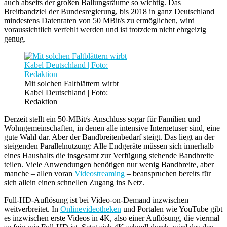
auch abseits der großen Ballungsräume so wichtig. Das
Breitbandziel der Bundesregierung, bis 2018 in ganz Deutschland
mindestens Datenraten von 50 MBit/s zu ermöglichen, wird
voraussichtlich verfehlt werden und ist trotzdem nicht ehrgeizig
genug.
Mit solchen Faltblättern wirbt
Kabel Deutschland | Foto:
Redaktion
Derzeit stellt ein 50-MBit/s-Anschluss sogar für Familien und
Wohngemeinschaften, in denen alle intensive Internetuser sind, eine
gute Wahl dar. Aber der Bandbreitenbedarf steigt. Das liegt an der
steigenden Parallelnutzung: Alle Endgeräte müssen sich innerhalb
eines Haushalts die insgesamt zur Verfügung stehende Bandbreite
teilen. Viele Anwendungen benötigen nur wenig Bandbreite, aber
manche – allen voran
Videostreaming
– beanspruchen bereits für
sich allein einen schnellen Zugang ins Netz.
Full-HD-Auflösung ist bei Video-on-Demand inzwischen
weitverbreitet. In
Onlinevideotheken
und Portalen wie YouTube gibt
es inzwischen erste Videos in 4K, also einer Auflösung, die viermal