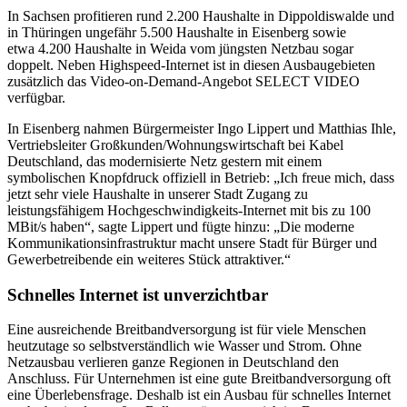
In Sachsen profitieren rund 2.200 Haushalte in Dippoldiswalde und
in Thüringen ungefähr 5.500 Haushalte in Eisenberg sowie
etwa 4.200 Haushalte in Weida vom jüngsten Netzbau sogar
doppelt. Neben Highspeed-Internet ist in diesen Ausbaugebieten
zusätzlich das Video-on-Demand-Angebot SELECT VIDEO
verfügbar.
In Eisenberg nahmen Bürgermeister Ingo Lippert und Matthias Ihle,
Vertriebsleiter Großkunden/Wohnungswirtschaft bei Kabel
Deutschland, das modernisierte Netz gestern mit einem
symbolischen Knopfdruck offiziell in Betrieb: „Ich freue mich, dass
jetzt sehr viele Haushalte in unserer Stadt Zugang zu
leistungsfähigem Hochgeschwindigkeits-Internet mit bis zu 100
MBit/s haben“, sagte Lippert und fügte hinzu: „Die moderne
Kommunikationsinfrastruktur macht unsere Stadt für Bürger und
Gewerbetreibende ein weiteres Stück attraktiver.“
Schnelles Internet ist unverzichtbar
Eine ausreichende Breitbandversorgung ist für viele Menschen
heutzutage so selbstverständlich wie Wasser und Strom. Ohne
Netzausbau verlieren ganze Regionen in Deutschland den
Anschluss. Für Unternehmen ist eine gute Breitbandversorgung oft
eine Überlebensfrage. Deshalb ist ein Ausbau für schnelles Internet