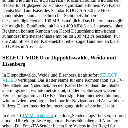
so fein wie Full-HD ist. Setzt sich 4K schnell durch, wird das den
Bedarf für Highspeed-Anschlüsse signifikant erhöhen. Wo Kabel
Deutschland auf Basis des Standards DOCSIS 3.0 die Netze
modernisiert, sind aus technischer Sicht meist höhere
Geschwindigkeiten als 100 MBit/s möglich. Das Unternehmen gibt
die mögliche Bandbreite mit bis zu 400 MBit/s an. In ausgewählten
Regionen können Kunden von Kabel Deutschland inzwischen
zumindest Internetanschlüsse mit bis zu 200 MBit/s bestellen. Für
die Zukunft stellt der Kabelnetzbetreiber sogar Bandbreiten bis zu
20 GBit/s in Aussicht.
SELECT VIDEO in Dippoldiswalde, Weida und
Eisenberg
In Dippoldiswalde, Weida und Eisenberg ist ab sofort
SELECT
VIDEO
verfügbar. Das ist der Name für eine Kombination aus TV-
Mediathek und Videothek, bei der Kabel Deutschland die Inhalte
allerdings nicht via Internet streamt, sondern stattdessen wie ein
Fernsehprogramm via DVB-C überträgt. Eine Internetverbindung
wird trotzdem benötigt, jedoch nur für Navigation und Auswahl der
Videos. Daher muss der Internetzugang nicht sehr schnell sein.
In über 50
TV-Mediatheken
, die dort „Sendershops“ heißen, ist rund
um die Uhr ein großes Angebot an Fernsehinhalten auf Abruf zu
sehen. Die Free-TV-Sender bieten ihre Videos in der Regel für