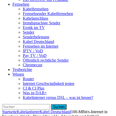
Fernsehen
Kabelfernsehen
Fernsehsender Kabelfernsehen
Kabelanschluss
fremdsprachige Sender
Erotik im TV
Sender
Senderbelegung
Kabel Deutschland
Fernsehen im Internet
IPTV / VoD
Pay TV / VoD
Öffentlich rechtliche Sender
Chromecast
Testberichte
Wissen
Router
Internet Geschwindigkeit testen
CI & CI Plus
Was ist DAB+
Kabelinternet versus DSL – was ist besser?
Suchen
nach:
Startseite
Kabelanbieter
Kabel Deutschland
100-MBit/s-Internet in