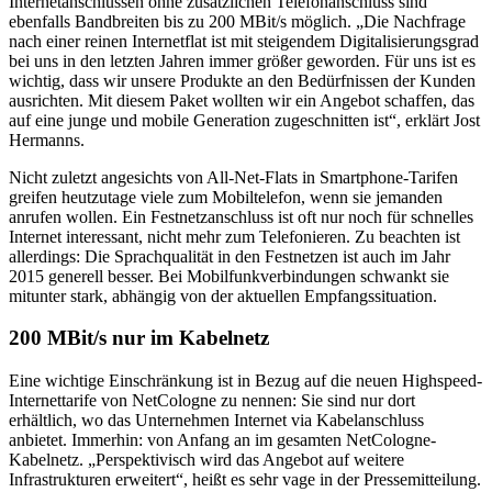
Internetanschlüssen ohne zusätzlichen Telefonanschluss sind
ebenfalls Bandbreiten bis zu 200 MBit/s möglich. „Die Nachfrage
nach einer reinen Internetflat ist mit steigendem Digitalisierungsgrad
bei uns in den letzten Jahren immer größer geworden. Für uns ist es
wichtig, dass wir unsere Produkte an den Bedürfnissen der Kunden
ausrichten. Mit diesem Paket wollten wir ein Angebot schaffen, das
auf eine junge und mobile Generation zugeschnitten ist“, erklärt Jost
Hermanns.
Nicht zuletzt angesichts von All-Net-Flats in Smartphone-Tarifen
greifen heutzutage viele zum Mobiltelefon, wenn sie jemanden
anrufen wollen. Ein Festnetzanschluss ist oft nur noch für schnelles
Internet interessant, nicht mehr zum Telefonieren. Zu beachten ist
allerdings: Die Sprachqualität in den Festnetzen ist auch im Jahr
2015 generell besser. Bei Mobilfunkverbindungen schwankt sie
mitunter stark, abhängig von der aktuellen Empfangssituation.
200 MBit/s nur im Kabelnetz
Eine wichtige Einschränkung ist in Bezug auf die neuen Highspeed-
Internettarife von NetCologne zu nennen: Sie sind nur dort
erhältlich, wo das Unternehmen Internet via Kabelanschluss
anbietet. Immerhin: von Anfang an im gesamten NetCologne-
Kabelnetz. „Perspektivisch wird das Angebot auf weitere
Infrastrukturen erweitert“, heißt es sehr vage in der Pressemitteilung.