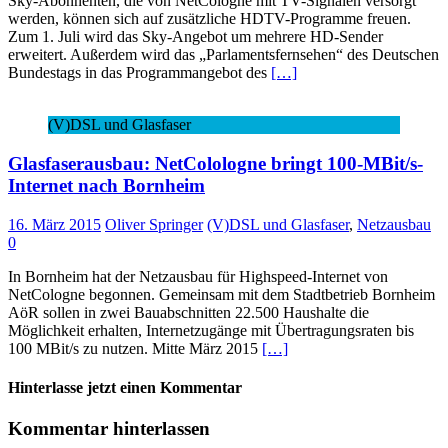
Sky-Abonnenten, die von NetCologne mit TV-Signalen versorgt
werden, können sich auf zusätzliche HDTV-Programme freuen.
Zum 1. Juli wird das Sky-Angebot um mehrere HD-Sender
erweitert. Außerdem wird das „Parlamentsfernsehen“ des Deutschen
Bundestags in das Programmangebot des
[…]
(V)DSL und Glasfaser
Glasfaserausbau: NetColologne bringt 100-MBit/s-
Internet nach Bornheim
16. März 2015
Oliver Springer
(V)DSL und Glasfaser
,
Netzausbau
0
In Bornheim hat der Netzausbau für Highspeed-Internet von
NetCologne begonnen. Gemeinsam mit dem Stadtbetrieb Bornheim
AöR sollen in zwei Bauabschnitten 22.500 Haushalte die
Möglichkeit erhalten, Internetzugänge mit Übertragungsraten bis
100 MBit/s zu nutzen. Mitte März 2015
[…]
Hinterlasse jetzt einen Kommentar
Kommentar hinterlassen