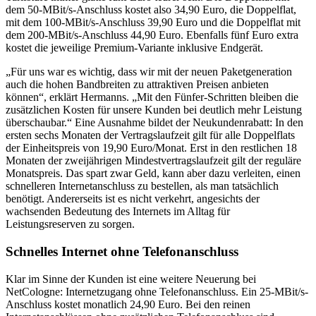
dem 50-MBit/s-Anschluss kostet also 34,90 Euro, die Doppelflat,
mit dem 100-MBit/s-Anschluss 39,90 Euro und die Doppelflat mit
dem 200-MBit/s-Anschluss 44,90 Euro. Ebenfalls fünf Euro extra
kostet die jeweilige Premium-Variante inklusive Endgerät.
„Für uns war es wichtig, dass wir mit der neuen Paketgeneration
auch die hohen Bandbreiten zu attraktiven Preisen anbieten
können“, erklärt Hermanns. „Mit den Fünfer-Schritten bleiben die
zusätzlichen Kosten für unsere Kunden bei deutlich mehr Leistung
überschaubar.“ Eine Ausnahme bildet der Neukundenrabatt: In den
ersten sechs Monaten der Vertragslaufzeit gilt für alle Doppelflats
der Einheitspreis von 19,90 Euro/Monat. Erst in den restlichen 18
Monaten der zweijährigen Mindestvertragslaufzeit gilt der reguläre
Monatspreis. Das spart zwar Geld, kann aber dazu verleiten, einen
schnelleren Internetanschluss zu bestellen, als man tatsächlich
benötigt. Andererseits ist es nicht verkehrt, angesichts der
wachsenden Bedeutung des Internets im Alltag für
Leistungsreserven zu sorgen.
Schnelles Internet ohne Telefonanschluss
Klar im Sinne der Kunden ist eine weitere Neuerung bei
NetCologne: Internetzugang ohne Telefonanschluss. Ein 25-MBit/s-
Anschluss kostet monatlich 24,90 Euro. Bei den reinen