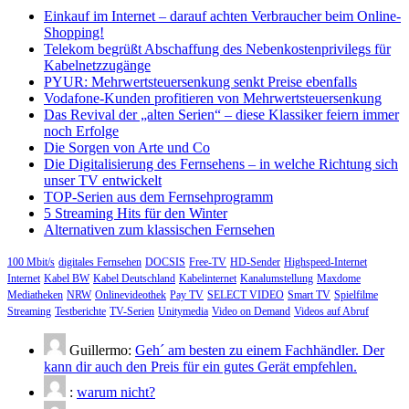
Einkauf im Internet – darauf achten Verbraucher beim Online-
Shopping!
Telekom begrüßt Abschaffung des Nebenkostenprivilegs für
Kabelnetzzugänge
PYUR: Mehrwertsteuersenkung senkt Preise ebenfalls
Vodafone-Kunden profitieren von Mehrwertsteuersenkung
Das Revival der „alten Serien“ – diese Klassiker feiern immer
noch Erfolge
Die Sorgen von Arte und Co
Die Digitalisierung des Fernsehens – in welche Richtung sich
unser TV entwickelt
TOP-Serien aus dem Fernsehprogramm
5 Streaming Hits für den Winter
Alternativen zum klassischen Fernsehen
100 Mbit/s
digitales Fernsehen
DOCSIS
Free-TV
HD-Sender
Highspeed-Internet
Internet
Kabel BW
Kabel Deutschland
Kabelinternet
Kanalumstellung
Maxdome
Mediatheken
NRW
Onlinevideothek
Pay TV
SELECT VIDEO
Smart TV
Spielfilme
Streaming
Testberichte
TV-Serien
Unitymedia
Video on Demand
Videos auf Abruf
Guillermo:
Geh´ am besten zu einem Fachhändler. Der
kann dir auch den Preis für ein gutes Gerät empfehlen.
:
warum nicht?