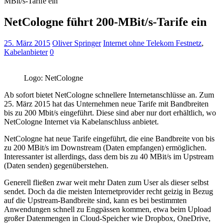
MBit/s-Tarife ein
NetCologne führt 200-MBit/s-Tarife ein
25. März 2015
Oliver Springer
Internet ohne Telekom Festnetz
,
Kabelanbieter
0
Logo: NetCologne
Ab sofort bietet NetCologne schnellere Internetanschlüsse an. Zum
25. März 2015 hat das Unternehmen neue Tarife mit Bandbreiten
bis zu 200 Mbit/s eingeführt. Diese sind aber nur dort erhältlich, wo
NetCologne Internet via Kabelanschluss anbietet.
NetCologne hat neue Tarife eingeführt, die eine Bandbreite von bis
zu 200 MBit/s im Downstream (Daten empfangen) ermöglichen.
Interessanter ist allerdings, dass dem bis zu 40 MBit/s im Upstream
(Daten senden) gegenüberstehen.
Generell fließen zwar weit mehr Daten zum User als dieser selbst
sendet. Doch da die meisten Internetprovider recht geizig in Bezug
auf die Upstream-Bandbreite sind, kann es bei bestimmten
Anwendungen schnell zu Engpässen kommen, etwa beim Upload
großer Datenmengen in Cloud-Speicher wie Dropbox, OneDrive,