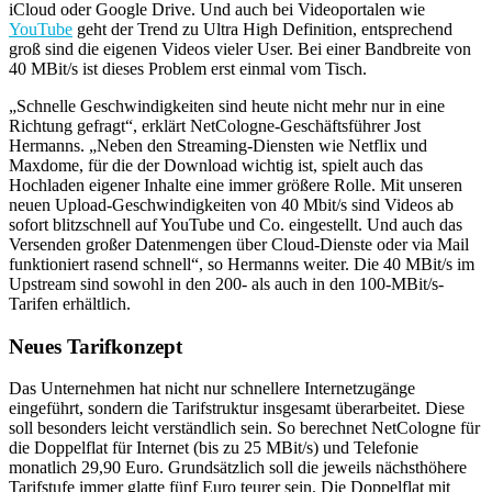
iCloud oder Google Drive. Und auch bei Videoportalen wie
YouTube
geht der Trend zu Ultra High Definition, entsprechend
groß sind die eigenen Videos vieler User. Bei einer Bandbreite von
40 MBit/s ist dieses Problem erst einmal vom Tisch.
„Schnelle Geschwindigkeiten sind heute nicht mehr nur in eine
Richtung gefragt“, erklärt NetCologne-Geschäftsführer Jost
Hermanns. „Neben den Streaming-Diensten wie Netflix und
Maxdome, für die der Download wichtig ist, spielt auch das
Hochladen eigener Inhalte eine immer größere Rolle. Mit unseren
neuen Upload-Geschwindigkeiten von 40 Mbit/s sind Videos ab
sofort blitzschnell auf YouTube und Co. eingestellt. Und auch das
Versenden großer Datenmengen über Cloud-Dienste oder via Mail
funktioniert rasend schnell“, so Hermanns weiter. Die 40 MBit/s im
Upstream sind sowohl in den 200- als auch in den 100-MBit/s-
Tarifen erhältlich.
Neues Tarifkonzept
Das Unternehmen hat nicht nur schnellere Internetzugänge
eingeführt, sondern die Tarifstruktur insgesamt überarbeitet. Diese
soll besonders leicht verständlich sein. So berechnet NetCologne für
die Doppelflat für Internet (bis zu 25 MBit/s) und Telefonie
monatlich 29,90 Euro. Grundsätzlich soll die jeweils nächsthöhere
Tarifstufe immer glatte fünf Euro teurer sein. Die Doppelflat mit