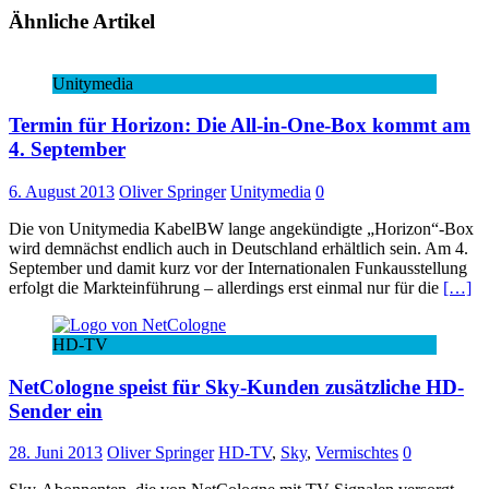
Ähnliche Artikel
Unitymedia
Termin für Horizon: Die All-in-One-Box kommt am
4. September
6. August 2013
Oliver Springer
Unitymedia
0
Die von Unitymedia KabelBW lange angekündigte „Horizon“-Box
wird demnächst endlich auch in Deutschland erhältlich sein. Am 4.
September und damit kurz vor der Internationalen Funkausstellung
erfolgt die Markteinführung – allerdings erst einmal nur für die
[…]
HD-TV
NetCologne speist für Sky-Kunden zusätzliche HD-
Sender ein
28. Juni 2013
Oliver Springer
HD-TV
,
Sky
,
Vermischtes
0