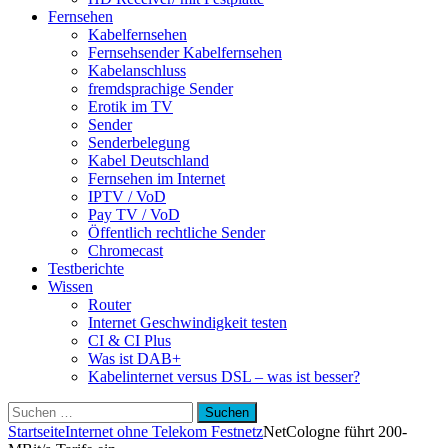
Fernsehen
Kabelfernsehen
Fernsehsender Kabelfernsehen
Kabelanschluss
fremdsprachige Sender
Erotik im TV
Sender
Senderbelegung
Kabel Deutschland
Fernsehen im Internet
IPTV / VoD
Pay TV / VoD
Öffentlich rechtliche Sender
Chromecast
Testberichte
Wissen
Router
Internet Geschwindigkeit testen
CI & CI Plus
Was ist DAB+
Kabelinternet versus DSL – was ist besser?
Suchen
nach:
Startseite
Internet ohne Telekom Festnetz
NetCologne führt 200-