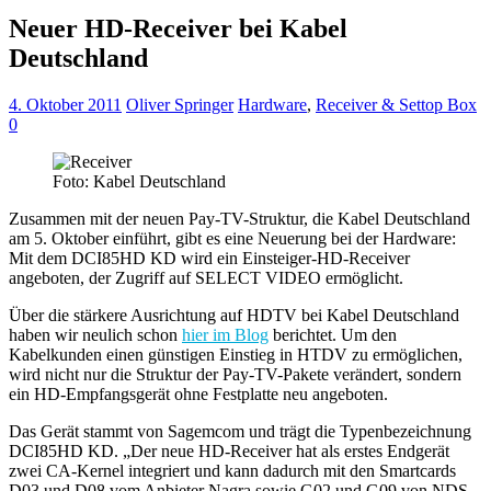
Neuer HD-Receiver bei Kabel
Deutschland
4. Oktober 2011
Oliver Springer
Hardware
,
Receiver & Settop Box
0
Foto: Kabel Deutschland
Zusammen mit der neuen Pay-TV-Struktur, die Kabel Deutschland
am 5. Oktober einführt, gibt es eine Neuerung bei der Hardware:
Mit dem DCI85HD KD wird ein Einsteiger-HD-Receiver
angeboten, der Zugriff auf SELECT VIDEO ermöglicht.
Über die stärkere Ausrichtung auf HDTV bei Kabel Deutschland
haben wir neulich schon
hier im Blog
berichtet. Um den
Kabelkunden einen günstigen Einstieg in HTDV zu ermöglichen,
wird nicht nur die Struktur der Pay-TV-Pakete verändert, sondern
ein HD-Empfangsgerät ohne Festplatte neu angeboten.
Das Gerät stammt von Sagemcom und trägt die Typenbezeichnung
DCI85HD KD. „Der neue HD-Receiver hat als erstes Endgerät
zwei CA-Kernel integriert und kann dadurch mit den Smartcards
D03 und D08 vom Anbieter Nagra sowie G02 und G09 von NDS