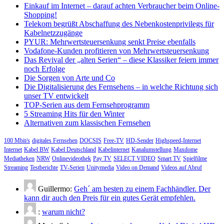
Einkauf im Internet – darauf achten Verbraucher beim Online-
Shopping!
Telekom begrüßt Abschaffung des Nebenkostenprivilegs für
Kabelnetzzugänge
PYUR: Mehrwertsteuersenkung senkt Preise ebenfalls
Vodafone-Kunden profitieren von Mehrwertsteuersenkung
Das Revival der „alten Serien“ – diese Klassiker feiern immer
noch Erfolge
Die Sorgen von Arte und Co
Die Digitalisierung des Fernsehens – in welche Richtung sich
unser TV entwickelt
TOP-Serien aus dem Fernsehprogramm
5 Streaming Hits für den Winter
Alternativen zum klassischen Fernsehen
100 Mbit/s
digitales Fernsehen
DOCSIS
Free-TV
HD-Sender
Highspeed-Internet
Internet
Kabel BW
Kabel Deutschland
Kabelinternet
Kanalumstellung
Maxdome
Mediatheken
NRW
Onlinevideothek
Pay TV
SELECT VIDEO
Smart TV
Spielfilme
Streaming
Testberichte
TV-Serien
Unitymedia
Video on Demand
Videos auf Abruf
Guillermo:
Geh´ am besten zu einem Fachhändler. Der
kann dir auch den Preis für ein gutes Gerät empfehlen.
:
warum nicht?