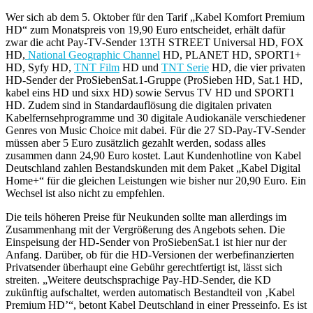
Wer sich ab dem 5. Oktober für den Tarif „Kabel Komfort Premium
HD“ zum Monatspreis von 19,90 Euro entscheidet, erhält dafür
zwar die acht Pay-TV-Sender 13TH STREET Universal HD, FOX
HD,
National Geographic Channel
HD, PLANET HD, SPORT1+
HD, Syfy HD,
TNT Film
HD und
TNT Serie
HD, die vier privaten
HD-Sender der ProSiebenSat.1-Gruppe (ProSieben HD, Sat.1 HD,
kabel eins HD und sixx HD) sowie Servus TV HD und SPORT1
HD. Zudem sind in Standardauflösung die digitalen privaten
Kabelfernsehprogramme und 30 digitale Audiokanäle verschiedener
Genres von Music Choice mit dabei. Für die 27 SD-Pay-TV-Sender
müssen aber 5 Euro zusätzlich gezahlt werden, sodass alles
zusammen dann 24,90 Euro kostet. Laut Kundenhotline von Kabel
Deutschland zahlen Bestandskunden mit dem Paket „Kabel Digital
Home+“ für die gleichen Leistungen wie bisher nur 20,90 Euro. Ein
Wechsel ist also nicht zu empfehlen.
Die teils höheren Preise für Neukunden sollte man allerdings im
Zusammenhang mit der Vergrößerung des Angebots sehen. Die
Einspeisung der HD-Sender von ProSiebenSat.1 ist hier nur der
Anfang. Darüber, ob für die HD-Versionen der werbefinanzierten
Privatsender überhaupt eine Gebühr gerechtfertigt ist, lässt sich
streiten. „Weitere deutschsprachige Pay-HD-Sender, die KD
zukünftig aufschaltet, werden automatisch Bestandteil von ‚Kabel
Premium HD’“, betont Kabel Deutschland in einer Presseinfo. Es ist