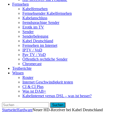
Fernsehen
Kabelfernsehen
Fernsehsender Kabelfernsehen
Kabelanschluss
fremdsprachige Sender
Erotik im TV
Sender
Senderbelegung
Kabel Deutschland
Fernsehen im Internet
IPTV / VoD
Pay TV / VoD
Öffentlich rechtliche Sender
Chromecast
Testberichte
Wissen
Router
Internet Geschwindigkeit testen
CI & CI Plus
Was ist DAB+
Kabelinternet versus DSL – was ist besser?
Suchen
nach:
Startseite
Hardware
Neuer HD-Receiver bei Kabel Deutschland