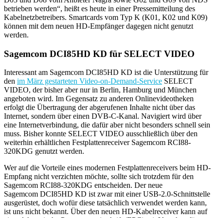
betrieben werden“, heißt es heute in einer Pressemitteilung des
Kabelnetzbetreibers. Smartcards vom Typ K (K01, K02 und K09)
können mit dem neuen HD-Empfänger dagegen nicht genutzt
werden.
Sagemcom DCI85HD KD für SELECT VIDEO
Interessant am Sagemcom DCI85HD KD ist die Unterstützung für
den
im März gestarteten Video-on-Demand-Service
SELECT
VIDEO, der bisher aber nur in Berlin, Hamburg und München
angeboten wird. Im Gegensatz zu anderen Onlinevideotheken
erfolgt die Übertragung der abgerufenen Inhalte nicht über das
Internet, sondern über einen DVB-C-Kanal. Navigiert wird über
eine Internetverbindung, die dafür aber nicht besonders schnell sein
muss. Bisher konnte SELECT VIDEO ausschließlich über den
weiterhin erhältlichen Festplattenreceiver Sagemcom RCI88-
320KDG genutzt werden.
Wer auf die Vorteile eines modernen Festplattenreceivers beim HD-
Empfang nicht verzichten möchte, sollte sich trotzdem für den
Sagemcom RCI88-320KDG entscheiden. Der neue
Sagemcom DCI85HD KD ist zwar mit einer USB-2.0-Schnittstelle
ausgerüstet, doch wofür diese tatsächlich verwendet werden kann,
ist uns nicht bekannt. Über den neuen HD-Kabelreceiver kann auf