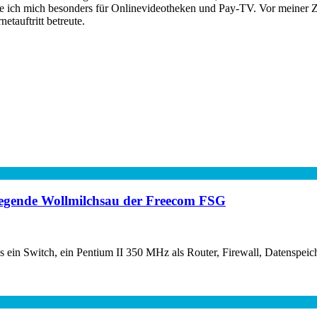
re ich mich besonders für Onlinevideotheken und Pay-TV. Vor meiner Ze
tauftritt betreute.
rlegende Wollmilchsau der Freecom FSG
ss ein Switch, ein Pentium II 350 MHz als Router, Firewall, Datens