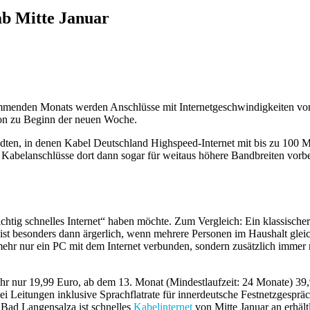
ab Mitte Januar
mmenden Monats werden Anschlüsse mit Internetgeschwindigkeiten von 
hon zu Beginn der neuen Woche.
ten, in denen Kabel Deutschland Highspeed-Internet mit bis zu 100 
 Kabelanschlüsse dort dann sogar für weitaus höhere Bandbreiten vorbe
chtig schnelles Internet“ haben möchte. Zum Vergleich: Ein klassischer
s ist besonders dann ärgerlich, wenn mehrere Personen im Haushalt gleic
t mehr nur ein PC mit dem Internet verbunden, sondern zusätzlich im
hr nur 19,99 Euro, ab dem 13. Monat (Mindestlaufzeit: 24 Monate) 39,9
i Leitungen inklusive Sprachflatrate für innerdeutsche Festnetzgesprä
Bad Langensalza ist schnelles
Kabelinternet
von Mitte Januar an erhältl