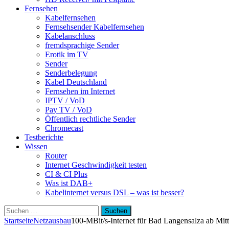
Fernsehen
Kabelfernsehen
Fernsehsender Kabelfernsehen
Kabelanschluss
fremdsprachige Sender
Erotik im TV
Sender
Senderbelegung
Kabel Deutschland
Fernsehen im Internet
IPTV / VoD
Pay TV / VoD
Öffentlich rechtliche Sender
Chromecast
Testberichte
Wissen
Router
Internet Geschwindigkeit testen
CI & CI Plus
Was ist DAB+
Kabelinternet versus DSL – was ist besser?
Suchen
nach:
Startseite
Netzausbau
100-MBit/s-Internet für Bad Langensalza ab Mitt