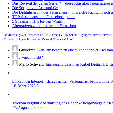
Das Revival der „alten Serien“ – diese Klassiker feiern immer 
Die Sorgen von Arte und Co
Die Digitalisierung des Fernsehens – in welche Richtung sich 
TOP-Serien aus dem Fernsehprogramm
5 Streaming Hits für den Winter
Alternativen zum klassischen Fernsehen
100 Mbit/s
digitales Fernsehen
DOCSIS
Free-TV
HD-Sender
Highspeed-Internet
Internet
TV-Serien
Unitymedia
Video on Demand
Videos auf Abruf
Guillermo:
Geh´ am besten zu einem Fachhändler. Der kann
:
warum nicht?
Mario Schwarz:
Interessant, dass man Kabel Digital HD f
Einkauf im Internet – darauf achten Verbraucher beim Online-
18. März 2023
0
Telekom begrüßt Abschaffung des Nebenkostenprivilegs für K
17. August 2020
0