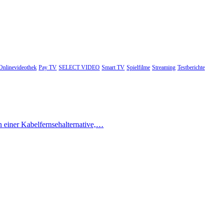
Onlinevideothek
Pay TV
SELECT VIDEO
Smart TV
Spielfilme
Streaming
Testberichte
h einer Kabelfernsehalternative,…