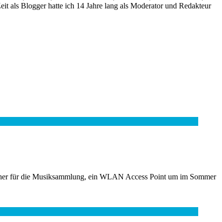
it als Blogger hatte ich 14 Jahre lang als Moderator und Redakteur
peicher für die Musiksammlung, ein WLAN Access Point um im Sommer