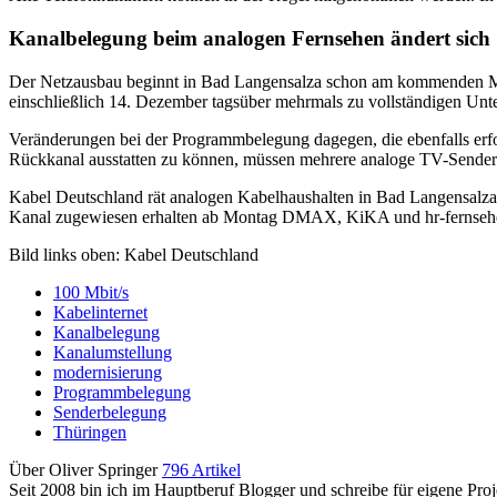
Kanalbelegung beim analogen Fernsehen ändert sich
Der Netzausbau beginnt in Bad Langensalza schon am kommenden Mont
einschließlich 14. Dezember tagsüber mehrmals zu vollständigen Un
Veränderungen bei der Programmbelegung dagegen, die ebenfalls erfor
Rückkanal ausstatten zu können, müssen mehrere analoge TV-Sender i
Kabel Deutschland rät analogen Kabelhaushalten in Bad Langensalza
Kanal zugewiesen erhalten ab Montag DMAX, KiKA und hr-fernse
Bild links oben: Kabel Deutschland
100 Mbit/s
Kabelinternet
Kanalbelegung
Kanalumstellung
modernisierung
Programmbelegung
Senderbelegung
Thüringen
Über Oliver Springer
796 Artikel
Seit 2008 bin ich im Hauptberuf Blogger und schreibe für eigene P