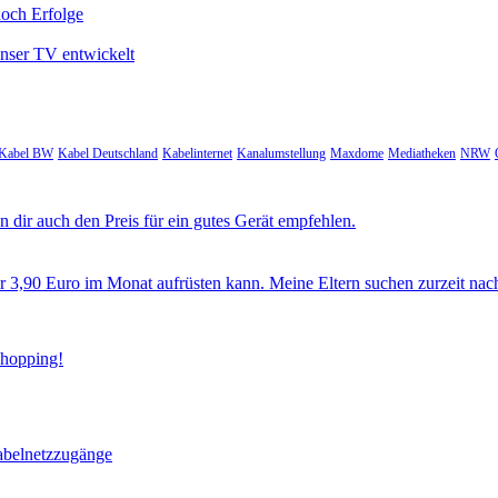
noch Erfolge
unser TV entwickelt
Kabel BW
Kabel Deutschland
Kabelinternet
Kanalumstellung
Maxdome
Mediatheken
NRW
 dir auch den Preis für ein gutes Gerät empfehlen.
ür 3,90 Euro im Monat aufrüsten kann. Meine Eltern suchen zurzeit nac
Shopping!
abelnetzzugänge