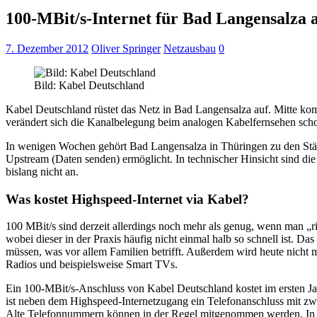
100-MBit/s-Internet für Bad Langensalza 
7. Dezember 2012
Oliver Springer
Netzausbau
0
Bild: Kabel Deutschland
Kabel Deutschland rüstet das Netz in Bad Langensalza auf. Mitte ko
verändert sich die Kanalbelegung beim analogen Kabelfernsehen sc
In wenigen Wochen gehört Bad Langensalza in Thüringen zu den Städ
Upstream (Daten senden) ermöglicht. In technischer Hinsicht sind die
bislang nicht an.
Was kostet Highspeed-Internet via Kabel?
100 MBit/s sind derzeit allerdings noch mehr als genug, wenn man „ri
wobei dieser in der Praxis häufig nicht einmal halb so schnell ist. Da
müssen, was vor allem Familien betrifft. Außerdem wird heute nich
Radios und beispielsweise Smart TVs.
Ein 100-MBit/s-Anschluss von Kabel Deutschland kostet im ersten Ja
ist neben dem Highspeed-Internetzugang ein Telefonanschluss mit zwe
Alte Telefonnummern können in der Regel mitgenommen werden. In 