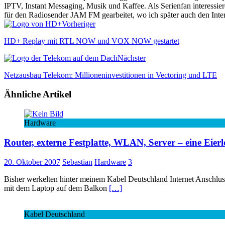
IPTV, Instant Messaging, Musik und Kaffee. Als Serienfan interessie
für den Radiosender JAM FM gearbeitet, wo ich später auch den Interne
Vorheriger
HD+ Replay mit RTL NOW und VOX NOW gestartet
Nächster
Netzausbau Telekom: Millioneninvestitionen in Vectoring und LTE
Ähnliche Artikel
Hardware
Router, externe Festplatte, WLAN, Server – eine Eie
20. Oktober 2007
Sebastian
Hardware
3
Bisher werkelten hinter meinem Kabel Deutschland Internet Anschlu
mit dem Laptop auf dem Balkon
[…]
Kabel Deutschland