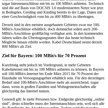
sogar Internetanschlüsse mit bis zu 100 MBit/s anbieten. Technisch
sind die auf Basis von DOCSIS 3.0 modernisierten Netze wie jetzt
in Beilngries, Greding und Kinding bereits in der Lage, Daten mit
einer Geschwindigkeit vom bis zu 400 MBit/s zu übertragen.
Derzeit sind in den meisten ausgebauten Gebieten zwar nur 100-
MBit/s-Anschlüsse erhältlich, doch demnächst sollen auch 200-
MBit/s-Anschlüsse großflächig verfügbar sein. In den kommenden
Jahren sollen die Übertragungsraten über das heute technisch
Mögliche hinaus erhöht werden. Kabel Deutschland nennt derzeit
800 MBit/s als Ziel.
Ziel für Bayern: 100 MBit/s für 70 Prozent
Kurzfristig steht jedoch im Vordergrund, in mehr Gebieten
Kabelinternet mit bis zu 100 MBit/s anbieten zu können. In Bayern
soll 100-MBit/s-Internet bis Ende März 2015 für 70 Prozent der
Haushalte im Versorgungsgebiet erhältlich sein. Für den derzeitigen
Bedarf sind 100-Mbit/s-Anschlüsse mehr als ausreichend, sogar
dann, wenn in großen Familien und Wohngemeinschaften alle
gleichzeitig das Internet nutzen.
Generell gilt: Je mehr Personen bzw. Endgeräte gleichzeitig „online
sind“, desto schneller muss der Internetanschluss sein, weil sich alle
die Bandbreite des Anschlusses teilen. Zudem wird für manche