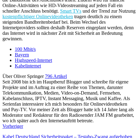
Online-Aktivitäten wie HD-Videostreaming auf jeden Fall ein
schneller Anschluss benötigt.
Smart TVs
und der Trend zur Nutzung
kostenpflichtiger Onlinevideotheken
tragen deutlich zu einem
steigenden Bandbreitenbedarf bei. Beim Wechsel des
Internetproviders sollten deshalb Reserven eingeplant werden, denn
das Internet wird in nächster Zeit mit Sicherheit an Bedeutung
gewinnen.
100 Mbit/s
Bayern
Highspeed-Internet
Kabelinternet
Über Oliver Springer
796 Artikel
Seit 2008 bin ich im Hauptberuf Blogger und schreibe für eigene
Projekte und im Auftrag zu einer Reihe von Themen, darunter
Telekommunikation, Medien, Video-on-Demand, Fernsehen,
Kabelanschluss, IPTV, Instant Messaging, Musik und Kaffee. Als
Serienfan interessiere ich mich besonders für Onlinevideotheken
und Pay-TV. Vor meiner Zeit als Blogger hatte ich 14 Jahre lang als
Moderator und Redakteur für den Radiosender JAM FM gearbeitet,
wo ich später auch den Internetauftritt betreute.
Vorheriger
Kabel Deutschland Sicherheitspaket – Testabo-Zwang aufgehoben