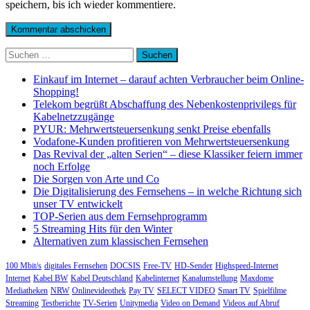
speichern, bis ich wieder kommentiere.
Suchen
nach:
Einkauf im Internet – darauf achten Verbraucher beim Online-
Shopping!
Telekom begrüßt Abschaffung des Nebenkostenprivilegs für
Kabelnetzzugänge
PYUR: Mehrwertsteuersenkung senkt Preise ebenfalls
Vodafone-Kunden profitieren von Mehrwertsteuersenkung
Das Revival der „alten Serien“ – diese Klassiker feiern immer
noch Erfolge
Die Sorgen von Arte und Co
Die Digitalisierung des Fernsehens – in welche Richtung sich
unser TV entwickelt
TOP-Serien aus dem Fernsehprogramm
5 Streaming Hits für den Winter
Alternativen zum klassischen Fernsehen
100 Mbit/s
digitales Fernsehen
DOCSIS
Free-TV
HD-Sender
Highspeed-Internet
Internet
Kabel BW
Kabel Deutschland
Kabelinternet
Kanalumstellung
Maxdome
Mediatheken
NRW
Onlinevideothek
Pay TV
SELECT VIDEO
Smart TV
Spielfilme
Streaming
Testberichte
TV-Serien
Unitymedia
Video on Demand
Videos auf Abruf