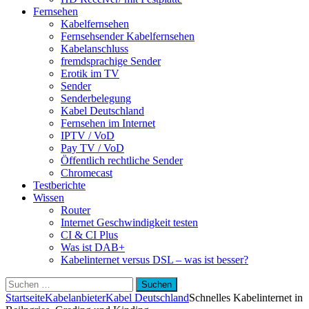
Fernsehen
Kabelfernsehen
Fernsehsender Kabelfernsehen
Kabelanschluss
fremdsprachige Sender
Erotik im TV
Sender
Senderbelegung
Kabel Deutschland
Fernsehen im Internet
IPTV / VoD
Pay TV / VoD
Öffentlich rechtliche Sender
Chromecast
Testberichte
Wissen
Router
Internet Geschwindigkeit testen
CI & CI Plus
Was ist DAB+
Kabelinternet versus DSL – was ist besser?
Suchen
nach:
Startseite
Kabelanbieter
Kabel Deutschland
Schnelles Kabelinternet in