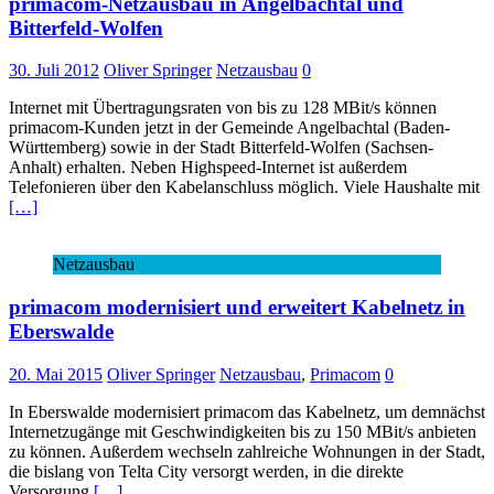
primacom-Netzausbau in Angelbachtal und
Bitterfeld-Wolfen
30. Juli 2012
Oliver Springer
Netzausbau
0
Internet mit Übertragungsraten von bis zu 128 MBit/s können
primacom-Kunden jetzt in der Gemeinde Angelbachtal (Baden-
Württemberg) sowie in der Stadt Bitterfeld-Wolfen (Sachsen-
Anhalt) erhalten. Neben Highspeed-Internet ist außerdem
Telefonieren über den Kabelanschluss möglich. Viele Haushalte mit
[…]
Netzausbau
primacom modernisiert und erweitert Kabelnetz in
Eberswalde
20. Mai 2015
Oliver Springer
Netzausbau
,
Primacom
0
In Eberswalde modernisiert primacom das Kabelnetz, um demnächst
Internetzugänge mit Geschwindigkeiten bis zu 150 MBit/s anbieten
zu können. Außerdem wechseln zahlreiche Wohnungen in der Stadt,
die bislang von Telta City versorgt werden, in die direkte
Versorgung
[…]