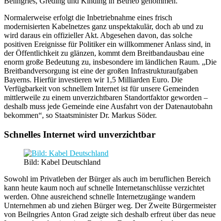
Beilngries, Greding und Kinding in Betrieb genommen.
Normalerweise erfolgt die Inbetriebnahme eines frisch
modernisierten Kabelnetzes ganz unspektakulär, doch ab und zu
wird daraus ein offizieller Akt. Abgesehen davon, das solche
positiven Ereignisse für Politiker ein willkommener Anlass sind, in
der Öffentlichkeit zu glänzen, kommt dem Breitbandausbau eine
enorm große Bedeutung zu, insbesondere im ländlichen Raum. „Die
Breitbandversorgung ist eine der großen Infrastrukturaufgaben
Bayerns. Hierfür investieren wir 1,5 Milliarden Euro. Die
Verfügbarkeit von schnellem Internet ist für unsere Gemeinden
mittlerweile zu einem unverzichtbaren Standortfaktor geworden –
deshalb muss jede Gemeinde eine Ausfahrt von der Datenautobahn
bekommen“, so Staatsminister Dr. Markus Söder.
Schnelles Internet wird unverzichtbar
Bild: Kabel Deutschland
Sowohl im Privatleben der Bürger als auch im beruflichen Bereich
kann heute kaum noch auf schnelle Internetanschlüsse verzichtet
werden. Ohne ausreichend schnelle Internetzugänge wandern
Unternehmen ab und ziehen Bürger weg. Der Zweite Bürgermeister
von Beilngries Anton Grad zeigte sich deshalb erfreut über das neue