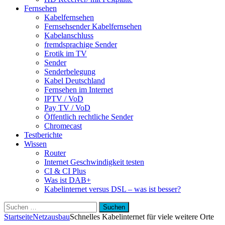
Fernsehen
Kabelfernsehen
Fernsehsender Kabelfernsehen
Kabelanschluss
fremdsprachige Sender
Erotik im TV
Sender
Senderbelegung
Kabel Deutschland
Fernsehen im Internet
IPTV / VoD
Pay TV / VoD
Öffentlich rechtliche Sender
Chromecast
Testberichte
Wissen
Router
Internet Geschwindigkeit testen
CI & CI Plus
Was ist DAB+
Kabelinternet versus DSL – was ist besser?
Suchen
nach:
Startseite
Netzausbau
Schnelles Kabelinternet für viele weitere Orte