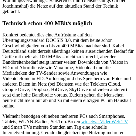
Wohnungsverwaltungs- Bauservice- und Dienstleistungs GmbH
Joachimsthal) die Netze auf den aktuellen Stand der Technik
gebracht.
Technisch schon 400 MBit/s möglich
Konkret bedeutet dies eine Aufrüstung auf den
Übertragungsstandard DOCSIS 3.0, mit dem heute schon
Geschwindigkeiten von bis zu 400 MBit/s machbar sind. Kabel
Deutschland sieht derzeit allerdings keinen ausreichenden Bedarf für
Tarife mit mehr als 100 MBit/s – nicht zu Unrecht, aber der
Bandbreitenbedarf steigt immer weiter. Downloads von Videos in
HD und Abrufdienste wie Maxdome, Videoload und die
Mediatheken der TV-Sender sowie Anwendungen wie
Videotelefonie in HD-Auflösung und das Speichern von Fotos und
anderen Daten im Netz (bei Diensten wie der Telekom Cloud,
Google Drive, Dropbox, HiDrive, SkyDrive und vielen anderen)
setzt eine hohe Bandbreite voraus. Zudem gehen die Menschen
heute nicht mehr nur ab und zu mit einem einzigen PC im Haushalt
online.
Vielmehr benötigen oft neben mehreren PCs auch Smartphones,
Tablets, WLAN-Radios, Set-Top-Boxen
wie etwa VideoWeb TV
und Smart TVs mehrere Stunden am Tag eine schnelle
Internetverbindung. Gerade die gleichzeitige Nutzung mehrerer