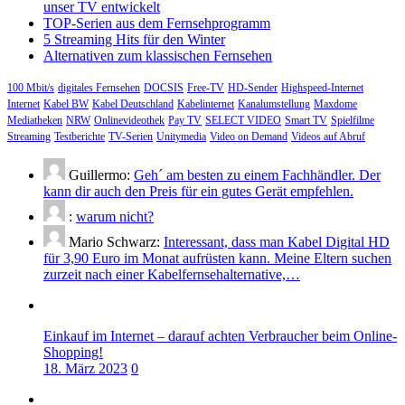
unser TV entwickelt
TOP-Serien aus dem Fernsehprogramm
5 Streaming Hits für den Winter
Alternativen zum klassischen Fernsehen
100 Mbit/s
digitales Fernsehen
DOCSIS
Free-TV
HD-Sender
Highspeed-Internet
Internet
Kabel BW
Kabel Deutschland
Kabelinternet
Kanalumstellung
Maxdome
Mediatheken
NRW
Onlinevideothek
Pay TV
SELECT VIDEO
Smart TV
Spielfilme
Streaming
Testberichte
TV-Serien
Unitymedia
Video on Demand
Videos auf Abruf
Guillermo:
Geh´ am besten zu einem Fachhändler. Der
kann dir auch den Preis für ein gutes Gerät empfehlen.
:
warum nicht?
Mario Schwarz:
Interessant, dass man Kabel Digital HD
für 3,90 Euro im Monat aufrüsten kann. Meine Eltern suchen
zurzeit nach einer Kabelfernsehalternative,…
Einkauf im Internet – darauf achten Verbraucher beim Online-
Shopping!
18. März 2023
0