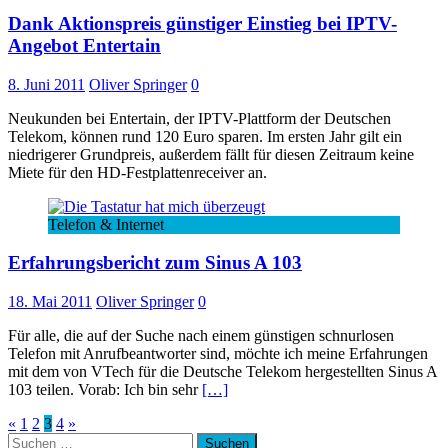
Dank Aktionspreis günstiger Einstieg bei IPTV-
Angebot Entertain
8. Juni 2011
Oliver Springer
0
Neukunden bei Entertain, der IPTV-Plattform der Deutschen
Telekom, können rund 120 Euro sparen. Im ersten Jahr gilt ein
niedrigerer Grundpreis, außerdem fällt für diesen Zeitraum keine
Miete für den HD-Festplattenreceiver an.
Telefon & Internet
Erfahrungsbericht zum Sinus A 103
18. Mai 2011
Oliver Springer
0
Für alle, die auf der Suche nach einem günstigen schnurlosen
Telefon mit Anrufbeantworter sind, möchte ich meine Erfahrungen
mit dem von VTech für die Deutsche Telekom hergestellten Sinus A
103 teilen. Vorab: Ich bin sehr
[…]
Seitennummerierung
«
1
2
3
4
»
Suchen