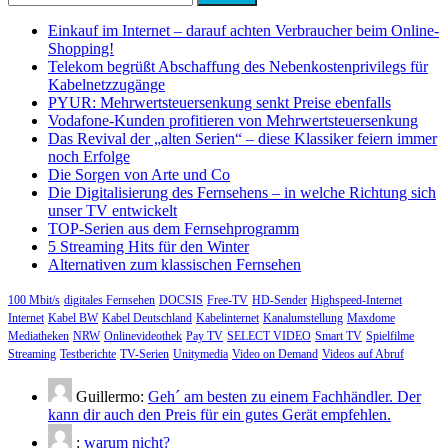
der
nach:
Beiträge
Einkauf im Internet – darauf achten Verbraucher beim Online-
Shopping!
Telekom begrüßt Abschaffung des Nebenkostenprivilegs für
Kabelnetzzugänge
PYUR: Mehrwertsteuersenkung senkt Preise ebenfalls
Vodafone-Kunden profitieren von Mehrwertsteuersenkung
Das Revival der „alten Serien“ – diese Klassiker feiern immer
noch Erfolge
Die Sorgen von Arte und Co
Die Digitalisierung des Fernsehens – in welche Richtung sich
unser TV entwickelt
TOP-Serien aus dem Fernsehprogramm
5 Streaming Hits für den Winter
Alternativen zum klassischen Fernsehen
100 Mbit/s
digitales Fernsehen
DOCSIS
Free-TV
HD-Sender
Highspeed-Internet
Internet
Kabel BW
Kabel Deutschland
Kabelinternet
Kanalumstellung
Maxdome
Mediatheken
NRW
Onlinevideothek
Pay TV
SELECT VIDEO
Smart TV
Spielfilme
Streaming
Testberichte
TV-Serien
Unitymedia
Video on Demand
Videos auf Abruf
Guillermo:
Geh´ am besten zu einem Fachhändler. Der
kann dir auch den Preis für ein gutes Gerät empfehlen.
:
warum nicht?