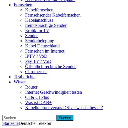
Fernsehen
Kabelfernsehen
Fernsehsender Kabelfernsehen
Kabelanschluss
fremdsprachige Sender
Erotik im TV
Sender
Senderbelegung
Kabel Deutschland
Fernsehen im Internet
IPTV / VoD
Pay TV / VoD
Öffentlich rechtliche Sender
Chromecast
Testberichte
Wissen
Router
Internet Geschwindigkeit testen
CI & CI Plus
Was ist DAB+
Kabelinternet versus DSL – was ist besser?
Suchen
nach:
Startseite
Deutsche Telekom