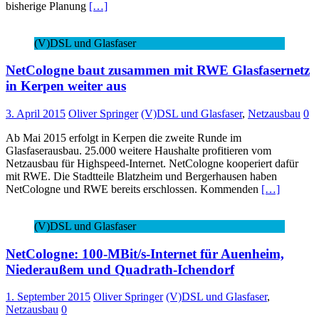
bisherige Planung
[…]
(V)DSL und Glasfaser
NetCologne baut zusammen mit RWE Glasfasernetz
in Kerpen weiter aus
3. April 2015
Oliver Springer
(V)DSL und Glasfaser
,
Netzausbau
0
Ab Mai 2015 erfolgt in Kerpen die zweite Runde im
Glasfaserausbau. 25.000 weitere Haushalte profitieren vom
Netzausbau für Highspeed-Internet. NetCologne kooperiert dafür
mit RWE. Die Stadtteile Blatzheim und Bergerhausen haben
NetCologne und RWE bereits erschlossen. Kommenden
[…]
(V)DSL und Glasfaser
NetCologne: 100-MBit/s-Internet für Auenheim,
Niederaußem und Quadrath-Ichendorf
1. September 2015
Oliver Springer
(V)DSL und Glasfaser
,
Netzausbau
0