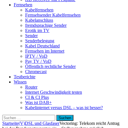
Fernsehen
Kabelfernsehen
Fernsehsender Kabelfernsehen
Kabelanschluss
fremdsprachige Sender
Erotik im TV
Sender
Senderbelegung
Kabel Deutschland
Fernsehen im Internet
IPTV / VoD
Pay TV / VoD
Öffentlich rechtliche Sender
Chromecast
Testberichte
Wissen
Router
Internet Geschwindigkeit testen
CI & CI Plus
Was ist DAB+
Kabelinternet versus DSL – was ist besser?
Suchen
nach:
Startseite
(V)DSL und Glasfaser
Vectoring: Telekom reicht Antrag