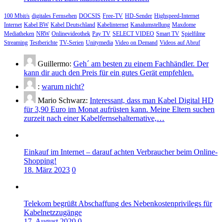
100 Mbit/s
digitales Fernsehen
DOCSIS
Free-TV
HD-Sender
Highspeed-Internet
Internet
Kabel BW
Kabel Deutschland
Kabelinternet
Kanalumstellung
Maxdome
Mediatheken
NRW
Onlinevideothek
Pay TV
SELECT VIDEO
Smart TV
Spielfilme
Streaming
Testberichte
TV-Serien
Unitymedia
Video on Demand
Videos auf Abruf
Guillermo:
Geh´ am besten zu einem Fachhändler. Der
kann dir auch den Preis für ein gutes Gerät empfehlen.
:
warum nicht?
Mario Schwarz:
Interessant, dass man Kabel Digital HD
für 3,90 Euro im Monat aufrüsten kann. Meine Eltern suchen
zurzeit nach einer Kabelfernsehalternative,…
Einkauf im Internet – darauf achten Verbraucher beim Online-
Shopping!
18. März 2023
0
Telekom begrüßt Abschaffung des Nebenkostenprivilegs für
Kabelnetzzugänge
17. August 2020
0