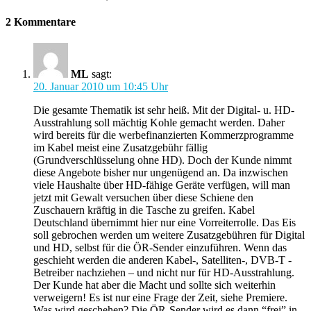
2 Kommentare
ML
sagt:
20. Januar 2010 um 10:45 Uhr
Die gesamte Thematik ist sehr heiß. Mit der Digital- u. HD-
Ausstrahlung soll mächtig Kohle gemacht werden. Daher
wird bereits für die werbefinanzierten Kommerzprogramme
im Kabel meist eine Zusatzgebühr fällig
(Grundverschlüsselung ohne HD). Doch der Kunde nimmt
diese Angebote bisher nur ungenügend an. Da inzwischen
viele Haushalte über HD-fähige Geräte verfügen, will man
jetzt mit Gewalt versuchen über diese Schiene den
Zuschauern kräftig in die Tasche zu greifen. Kabel
Deutschland übernimmt hier nur eine Vorreiterrolle. Das Eis
soll gebrochen werden um weitere Zusatzgebühren für Digital
und HD, selbst für die ÖR-Sender einzuführen. Wenn das
geschieht werden die anderen Kabel-, Satelliten-, DVB-T -
Betreiber nachziehen – und nicht nur für HD-Ausstrahlung.
Der Kunde hat aber die Macht und sollte sich weiterhin
verweigern! Es ist nur eine Frage der Zeit, siehe Premiere.
Was wird geschehen? Die ÖR-Sender wird es dann “frei” in