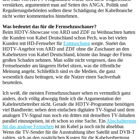
verstärken, argumentiert man auf Seiten des ANGA. Politik und
Regulierungsbehörden sollten diese Schädigung der Kabelbranche
nicht weiter kommentarlos hinnehmen.
Was bedeutet das für die Fernsehzuschauer?
Beim HDTV-Showcase von ARD und ZDF zu Weihnachten hatten
die Kunden von Kabel Deutschland schon Pech, was bei vielen
Kunden mit HD-Fernseher für
Enttäuschung
sorgte. Startet das
HDTV-Angebot von ARD und ZDF ohne die Zuschauer an den
Kabelnetzen von Kabel Deutschland, könnte das Image der Firma
großen Schaden nehmen. Man sollte nicht vergessen, dass die
Fernsehsender am längeren Hebel sitzen, was die öffentliche
Meinung angeht. Schließlich sind es die Medien, die ganz
wesentlich dazu beitragen, wie die Nutzer einen Sachverhalt
beurteilen.
Ich weiß, die meisten Fernsehzuschauer sehen es vermutlich ganz
anders, doch völlig abwegig finde ich die Argumentation der
Kabelnetzbetreiber nicht. Gerade die HDTV-Programme benötigen
viel Bandbreite; neben dem einfachen digitalen TV-Signal und dem
analogen TV-Signal nun noch ein drittes mit denselben TV-Inhalten
parallel einzuspeisen, ist eh schon so eine Sache. Ein
Abschalttermin
für das analoge Fernsehen
ist im Kabel ja noch nicht absehbar.
Wenn die TV-Sender für die Ausstrahlung über Satellit und DVB-T
zahlen, sich an den zusätzlichen Kosten für die Kabelverbreitung