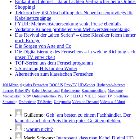
Einkauf im Internet – darauf achten Verbraucher beim Online-
Shopping!
Telekom begrüßt Abschaffung des Nebenkostenprivilegs für
Kabelnetzzugänge
PYUR: Mehrwertsteuersenkung senkt Preise ebenfalls
Vodafone-Kunden profitieren von Mehrwertsteuersenkung
Das Revival der „alten Serien“ – diese Klassiker feiern immer
noch Erfolge
Die Sorgen von Arte und Co
Die Digitalisierung des Fernsehens – in welche Richtung sich
unser TV entwickelt
TOP-Serien aus dem Fernsehprogramm
5 Streaming Hits für den Winter
Alternativen zum klassischen Fernsehen
100 Mbit/s
digitales Fernsehen
DOCSIS
Free-TV
HD-Sender
Highspeed-Internet
Internet
Kabel BW
Kabel Deutschland
Kabelinternet
Kanalumstellung
Maxdome
Mediatheken
NRW
Onlinevideothek
Pay TV
SELECT VIDEO
Smart TV
Spielfilme
Streaming
Testberichte
TV-Serien
Unitymedia
Video on Demand
Videos auf Abruf
Guillermo:
Geh´ am besten zu einem Fachhändler. Der
kann dir auch den Preis für ein gutes Gerät empfehlen.
:
warum nicht?
Mario Schwarz:
Interessant, dass man Kabel Digital HD