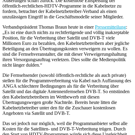
Äußerungen scharf zurück. Die kostenlose Einspeisung der
öffentlich-rechtlichen-HDTV-Programme in die Kabelnetze zu
fordern, betrachtet der Kabelnetzbetreiber-Verband als einen
unzulässigen Eingriff in die Geschäftsmodelle seiner Mitglieder.
Verbandspräsident Thomas Braun heute in einer
Pressemitteilung
:
„Es ist eine durch nichts zu rechtfertigende und völlig inakzeptable
Position, für die Verbreitung über Satellit und DVB-T viele
Millionen Euro zu bezahlen, den Kabelnetzbetreibern aber jegliche
Beteiligung an den Übertragungs­kosten verweigern zu wollen. Es
sind die Fernsehveranstalter, die mit dieser Verweigerungs­hal­tung
ihren Versorgungsauftrag verletzen. Dies sollte die Medienpolitik
nicht länger dulden.“
Die Fernsehsender (sowohl öffentlich-rechtliche als auch private)
stellen für die Programmverbreitung via Kabel nach Auffassung des
ANGA schlechtere Bedingungen als für die Verbreitung über
Satellit und das digitale Antennenfernsehen DVB-T. So entstünden
den Kabelnetzbetreibern im Wettbewerb mit diesen
Übertragungswegen große Nachteile. Bereits heute litten die
Kabelnetzbetreiber unter den für die Zuschauer kostenlosen
Angeboten via Satellit und DVB-T.
Das sei jedoch nur möglich, weil die Programmanbieter selbst alle
Kosten für die Satelliten- und DVB-T-Verbreitung trügen. Durch
den Start von HDTV-Programmen würde sich diese Ungleichheit