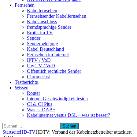
Fernsehen
Kabelfernsehen
Fernsehsender Kabelfernsehen
Kabelanschluss
fremdsprachige Sender
Erotik im TV
Sender
Senderbelegung
Kabel Deutschland
Fernsehen im Internet
IPTV / VoD
Pay TV / VoD
Öffentlich rechtliche Sender
Chromecast
Testberichte
Wissen
Router
Internet Geschwindigkeit testen
CI & CI Plus
Was ist DAB+
Kabelinternet versus DSL – was ist besser?
Suchen
nach:
Startseite
HD-TV
HDTV: Verband der Kabelnetzbetreiber attackiert