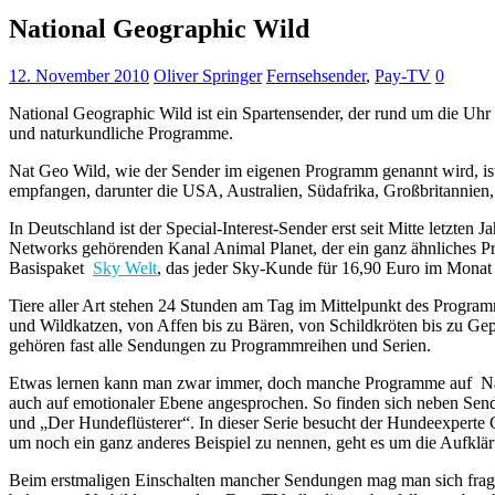
National Geographic Wild
12. November 2010
Oliver Springer
Fernsehsender
,
Pay-TV
0
National Geographic Wild ist ein Spartensender, der rund um die Uhr
und naturkundliche Programme.
Nat Geo Wild, wie der Sender im eigenen Programm genannt wird, is
empfangen, darunter die USA, Australien, Südafrika, Großbritannie
In Deutschland ist der Special-Interest-Sender erst seit Mitte letzten
Networks gehörenden Kanal Animal Planet, der ein ganz ähnliches Pr
Basispaket
Sky Welt
, das jeder Sky-Kunde für 16,90 Euro im Monat
Tiere aller Art stehen 24 Stunden am Tag im Mittelpunkt des Progra
und Wildkatzen, von Affen bis zu Bären, von Schildkröten bis zu Gep
gehören fast alle Sendungen zu Programmreihen und Serien.
Etwas lernen kann man zwar immer, doch manche Programme auf Nati
auch auf emotionaler Ebene angesprochen. So finden sich neben S
und „Der Hundeflüsterer“. In dieser Serie besucht der Hundeexperte
um noch ein ganz anderes Beispiel zu nennen, geht es um die Aufklär
Beim erstmaligen Einschalten mancher Sendungen mag man sich fragen,