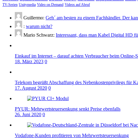
TV-Serien
Unitymedia
Video on Demand
Videos auf Abruf
Guillermo:
Geh´ am besten zu einem Fachhändler. Der kann
:
warum nicht?
Mario Schwarz:
Interessant, dass man Kabel Digital HD f
Einkauf im Internet – darauf achten Verbraucher beim Online-
18. März 2023
0
Telekom begrüßt Abschaffung des Nebenkostenprivilegs für K
17. August 2020
0
PYUR: Mehrwertsteuersenkung senkt Preise ebenfalls
26. Juni 2020
0
Vodafone-Kunden profitieren von Mehrwertsteuersenkung