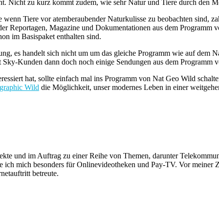
ht. Nicht zu kurz kommt zudem, wie sehr Natur und Tiere durch den M
e wenn Tiere vor atemberaubender Naturkulisse zu beobachten sind, za
ge der Reportagen, Magazine und Dokumentationen aus dem Programm vo
on im Basispaket enthalten sind.
ng, es handelt sich nicht um um das gleiche Programm wie auf dem N
t Sky-Kunden dann doch noch einige Sendungen aus dem Programm von 
teressiert hat, sollte einfach mal ins Programm von Nat Geo Wild schalt
graphic Wild
die Möglichkeit, unser modernes Leben in einer weitgehend
rojekte und im Auftrag zu einer Reihe von Themen, darunter Telekomm
re ich mich besonders für Onlinevideotheken und Pay-TV. Vor meiner Ze
tauftritt betreute.