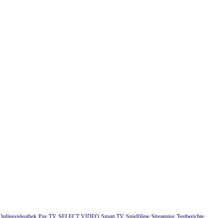
Onlinevideothek
Pay TV
SELECT VIDEO
Smart TV
Spielfilme
Streaming
Testberichte