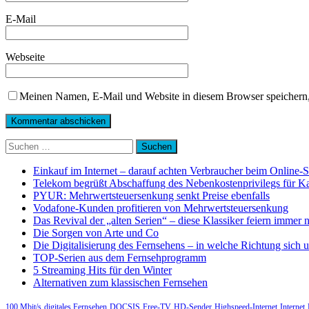
E-Mail
Webseite
Meinen Namen, E-Mail und Website in diesem Browser speichern,
Suchen
nach:
Einkauf im Internet – darauf achten Verbraucher beim Online-
Telekom begrüßt Abschaffung des Nebenkostenprivilegs für K
PYUR: Mehrwertsteuersenkung senkt Preise ebenfalls
Vodafone-Kunden profitieren von Mehrwertsteuersenkung
Das Revival der „alten Serien“ – diese Klassiker feiern immer 
Die Sorgen von Arte und Co
Die Digitalisierung des Fernsehens – in welche Richtung sich 
TOP-Serien aus dem Fernsehprogramm
5 Streaming Hits für den Winter
Alternativen zum klassischen Fernsehen
100 Mbit/s
digitales Fernsehen
DOCSIS
Free-TV
HD-Sender
Highspeed-Internet
Internet