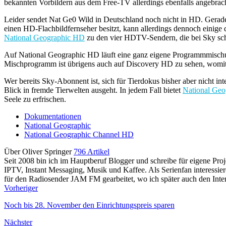
bekannten Vorbildern aus dem Free-TV allerdings ebenfalls angebrac
Leider sendet Nat Ge0 Wild in Deutschland noch nicht in HD. Gerad
einen HD-Flachbildfernseher besitzt, kann allerdings dennoch eini
National Geographic HD
zu den vier HDTV-Sendern, die bei Sky sch
Auf National Geographic HD läuft eine ganz eigene Programmmischu
Mischprogramm ist übrigens auch auf Discovery HD zu sehen, womi
Wer bereits Sky-Abonnent ist, sich für Tierdokus bisher aber nicht in
Blick in fremde Tierwelten ausgeht. In jedem Fall bietet
National Geo
Seele zu erfrischen.
Dokumentationen
National Geographic
National Geographic Channel HD
Über Oliver Springer
796 Artikel
Seit 2008 bin ich im Hauptberuf Blogger und schreibe für eigene P
IPTV, Instant Messaging, Musik und Kaffee. Als Serienfan interessie
für den Radiosender JAM FM gearbeitet, wo ich später auch den Interne
Vorheriger
Noch bis 28. November den Einrichtungspreis sparen
Nächster