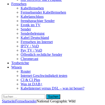
Fernsehen
Kabelfernsehen
Fernsehsender Kabelfernsehen
Kabelanschluss
fremdsprachige Sender
Erotik im TV
Sender
Senderbelegung
Kabel Deutschland
Fernsehen im Internet
IPTV / VoD
Pay TV / VoD
Öffentlich rechtliche Sender
Chromecast
Testberichte
Wissen
Router
Internet Geschwindigkeit testen
CI & CI Plus
Was ist DAB+
Kabelinternet versus DSL – was ist besser?
Suchen
nach:
Startseite
Fernsehsender
National Geographic Wild