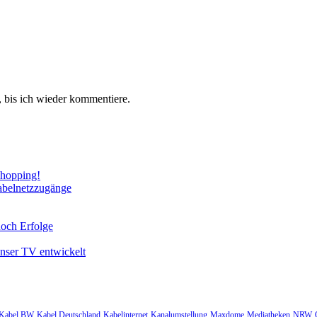
 bis ich wieder kommentiere.
Shopping!
abelnetzzugänge
noch Erfolge
unser TV entwickelt
Kabel BW
Kabel Deutschland
Kabelinternet
Kanalumstellung
Maxdome
Mediatheken
NRW