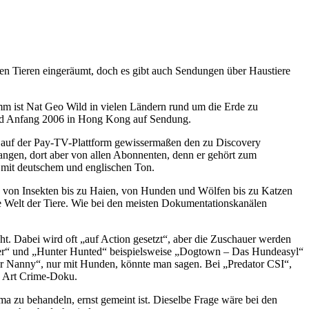
den Tieren eingeräumt, doch es gibt auch Sendungen über Haustiere
m ist Nat Geo Wild in vielen Ländern rund um die Erde zu
Wild Anfang 2006 in Hong Kong auf Sendung.
 auf der Pay-TV-Plattform gewissermaßen den zu Discovery
angen, dort aber von allen Abonnenten, denn er gehört zum
 mit deutschem und englischen Ton.
, von Insekten bis zu Haien, von Hunden und Wölfen bis zu Katzen
ie Welt der Tiere. Wie bei den meisten Dokumentationskanälen
 Dabei wird oft „auf Action gesetzt“, aber die Zuschauer werden
er“ und „Hunter Hunted“ beispielsweise „Dogtown – Das Hundeasyl“
per Nanny“, nur mit Hunden, könnte man sagen. Bei „Predator CSI“,
ne Art Crime-Doku.
a zu behandeln, ernst gemeint ist. Dieselbe Frage wäre bei den