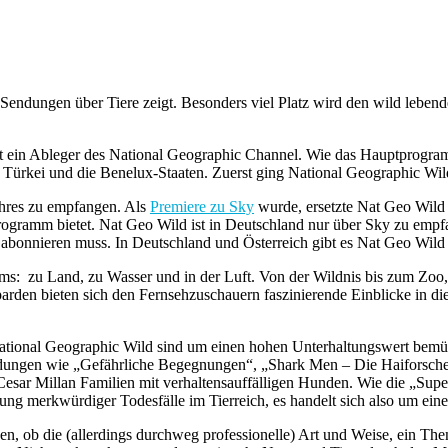
 Sendungen über Tiere zeigt. Besonders viel Platz wird den wild leben
t ein Ableger des National Geographic Channel. Wie das Hauptprogram
n, Türkei und die Benelux-Staaten. Zuerst ging National Geographic 
 Jahres zu empfangen. Als
Premiere zu Sky
wurde, ersetzte Nat Geo Wild
ogramm bietet. Nat Geo Wild ist in Deutschland nur über Sky zu empf
 abonnieren muss. In Deutschland und Österreich gibt es Nat Geo Wild
mms: zu Land, zu Wasser und in der Luft. Von der Wildnis bis zum Zoo
arden bieten sich den Fernsehzuschauern faszinierende Einblicke in d
onal Geographic Wild sind um einen hohen Unterhaltungswert bemüht.
endungen wie „Gefährliche Begegnungen“, „Shark Men – Die Haiforsch
 Cesar Millan Familien mit verhaltensauffälligen Hunden. Wie die „Su
ung merkwürdiger Todesfälle im Tierreich, es handelt sich also um ei
 ob die (allerdings durchweg professionelle) Art und Weise, ein Them