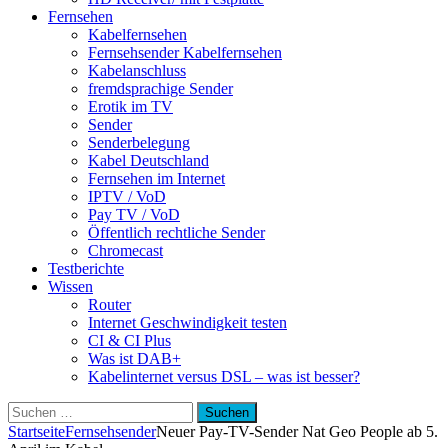
Fernsehen
Kabelfernsehen
Fernsehsender Kabelfernsehen
Kabelanschluss
fremdsprachige Sender
Erotik im TV
Sender
Senderbelegung
Kabel Deutschland
Fernsehen im Internet
IPTV / VoD
Pay TV / VoD
Öffentlich rechtliche Sender
Chromecast
Testberichte
Wissen
Router
Internet Geschwindigkeit testen
CI & CI Plus
Was ist DAB+
Kabelinternet versus DSL – was ist besser?
Suchen
nach:
Startseite
Fernsehsender
Neuer Pay-TV-Sender Nat Geo People ab 5.