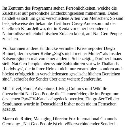
Im Zentrum des Programms stehen Persönlichkeiten, welche die
Zuschauer auf persönliche Entdeckungsreisen mitnehmen. Dabei
handelt es sich um ganz verschiedene Arten von Menschen: So sind
beispielsweise der bekannte Tierfilmer Casey Anderson und der
Chefkoch Kiran Jethwa, der in Kenia vor einer besonderen
Naturkulisse mit einheimischen Zutaten kocht, auf Nat Geo People
zu sehen.
Vollkommen andere Eindrücke vermittelt Krisenreporter Diego
Buñuel, der in seiner Reihe „Sag’s nicht meiner Mutter“ als Insider
Krisenregionen mal von einer anderen Seite zeigt. „Darüber hinaus
stellt Nat Geo People interessante Subkulturen vor wie Thailands
‚Ladyboys‘, die in ihrer Heimat nicht nur emanzipiert, sondern auch
höchst erfolgreich in verschiedensten gesellschaftlichen Bereichen
sind“, schreibt der Sender über eine weitere Sendereihe.
Mit Travel, Food, Adventure, Living Cultures und Wildlife
überschreibt Nat Geo People die Themenfelder, die im Programm
des neuen Pay-TV-Kanals abgedeckt werden. Ein großer Teil der
Sendungen wurde in Deutschland bisher noch nie im Fernsehen
gezeigt.
Marco de Ruiter, Managing Director Fox International Channels
Germany: „Nat Geo People ist ein völkerverbindender Sender in