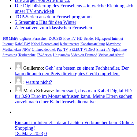
Die Sorgen von Arte und Co
Die Digitalisierung des Fernsehens – in welche Richtung sich
unser TV entwickelt
TOP-Serien aus dem Fernsehprogramm
5 Streaming Hits für den Winter
Alternativen zum klassischen Fernsehen
100 Mbit/s
digitales Fernsehen
DOCSIS
Free-TV
HD-Sender
Highspeed-Internet
Internet
Kabel BW
Kabel Deutschland
Kabelinternet
Kanalumstellung
Maxdome
Mediatheken
NRW
Onlinevideothek
Pay TV
SELECT VIDEO
Smart TV
Spielfilme
Streaming
Testberichte
TV-Serien
Unitymedia
Video on Demand
Videos auf Abruf
Guillermo:
Geh´ am besten zu einem Fachhändler. Der
kann dir auch den Preis für ein gutes Gerät empfehlen.
:
warum nicht?
Mario Schwarz:
Interessant, dass man Kabel Digital HD
für 3,90 Euro im Monat aufrüsten kann. Meine Eltern suchen
zurzeit nach einer Kabelfernsehalternative,…
Einkauf im Internet – darauf achten Verbraucher beim Online-
Shopping!
18. März 2023
0