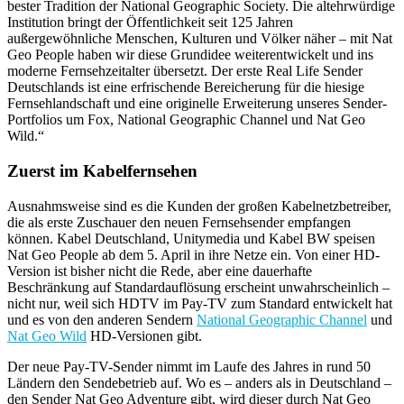
bester Tradition der National Geographic Society. Die altehrwürdige
Institution bringt der Öffentlichkeit seit 125 Jahren
außergewöhnliche Menschen, Kulturen und Völker näher – mit Nat
Geo People haben wir diese Grundidee weiterentwickelt und ins
moderne Fernsehzeitalter übersetzt. Der erste Real Life Sender
Deutschlands ist eine erfrischende Bereicherung für die hiesige
Fernsehlandschaft und eine originelle Erweiterung unseres Sender-
Portfolios um Fox, National Geographic Channel und Nat Geo
Wild.“
Zuerst im Kabelfernsehen
Ausnahmsweise sind es die Kunden der großen Kabelnetzbetreiber,
die als erste Zuschauer den neuen Fernsehsender empfangen
können. Kabel Deutschland, Unitymedia und Kabel BW speisen
Nat Geo People ab dem 5. April in ihre Netze ein. Von einer HD-
Version ist bisher nicht die Rede, aber eine dauerhafte
Beschränkung auf Standardauflösung erscheint unwahrscheinlich –
nicht nur, weil sich HDTV im Pay-TV zum Standard entwickelt hat
und es von den anderen Sendern
National Geographic Channel
und
Nat Geo Wild
HD-Versionen gibt.
Der neue Pay-TV-Sender nimmt im Laufe des Jahres in rund 50
Ländern den Sendebetrieb auf. Wo es – anders als in Deutschland –
den Sender Nat Geo Adventure gibt, wird dieser durch Nat Geo