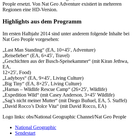
People ersetzt. Von Nat Geo Adventure existiert in mehreren
Regionen eine HD-Version.
Highlights aus dem Programm
Im ersten Halbjahr 2014 sind unter anderem folgende Inhalte bei
Nat Geo People vorgesehen:
„Last Man Standing“ (EA, 10×45′, Adventure)
„Reisefieber“ (EA, 6×45′, Travel)
„Geschichten aus der Busch-Speisekammer“ (mit Kiran Jethwa,
EA,
12×25′, Food)
„Ladyboys“ (EA, 9×45′, Living Culture)
„Big Tiny“ (EA, 8×25′, Living Culture)
„Harnas – Wildlife Rescue Camp“ (26×25′, Wildlife)
„Expedition Wild“ (mit Casey Anderson, 3×45′ Wildlife)
„Sag’s nicht meiner Mutter“ (mit Diego Buñuel, EA, 5. Staffel)
„David Rocco’s Dolce Vita“ (mit David Rocco, EA)
Logo links: obs/National Geographic Channel/Nat Geo People
National Geographic
Sendestart