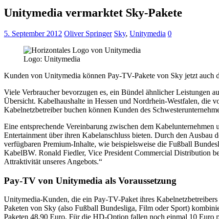
Unitymedia vermarktet Sky-Pakete
5. September 2012
Oliver Springer
Sky
,
Unitymedia
0
Logo: Unitymedia
Kunden von Unitymedia können Pay-TV-Pakete von Sky jetzt auch dire
Viele Verbraucher bevorzugen es, ein Bündel ähnlicher Leistungen au
Übersicht. Kabelhaushalte in Hessen und Nordrhein-Westfalen, die v
Kabelnetzbetreiber buchen können Kunden des Schwesterunternehm
Eine entsprechende Vereinbarung zwischen dem Kabelunternehmen un
Entertainment über ihren Kabelanschluss bieten. Durch den Ausbau d
verfügbaren Premium-Inhalte, wie beispielsweise die Fußball Bundes
KabelBW. Ronald Fiedler, Vice President Commercial Distribution bei 
Attraktivität unseres Angebots.“
Pay-TV von Unitymedia als Voraussetzung
Unitymedia-Kunden, die ein Pay-TV-Paket ihres Kabelnetzbetreibe
Paketen von Sky (also Fußball Bundesliga, Film oder Sport) kombini
Paketen 48,90 Euro. Für die HD-Option fallen noch einmal 10 Euro 