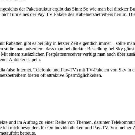
ngesichts der Paketstruktur ergibt das Sinn: So wie man bei direkter B
nicht um eines der Pay-TV-Pakete des Kabelnetzbetreibers herum. Die
t Rabatten gibt es bei Sky in letzter Zeit eigentlich immer – sollte ma
en sollte man außerdem, dass man bei direkter Bestellung bei Sky güns
 Mit einem zusätzlichen Festplattenreceiver verfügt man auch über zusä
ner Anbieter stapeln.
dia (also Internet, Telefonie und Pay-TV) mit TV-Paketen von Sky in 
tzbetreibern bieten oft attraktive Sparmöglichkeiten.
rojekte und im Auftrag zu einer Reihe von Themen, darunter Telekomm
re ich mich besonders für Onlinevideotheken und Pay-TV. Vor meiner Ze
tauftritt betreute.