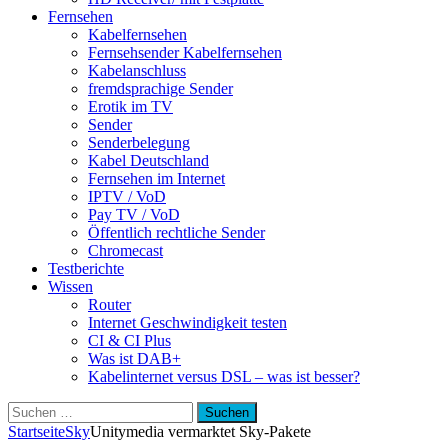
Fernsehen
Kabelfernsehen
Fernsehsender Kabelfernsehen
Kabelanschluss
fremdsprachige Sender
Erotik im TV
Sender
Senderbelegung
Kabel Deutschland
Fernsehen im Internet
IPTV / VoD
Pay TV / VoD
Öffentlich rechtliche Sender
Chromecast
Testberichte
Wissen
Router
Internet Geschwindigkeit testen
CI & CI Plus
Was ist DAB+
Kabelinternet versus DSL – was ist besser?
Suchen
nach:
Startseite
Sky
Unitymedia vermarktet Sky-Pakete