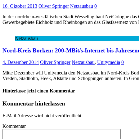
16. Oktober 2013
Oliver Springer
Netzausbau
0
In der nordrhein-westfälischen Stadt Wesseling baut NetCologne das G
Gewerbegebiete Eichholz und Rheinbogen an das Glasfasernetz vo
Netzausbau
Nord-Kreis Borken: 200-MBit/s-Internet bis Jahresen
4. Dezember 2014
Oliver Springer
Netzausbau
,
Unitymedia
0
Mitte Dezember will Unitymedia den Netzausbau im Nord-Kreis Borke
Vreden, Stadtlohn, Heek, Alstätte und Schöppingen anbieten. In Gro
Hinterlasse jetzt einen Kommentar
Kommentar hinterlassen
E-Mail Adresse wird nicht veröffentlicht.
Kommentar