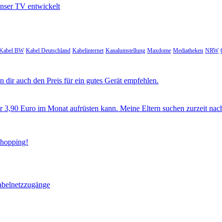
unser TV entwickelt
Kabel BW
Kabel Deutschland
Kabelinternet
Kanalumstellung
Maxdome
Mediatheken
NRW
 dir auch den Preis für ein gutes Gerät empfehlen.
ür 3,90 Euro im Monat aufrüsten kann. Meine Eltern suchen zurzeit nac
Shopping!
abelnetzzugänge