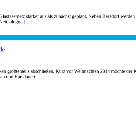
lasfasernetz stärker aus als zunächst geplant. Neben Berzdorf werden n
n NetCologne
[…]
de
n größtenteils abschließen. Kurz vor Weihnachten 2014 möchte der Ka
nau und Epe dauert
[…]