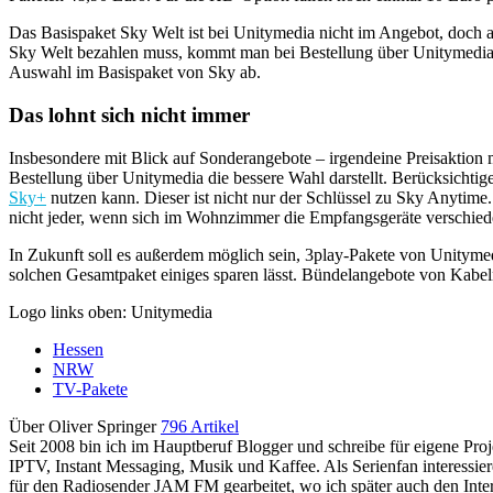
Das Basispaket Sky Welt ist bei Unitymedia nicht im Angebot, doch a
Sky Welt bezahlen muss, kommt man bei Bestellung über Unitymedia 
Auswahl im Basispaket von Sky ab.
Das lohnt sich nicht immer
Insbesondere mit Blick auf Sonderangebote – irgendeine Preisaktion mi
Bestellung über Unitymedia die bessere Wahl darstellt. Berücksichtig
Sky+
nutzen kann. Dieser ist nicht nur der Schlüssel zu Sky Anytime.
nicht jeder, wenn sich im Wohnzimmer die Empfangsgeräte verschiede
In Zukunft soll es außerdem möglich sein, 3play-Pakete von Unityme
solchen Gesamtpaket einiges sparen lässt. Bündelangebote von Kabelne
Logo links oben: Unitymedia
Hessen
NRW
TV-Pakete
Über Oliver Springer
796 Artikel
Seit 2008 bin ich im Hauptberuf Blogger und schreibe für eigene P
IPTV, Instant Messaging, Musik und Kaffee. Als Serienfan interessie
für den Radiosender JAM FM gearbeitet, wo ich später auch den Interne