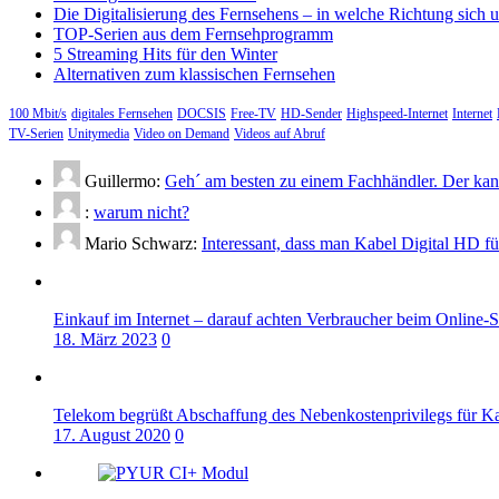
Die Digitalisierung des Fernsehens – in welche Richtung sich 
TOP-Serien aus dem Fernsehprogramm
5 Streaming Hits für den Winter
Alternativen zum klassischen Fernsehen
100 Mbit/s
digitales Fernsehen
DOCSIS
Free-TV
HD-Sender
Highspeed-Internet
Internet
TV-Serien
Unitymedia
Video on Demand
Videos auf Abruf
Guillermo:
Geh´ am besten zu einem Fachhändler. Der kann
:
warum nicht?
Mario Schwarz:
Interessant, dass man Kabel Digital HD f
Einkauf im Internet – darauf achten Verbraucher beim Online-
18. März 2023
0
Telekom begrüßt Abschaffung des Nebenkostenprivilegs für K
17. August 2020
0