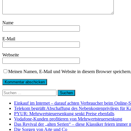
Name
E-Mail
Webseite
Meinen Namen, E-Mail und Website in diesem Browser speichern,
Suchen
nach:
Einkauf im Internet – darauf achten Verbraucher beim Online-
Telekom begrüßt Abschaffung des Nebenkostenprivilegs für K
PYUR: Mehrwertsteuersenkung senkt Preise ebenfalls
Vodafone-Kunden profitieren von Mehrwertsteuersenkung
Das Revival der „alten Serien“ – diese Klassiker feiern immer 
Die Sorgen von Arte und Co