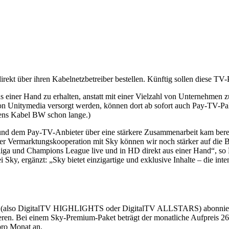
kt über ihren Kabelnetzbetreiber bestellen. Künftig sollen diese TV-
s einer Hand zu erhalten, anstatt mit einer Vielzahl von Unternehmen z
on Unitymedia versorgt werden, können dort ab sofort auch Pay-TV-Pak
ens Kabel BW schon lange.)
d dem Pay-TV-Anbieter über eine stärkere Zusammenarbeit kam berei
er Vermarktungskooperation mit Sky können wir noch stärker auf die 
liga und Champions League live und in HD direkt aus einer Hand“, so 
Sky, ergänzt: „Sky bietet einzigartige und exklusive Inhalte – die in
rs (also DigitalTV HIGHLIGHTS oder DigitalTV ALLSTARS) abonniert
eren. Bei einem Sky-Premium-Paket beträgt der monatliche Aufpreis 26
pro Monat an.