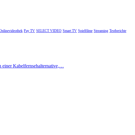
Onlinevideothek
Pay TV
SELECT VIDEO
Smart TV
Spielfilme
Streaming
Testberichte
h einer Kabelfernsehalternative,…