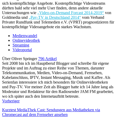
sich kostenpflichtige Angebote. Kostenpflichtige Videostreams
dürften bald sehr viel mehr User finden, denn andere aktuelle
Untersuchungen wie
„Video-on-Demand Forcast 2014-2019“
von
Goldmedia und
„Pay-TV in Deutschland 2014“
vom Verband
Privater Rundfunk und Telemedien e.V. (VPRT) prognostizieren für
kostenpflichtige Videoangebote ein starkes Wachstum.
Medienwandel
Onlinevideothek
Streaming
Videoportal
Über Oliver Springer
796 Artikel
Seit 2008 bin ich im Hauptberuf Blogger und schreibe für eigene
Projekte und im Auftrag zu einer Reihe von Themen, darunter
Telekommunikation, Medien, Video-on-Demand, Fernsehen,
Kabelanschluss, IPTV, Instant Messaging, Musik und Kaffee. Als
Serienfan interessiere ich mich besonders für Onlinevideotheken
und Pay-TV. Vor meiner Zeit als Blogger hatte ich 14 Jahre lang als
Moderator und Redakteur für den Radiosender JAM FM gearbeitet,
wo ich später auch den Internetauftritt betreute.
Vorheriger
Kurztest MediaThek Cast: Sendungen aus Mediatheken via
Chromecast auf dem Fernseher ansehen