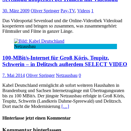
30. März 2009
Oliver Springer
Pay-TV
,
Videos
1
Das Videoportal Sevenload und die Online-Videothek Videoload
kooperieren und bringen so zusammen, was zusammengehört:
Filmtrailer und Filme in ganzer Länge.
Netzausbau
100-MBit/s-Internet für Groß Köris, Teupitz,
Schwerin – in Delitzsch außerdem SELECT VIDEO
7. Mai 2014
Oliver Springer
Netzausbau
0
Kabel Deutschland ermöglicht ab sofort weiteren Haushalten in
Brandenburg und Sachsen Internetzugänge mit Übertragungsraten
bis zu 100 MBit/s. Der jüngste Netzausbau erfolgte in Groß Köris,
Teupitz, Schwerin (Landkreis Dahme-Spreewald) und Delitzsch.
Dort macht die Modernisierung
[…]
Hinterlasse jetzt einen Kommentar
Kommentar hinterlassen