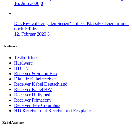
16. Juni 2020
0
Das Revival der „alten Serien“ – diese Klassiker feiern immer
noch Erfolge
12. Februar 2020
3
Hardware
Testberichte
Hardware
HD-TV
Receiver & Settop Box
Digitale Kabelreceiver
Receiver Kabel Deutschland
Receiver Kabel BW
Receiver Unitymedia
Receiver Primacom
Receiver Tele Columbus
HD Receiver und Receiver mit Festplatte
Kabel Anbieter