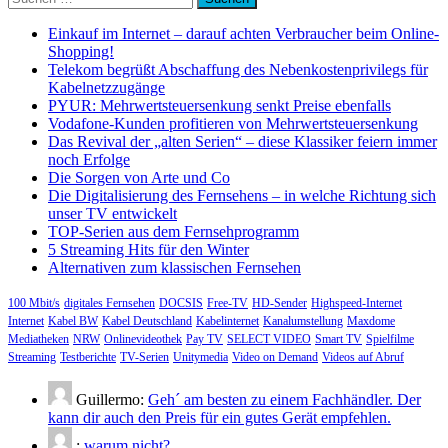
nach:
Einkauf im Internet – darauf achten Verbraucher beim Online-
Shopping!
Telekom begrüßt Abschaffung des Nebenkostenprivilegs für
Kabelnetzzugänge
PYUR: Mehrwertsteuersenkung senkt Preise ebenfalls
Vodafone-Kunden profitieren von Mehrwertsteuersenkung
Das Revival der „alten Serien“ – diese Klassiker feiern immer
noch Erfolge
Die Sorgen von Arte und Co
Die Digitalisierung des Fernsehens – in welche Richtung sich
unser TV entwickelt
TOP-Serien aus dem Fernsehprogramm
5 Streaming Hits für den Winter
Alternativen zum klassischen Fernsehen
100 Mbit/s
digitales Fernsehen
DOCSIS
Free-TV
HD-Sender
Highspeed-Internet
Internet
Kabel BW
Kabel Deutschland
Kabelinternet
Kanalumstellung
Maxdome
Mediatheken
NRW
Onlinevideothek
Pay TV
SELECT VIDEO
Smart TV
Spielfilme
Streaming
Testberichte
TV-Serien
Unitymedia
Video on Demand
Videos auf Abruf
Guillermo:
Geh´ am besten zu einem Fachhändler. Der
kann dir auch den Preis für ein gutes Gerät empfehlen.
:
warum nicht?