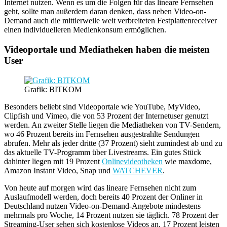
Internet nutzen. Wenn es um die Folgen für das lineare Fernsehen
geht, sollte man außerdem daran denken, dass neben Video-on-
Demand auch die mittlerweile weit verbreiteten Festplattenreceiver
einen individuelleren Medienkonsum ermöglichen.
Videoportale und Mediatheken haben die meisten
User
Grafik: BITKOM
Besonders beliebt sind Videoportale wie YouTube, MyVideo,
Clipfish und Vimeo, die von 53 Prozent der Internetuser genutzt
werden. An zweiter Stelle liegen die Mediatheken von TV-Sendern,
wo 46 Prozent bereits im Fernsehen ausgestrahlte Sendungen
abrufen. Mehr als jeder dritte (37 Prozent) sieht zumindest ab und zu
das aktuelle TV-Programm über Livestreams. Ein gutes Stück
dahinter liegen mit 19 Prozent
Onlinevideotheken
wie maxdome,
Amazon Instant Video, Snap und
WATCHEVER
.
Von heute auf morgen wird das lineare Fernsehen nicht zum
Auslaufmodell werden, doch bereits 40 Prozent der Onliner in
Deutschland nutzen Video-on-Demand-Angebote mindestens
mehrmals pro Woche, 14 Prozent nutzen sie täglich. 78 Prozent der
Streaming-User sehen sich kostenlose Videos an, 17 Prozent leisten