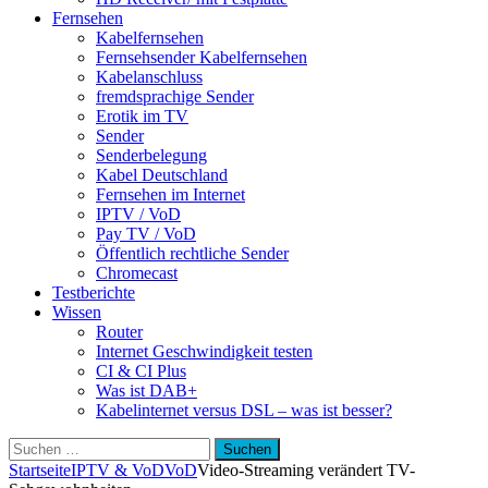
Fernsehen
Kabelfernsehen
Fernsehsender Kabelfernsehen
Kabelanschluss
fremdsprachige Sender
Erotik im TV
Sender
Senderbelegung
Kabel Deutschland
Fernsehen im Internet
IPTV / VoD
Pay TV / VoD
Öffentlich rechtliche Sender
Chromecast
Testberichte
Wissen
Router
Internet Geschwindigkeit testen
CI & CI Plus
Was ist DAB+
Kabelinternet versus DSL – was ist besser?
Suchen
nach:
Startseite
IPTV & VoD
VoD
Video-Streaming verändert TV-