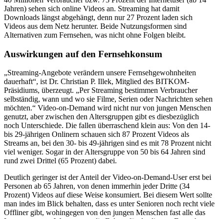
Jahren) sehen sich online Videos an. Streaming hat damit
Downloads längst abgehängt, denn nur 27 Prozent laden sich
Videos aus dem Netz herunter. Beide Nutzungsformen sind
Alternativen zum Fernsehen, was nicht ohne Folgen bleibt.
Auswirkungen auf den Fernsehkonsum
„Streaming-Angebote verändern unsere Fernsehgewohnheiten
dauerhaft“, ist Dr. Christian P. Illek, Mitglied des BITKOM-
Präsidiums, überzeugt. „Per Streaming bestimmen Verbraucher
selbständig, wann und wo sie Filme, Serien oder Nachrichten sehen
möchten.“ Video-on-Demand wird nicht nur von jungen Menschen
genutzt, aber zwischen den Altersgruppen gibt es diesbezüglich
noch Unterschiede. Die fallen überraschend klein aus: Von den 14-
bis 29-jährigen Onlinern schauen sich 87 Prozent Videos als
Streams an, bei den 30- bis 49-jährigen sind es mit 78 Prozent nicht
viel weniger. Sogar in der Altersgruppe von 50 bis 64 Jahren sind
rund zwei Drittel (65 Prozent) dabei.
Deutlich geringer ist der Anteil der Video-on-Demand-User erst bei
Personen ab 65 Jahren, von denen immerhin jeder Dritte (34
Prozent) Videos auf diese Weise konsumiert. Bei diesem Wert sollte
man indes im Blick behalten, dass es unter Senioren noch recht viele
Offliner gibt, wohingegen von den jungen Menschen fast alle das