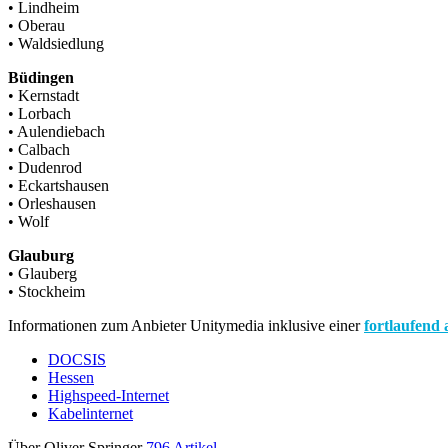
• Lindheim
• Oberau
• Waldsiedlung
Büdingen
• Kernstadt
• Lorbach
• Aulendiebach
• Calbach
• Dudenrod
• Eckartshausen
• Orleshausen
• Wolf
Glauburg
• Glauberg
• Stockheim
Informationen zum Anbieter Unitymedia inklusive einer
fortlaufend 
DOCSIS
Hessen
Highspeed-Internet
Kabelinternet
Über Oliver Springer
796 Artikel