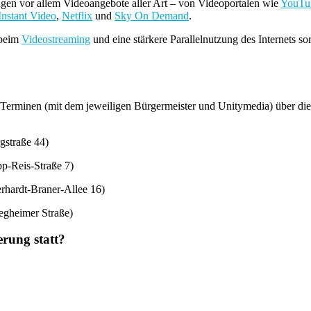
ngen vor allem Videoangebote aller Art – von Videoportalen wie
YouTu
nstant Video
,
Netflix
und
Sky On Demand
.
 beim
Videostreaming
und eine stärkere Parallelnutzung des Internets s
erminen (mit dem jeweiligen Bürgermeister und Unitymedia) über die
gstraße 44)
p-Reis-Straße 7)
rhardt-Braner-Allee 16)
egheimer Straße)
erung statt?