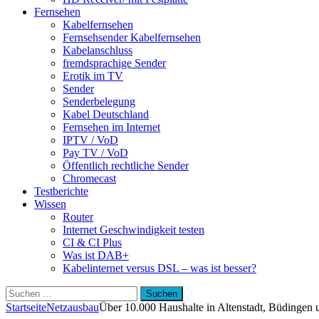
Fernsehen
Kabelfernsehen
Fernsehsender Kabelfernsehen
Kabelanschluss
fremdsprachige Sender
Erotik im TV
Sender
Senderbelegung
Kabel Deutschland
Fernsehen im Internet
IPTV / VoD
Pay TV / VoD
Öffentlich rechtliche Sender
Chromecast
Testberichte
Wissen
Router
Internet Geschwindigkeit testen
CI & CI Plus
Was ist DAB+
Kabelinternet versus DSL – was ist besser?
Suchen
nach:
Startseite
Netzausbau
Über 10.000 Haushalte in Altenstadt, Büdingen 