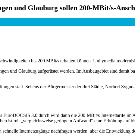
ngen und Glauburg sollen 200-MBit/s-Ansch
schwindigkeiten bis 200 MBit/s erhalten können. Unitymedia modernisi
ngen und Glauburg aufgerüstet werden. Im Ausbaugebiet sind damit bal
ltungen statt. Seitens der Bürgermeister der drei Städte, Norbert Syg
s EuroDOCSIS 3.0 durch wird dann die 200-MBit/s-Internettarife im Aus
ben ist mit „vergleichsweise geringem Aufwand“ eine Erhöhung auf bi
n schnelle Internetzugänge nachfragen werden, aber die Entwicklung der