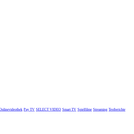
Onlinevideothek
Pay TV
SELECT VIDEO
Smart TV
Spielfilme
Streaming
Testberichte