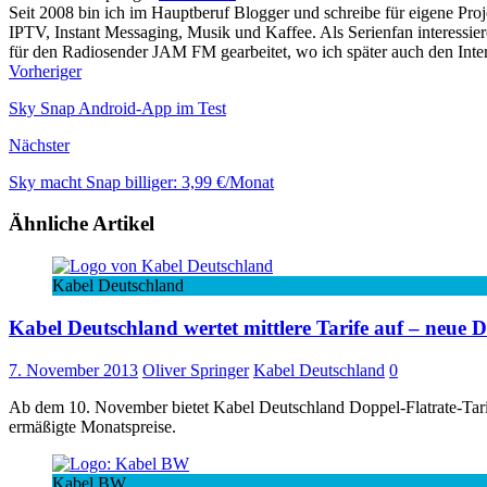
Seit 2008 bin ich im Hauptberuf Blogger und schreibe für eigene P
IPTV, Instant Messaging, Musik und Kaffee. Als Serienfan interessie
für den Radiosender JAM FM gearbeitet, wo ich später auch den Interne
Vorheriger
Sky Snap Android-App im Test
Nächster
Sky macht Snap billiger: 3,99 €/Monat
Ähnliche Artikel
Kabel Deutschland
Kabel Deutschland wertet mittlere Tarife auf – neue 
7. November 2013
Oliver Springer
Kabel Deutschland
0
Ab dem 10. November bietet Kabel Deutschland Doppel-Flatrate-Tarife
ermäßigte Monatspreise.
Kabel BW