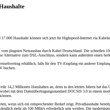
 Haushalte
17.000 Haushalte können sich jetzt für Highspeed-Internet via Kabelan
g vom jüngsten Netzausbau durch Kabel Deutschland. Die schnellen 100
ur eine Alternative zum DSL-Anschluss, sondern kann außerdem einen he
ernsehvertrag erhältlich, falls für den TV-Empfang ein anderer Empfa
TV buchen.
weile 14,2 Millionen Haushalten an, denn in den letzten Jahren hat das
 wobei mit dem Datenübertragungsstandard DOCSIS 3.0 in einem moder
 können.
en, wenn sich ein entsprechender Bedarf zeigt. Privathaushalte benöti
eutlich mehr als 100 MBit/s erforderlich sein werden. Die modernisier