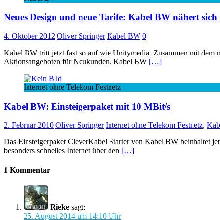
Neues Design und neue Tarife: Kabel BW nähert sich
4. Oktober 2012
Oliver Springer
Kabel BW
0
Kabel BW tritt jetzt fast so auf wie Unitymedia. Zusammen mit dem n
Aktionsangeboten für Neukunden. Kabel BW
[…]
Internet ohne Telekom Festnetz
Kabel BW: Einsteigerpaket mit 10 MBit/s
2. Februar 2010
Oliver Springer
Internet ohne Telekom Festnetz
,
Kab
Das Einsteigerpaket CleverKabel Starter von Kabel BW beinhaltet jet
besonders schnelles Internet über den
[…]
1 Kommentar
Rieke
sagt:
25. August 2014 um 14:10 Uhr