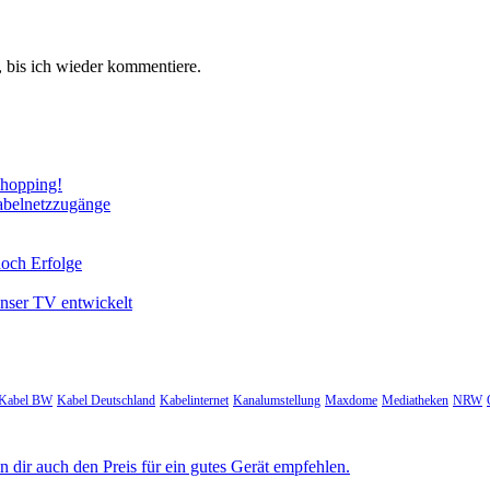
 bis ich wieder kommentiere.
Shopping!
abelnetzzugänge
noch Erfolge
unser TV entwickelt
Kabel BW
Kabel Deutschland
Kabelinternet
Kanalumstellung
Maxdome
Mediatheken
NRW
 dir auch den Preis für ein gutes Gerät empfehlen.