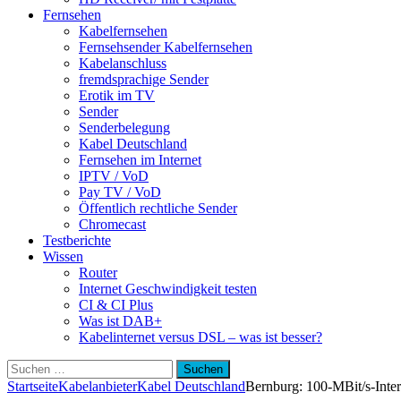
Fernsehen
Kabelfernsehen
Fernsehsender Kabelfernsehen
Kabelanschluss
fremdsprachige Sender
Erotik im TV
Sender
Senderbelegung
Kabel Deutschland
Fernsehen im Internet
IPTV / VoD
Pay TV / VoD
Öffentlich rechtliche Sender
Chromecast
Testberichte
Wissen
Router
Internet Geschwindigkeit testen
CI & CI Plus
Was ist DAB+
Kabelinternet versus DSL – was ist besser?
Suchen
nach:
Startseite
Kabelanbieter
Kabel Deutschland
Bernburg: 100-MBit/s-Inter