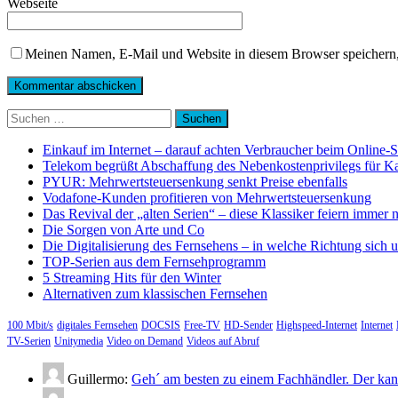
Webseite
Meinen Namen, E-Mail und Website in diesem Browser speichern,
Suchen
nach:
Einkauf im Internet – darauf achten Verbraucher beim Online-
Telekom begrüßt Abschaffung des Nebenkostenprivilegs für K
PYUR: Mehrwertsteuersenkung senkt Preise ebenfalls
Vodafone-Kunden profitieren von Mehrwertsteuersenkung
Das Revival der „alten Serien“ – diese Klassiker feiern immer 
Die Sorgen von Arte und Co
Die Digitalisierung des Fernsehens – in welche Richtung sich 
TOP-Serien aus dem Fernsehprogramm
5 Streaming Hits für den Winter
Alternativen zum klassischen Fernsehen
100 Mbit/s
digitales Fernsehen
DOCSIS
Free-TV
HD-Sender
Highspeed-Internet
Internet
TV-Serien
Unitymedia
Video on Demand
Videos auf Abruf
Guillermo:
Geh´ am besten zu einem Fachhändler. Der kann