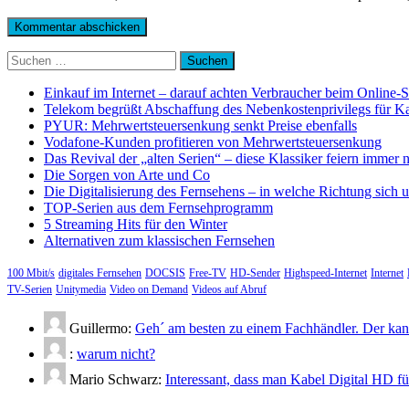
Suchen
nach:
Einkauf im Internet – darauf achten Verbraucher beim Online-
Telekom begrüßt Abschaffung des Nebenkostenprivilegs für K
PYUR: Mehrwertsteuersenkung senkt Preise ebenfalls
Vodafone-Kunden profitieren von Mehrwertsteuersenkung
Das Revival der „alten Serien“ – diese Klassiker feiern immer 
Die Sorgen von Arte und Co
Die Digitalisierung des Fernsehens – in welche Richtung sich 
TOP-Serien aus dem Fernsehprogramm
5 Streaming Hits für den Winter
Alternativen zum klassischen Fernsehen
100 Mbit/s
digitales Fernsehen
DOCSIS
Free-TV
HD-Sender
Highspeed-Internet
Internet
TV-Serien
Unitymedia
Video on Demand
Videos auf Abruf
Guillermo:
Geh´ am besten zu einem Fachhändler. Der kann
:
warum nicht?
Mario Schwarz:
Interessant, dass man Kabel Digital HD f