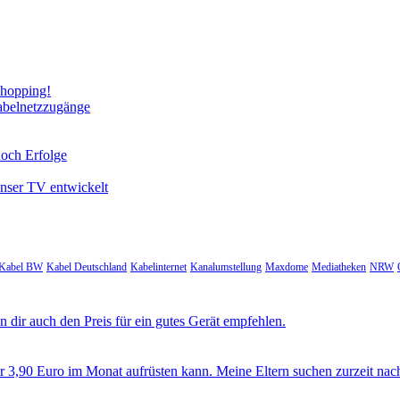
Shopping!
abelnetzzugänge
noch Erfolge
unser TV entwickelt
Kabel BW
Kabel Deutschland
Kabelinternet
Kanalumstellung
Maxdome
Mediatheken
NRW
 dir auch den Preis für ein gutes Gerät empfehlen.
ür 3,90 Euro im Monat aufrüsten kann. Meine Eltern suchen zurzeit nac