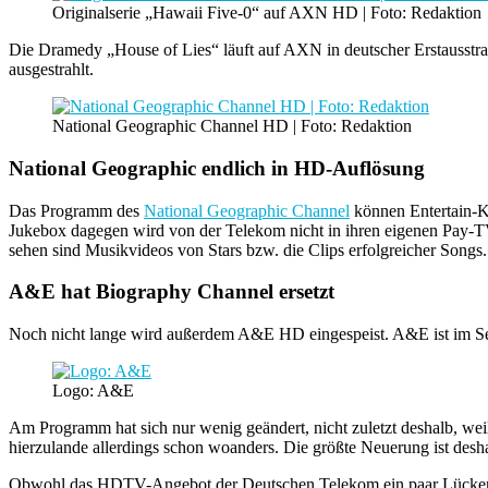
Originalserie „Hawaii Five-0“ auf AXN HD | Foto: Redaktion
Die Dramedy „House of Lies“ läuft auf AXN in deutscher Erstausstrahl
ausgestrahlt.
National Geographic Channel HD | Foto: Redaktion
National Geographic endlich in HD-Auflösung
Das Programm des
National Geographic Channel
können Entertain-Ku
Jukebox dagegen wird von der Telekom nicht in ihren eigenen Pay-TV
sehen sind Musikvideos von Stars bzw. die Clips erfolgreicher Songs.
A&E hat Biography Channel ersetzt
Noch nicht lange wird außerdem A&E HD eingespeist. A&E ist im S
Logo: A&E
Am Programm hat sich nur wenig geändert, nicht zuletzt deshalb, wei
hierzulande allerdings schon woanders. Die größte Neuerung ist des
Obwohl das HDTV-Angebot der Deutschen Telekom ein paar Lücken