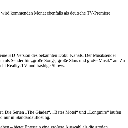
ied“ wird kommenden Monat ebenfalls als deutsche TV-Premiere
er eine HD-Version des bekannten Doku-Kanals. Der Musiksender
n als Sender für „große Songs, große Stars und große Musik“ an. Zu
nicht Reality-TV und trashige Shows.
tet. Die Serien „The Glades“, „Bates Motel“ und „Longmire“ laufen
d nur in Standardauflösung.
sehen – bietet Entertain eine größere Auswahl als die großen