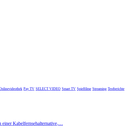
Onlinevideothek
Pay TV
SELECT VIDEO
Smart TV
Spielfilme
Streaming
Testberichte
h einer Kabelfernsehalternative,…