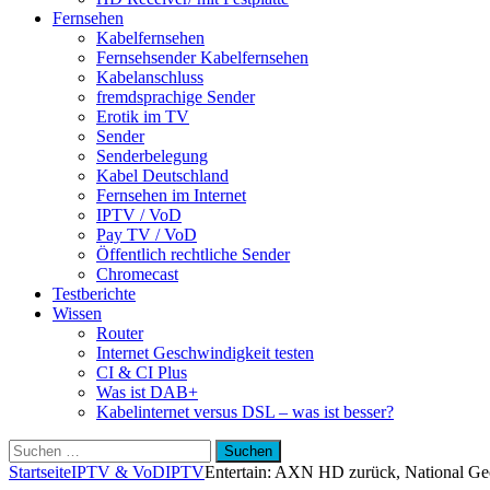
Fernsehen
Kabelfernsehen
Fernsehsender Kabelfernsehen
Kabelanschluss
fremdsprachige Sender
Erotik im TV
Sender
Senderbelegung
Kabel Deutschland
Fernsehen im Internet
IPTV / VoD
Pay TV / VoD
Öffentlich rechtliche Sender
Chromecast
Testberichte
Wissen
Router
Internet Geschwindigkeit testen
CI & CI Plus
Was ist DAB+
Kabelinternet versus DSL – was ist besser?
Suchen
nach:
Startseite
IPTV & VoD
IPTV
Entertain: AXN HD zurück, National Ge