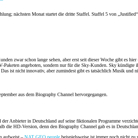
ung; nächsten Monat startet die dritte Staffel. Staffel 5 von „Justif
nden zwar schon lange sehen, aber erst seit dieser Woche gibt es hi
-Paketen angeboten, sondern nur für die Sky-Kunden. Sky kündigte ih
 Das ist nicht innovativ, aber zumindest gibt es tatsächlich Musik und 
eptember aus dem Biography Channel hervorgegangen.
l der Anbieter in Deutschland auf seine fiktionalen Programme verzich
halb die HD-Version, denn den Biography Channel gab es in Deutschlan
 aufweist –
NAT GEO people
beispielsweise ist immer noch nicht zu 