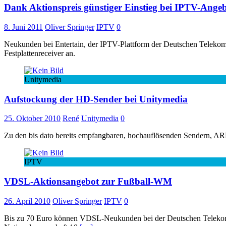
Dank Aktionspreis günstiger Einstieg bei IPTV-Angeb
8. Juni 2011
Oliver Springer
IPTV
0
Neukunden bei Entertain, der IPTV-Plattform der Deutschen Telekom, 
Festplattenreceiver an.
Unitymedia
Aufstockung der HD-Sender bei Unitymedia
25. Oktober 2010
René
Unitymedia
0
Zu den bis dato bereits empfangbaren, hochauflösenden Sendern, AR
IPTV
VDSL-Aktionsangebot zur Fußball-WM
26. April 2010
Oliver Springer
IPTV
0
Bis zu 70 Euro können VDSL-Neukunden bei der Deutschen Telekom s