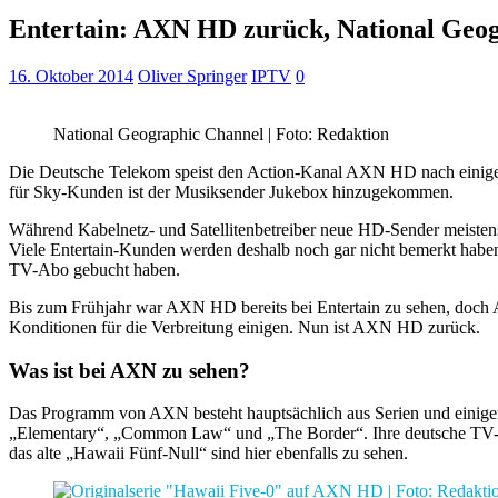
Entertain: AXN HD zurück, National Geo
16. Oktober 2014
Oliver Springer
IPTV
0
National Geographic Channel | Foto: Redaktion
Die Deutsche Telekom speist den Action-Kanal AXN HD nach einigen 
für Sky-Kunden ist der Musiksender Jukebox hinzugekommen.
Während Kabelnetz- und Satellitenbetreiber neue HD-Sender meisten
Viele Entertain-Kunden werden deshalb noch gar nicht bemerkt hab
TV-Abo gebucht haben.
Bis zum Frühjahr war AXN HD bereits bei Entertain zu sehen, doch An
Konditionen für die Verbreitung einigen. Nun ist AXN HD zurück.
Was ist bei AXN zu sehen?
Das Programm von AXN besteht hauptsächlich aus Serien und einigen 
„Elementary“, „Common Law“ und „The Border“. Ihre deutsche TV-Pre
das alte „Hawaii Fünf-Null“ sind hier ebenfalls zu sehen.