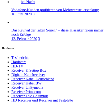
Vodafone-Kunden profitieren von Mehrwertsteuersenkung
16. Juni 2020
0
Das Revival der „alten Serien“ – diese Klassiker feiern immer
noch Erfolge
12. Februar 2020
3
Hardware
Testberichte
Hardware
HD-TV
Receiver & Settop Box
Digitale Kabelreceiver
Receiver Kabel Deutschland
Receiver Kabel BW
Receiver Unitymedia
Receiver Primacom
Receiver Tele Columbus
HD Receiver und Receiver mit Festplatte