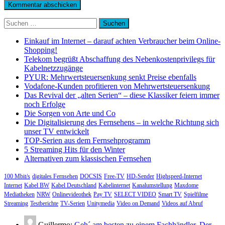
Suchen
nach:
Einkauf im Internet – darauf achten Verbraucher beim Online-
Shopping!
Telekom begrüßt Abschaffung des Nebenkostenprivilegs für
Kabelnetzzugänge
PYUR: Mehrwertsteuersenkung senkt Preise ebenfalls
Vodafone-Kunden profitieren von Mehrwertsteuersenkung
Das Revival der „alten Serien“ – diese Klassiker feiern immer
noch Erfolge
Die Sorgen von Arte und Co
Die Digitalisierung des Fernsehens – in welche Richtung sich
unser TV entwickelt
TOP-Serien aus dem Fernsehprogramm
5 Streaming Hits für den Winter
Alternativen zum klassischen Fernsehen
100 Mbit/s
digitales Fernsehen
DOCSIS
Free-TV
HD-Sender
Highspeed-Internet
Internet
Kabel BW
Kabel Deutschland
Kabelinternet
Kanalumstellung
Maxdome
Mediatheken
NRW
Onlinevideothek
Pay TV
SELECT VIDEO
Smart TV
Spielfilme
Streaming
Testberichte
TV-Serien
Unitymedia
Video on Demand
Videos auf Abruf
Guillermo:
Geh´ am besten zu einem Fachhändler. Der