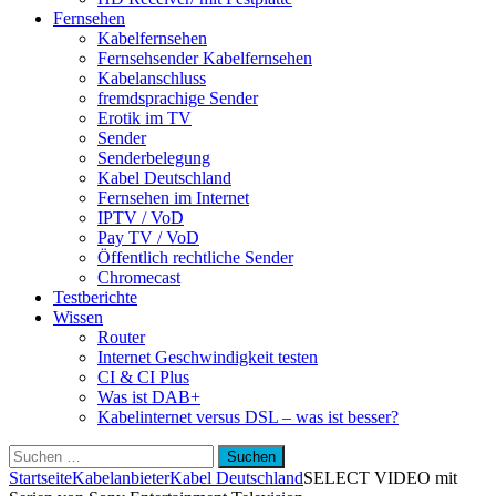
Fernsehen
Kabelfernsehen
Fernsehsender Kabelfernsehen
Kabelanschluss
fremdsprachige Sender
Erotik im TV
Sender
Senderbelegung
Kabel Deutschland
Fernsehen im Internet
IPTV / VoD
Pay TV / VoD
Öffentlich rechtliche Sender
Chromecast
Testberichte
Wissen
Router
Internet Geschwindigkeit testen
CI & CI Plus
Was ist DAB+
Kabelinternet versus DSL – was ist besser?
Suchen
nach:
Startseite
Kabelanbieter
Kabel Deutschland
SELECT VIDEO mit