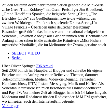
Zu den weiteren derzeit abrufbaren Serien gehören die Mini-Serie
„The Great Train Robbery“ mit Oscar-Preisträger Jim Broadbent,
„Grand Hotel“ aus Spanien, die belgische Serie „Clan“, „The
Bletchley Circle“ aus Großbritannien sowie die während des
zweiten Weltkriegs in Frankreich spielende Drama-Serie „Un
Village Francais – Überleben unter deutscher Besatzung“.
Besonders groß dürfte das Interesse am international erfolgreichen
Serienhit „Downton Abbey“ aus Großbritannien sein. Ebenfalls von
Anfang an zu sehen ist die australische Krimiserie „Miss Fishers
mysteriöse Mordfälle“, die im Melbourne der Zwanzigerjahre spielt.
SELECT VIDEO
Serien
Über Oliver Springer
796 Artikel
Seit 2008 bin ich im Hauptberuf Blogger und schreibe für eigene
Projekte und im Auftrag zu einer Reihe von Themen, darunter
Telekommunikation, Medien, Video-on-Demand, Fernsehen,
Kabelanschluss, IPTV, Instant Messaging, Musik und Kaffee. Als
Serienfan interessiere ich mich besonders für Onlinevideotheken
und Pay-TV. Vor meiner Zeit als Blogger hatte ich 14 Jahre lang als
Moderator und Redakteur für den Radiosender JAM FM gearbeitet,
wo ich später auch den Internetauftritt betreute.
Vorheriger