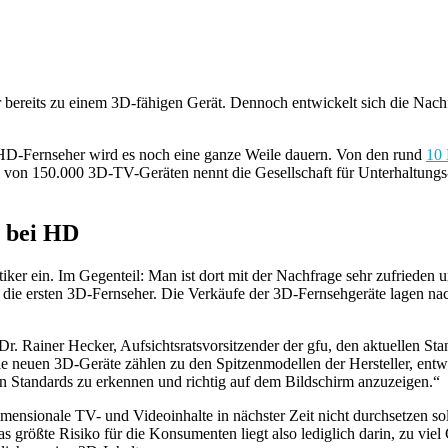
r bereits zu einem 3D-fähigen Gerät. Dennoch entwickelt sich die Nach
HD-Fernseher wird es noch eine ganze Weile dauern. Von den rund
10 
von 150.000 3D-TV-Geräten nennt die Gesellschaft für Unterhaltungs
4 bei HD
tiker ein. Im Gegenteil: Man ist dort mit der Nachfrage sehr zufrieden
hr die ersten 3D-Fernseher. Die Verkäufe der 3D-Fernsehgeräte lagen 
r. Rainer Hecker, Aufsichtsratsvorsitzender der gfu, den aktuellen St
neuen 3D-Geräte zählen zu den Spitzenmodellen der Hersteller, entwick
en Standards zu erkennen und richtig auf dem Bildschirm anzuzeigen.“
mensionale TV- und Videoinhalte in nächster Zeit nicht durchsetzen so
as größte Risiko für die Konsumenten liegt also lediglich darin, zu vie