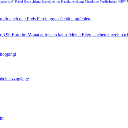
Kabel BW
Kabel Deutschland
Kabelinternet
Kanalumstellung
Maxdome
Mediatheken
NRW
 dir auch den Preis für ein gutes Gerät empfehlen.
ür 3,90 Euro im Monat aufrüsten kann. Meine Eltern suchen zurzeit nac
Shopping!
abelnetzzugänge