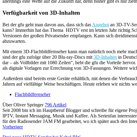
allerdings eine Wette auf die Zukunft dar, denn bisher gibt es nur zie
Verfügbarkeit von 3D-Inhalten
Bei der gfu geht man davon aus, dass sich das
Angebot
an 3D-TV-Send
kann? Immerhin hat das Thema HDTV erst im letzten Jahr richtig S
Versionen der großen Privatsender empfangen. Kann sich dreidimensi
abzuwarten.
Mit einem 3D-Flachbildfernseher kann man natürlich noch mehr machen
sind der gfu zufolge über 20 Blu-ray-Discs mit
3D-Inhalten
in Deutsch
dar – als Vollbilder mit 1080 Zeilen“, hebt die gfu die Vorteile hervo
als digitale Vorlagen zur Errechnung von 3D-Fassungen. Weitere wichti
Außerdem sind bereits erste Geräte erhältlich, mit denen die Verbr
Jahren auf vielfältige Weise beschäftigen. Heute erleben wir nichts we
Flachbildfernseher
Über Oliver Springer
796 Artikel
Seit 2008 bin ich im Hauptberuf Blogger und schreibe für eigene P
IPTV, Instant Messaging, Musik und Kaffee. Als Serienfan interessie
für den Radiosender JAM FM gearbeitet, wo ich später auch den Interne
Vorheriger