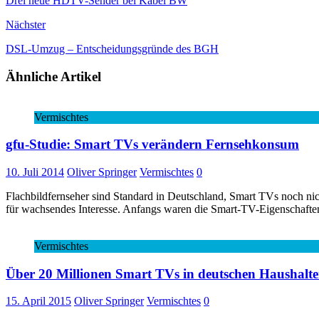
Drei neue HDTV-Sender bei Kabel BW
Nächster
DSL-Umzug – Entscheidungsgründe des BGH
Ähnliche Artikel
Vermischtes
gfu-Studie: Smart TVs verändern Fernsehkonsum
10. Juli 2014
Oliver Springer
Vermischtes
0
Flachbildfernseher sind Standard in Deutschland, Smart TVs noch ni
für wachsendes Interesse. Anfangs waren die Smart-TV-Eigenschafte
Vermischtes
Über 20 Millionen Smart TVs in deutschen Haushalt
15. April 2015
Oliver Springer
Vermischtes
0