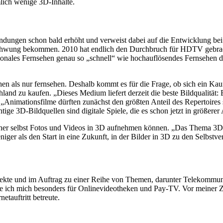
mlich wenige 3D-Inhalte.
ungen schon bald erhöht und verweist dabei auf die Entwicklung bei
chwung bekommen. 2010 hat endlich den Durchbruch für HDTV gebracht
onales Fernsehen genau so „schnell“ wie hochauflösendes Fernsehen du
 als nur fernsehen. Deshalb kommt es für die Frage, ob sich ein Kauf 
land zu kaufen. „Dieses Medium liefert derzeit die beste Bildqualität: 
r. „Animationsfilme dürften zunächst den größten Anteil des Repertoires 
ge 3D-Bildquellen sind digitale Spiele, die es schon jetzt in größerer
aucher selbst Fotos und Videos in 3D aufnehmen können. „Das Thema 3D
niger als den Start in eine Zukunft, in der Bilder in 3D zu den Selbstv
rojekte und im Auftrag zu einer Reihe von Themen, darunter Telekomm
re ich mich besonders für Onlinevideotheken und Pay-TV. Vor meiner Ze
tauftritt betreute.