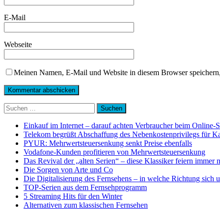
E-Mail
Webseite
Meinen Namen, E-Mail und Website in diesem Browser speichern,
Suchen
nach:
Einkauf im Internet – darauf achten Verbraucher beim Online-
Telekom begrüßt Abschaffung des Nebenkostenprivilegs für K
PYUR: Mehrwertsteuersenkung senkt Preise ebenfalls
Vodafone-Kunden profitieren von Mehrwertsteuersenkung
Das Revival der „alten Serien“ – diese Klassiker feiern immer 
Die Sorgen von Arte und Co
Die Digitalisierung des Fernsehens – in welche Richtung sich 
TOP-Serien aus dem Fernsehprogramm
5 Streaming Hits für den Winter
Alternativen zum klassischen Fernsehen