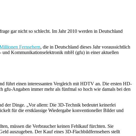
frage gar nicht so schlecht. Im Jahr 2010 werden in Deutschland
Millionen Fernsehern
, die in Deutschland dieses Jahr voraussichtlich
- und Kommunikationselektronik mbH (gfu) in einer aktuellen
 und führt einen interessanten Vergleich mit HDTV an. Die ersten HD-
nach gfu-Angaben immer mehr als fünfmal so hoch wie damals bei den
and der Dinge. „Vor allem: Die 3D-Technik bedeutet keinerlei
elt für die erstklassige Wiedergabe konventioneller Bilder und
llten, müssen die Verbraucher keinen Fehlkauf fürchten. Sie
l Geld auszugeben. Der Kauf eines 3D-Flachbildfernsehers stellt