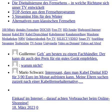
Die Digitalisierung des Fernsehens – in welche Richtung sich
unser TV entwickelt
TOP-Serien aus dem Fernsehprogramm
5 Streaming Hits für den Winter
Alternativen zum klassischen Fernsehen
100 Mbit/s
digitales Fernsehen
DOCSIS
Free-TV
HD-Sender
Highspeed-Internet
Internet
Kabel BW
Kabel Deutschland
Kabelinternet
Kanalumstellung
Maxdome
Mediatheken
NRW
Onlinevideothek
Pay TV
SELECT VIDEO
Smart TV
Spielfilme
Streaming
Testberichte
TV-Serien
Unitymedia
Video on Demand
Videos auf Abruf
Guillermo:
Geh´ am besten zu einem Fachhändler. Der
kann dir auch den Preis für ein gutes Gerät empfehlen.
:
warum nicht?
Mario Schwarz:
Interessant, dass man Kabel Digital HD
für 3,90 Euro im Monat aufrüsten kann. Meine Eltern suchen
zurzeit nach einer Kabelfernsehalternative,…
Einkauf im Internet – darauf achten Verbraucher beim Online-
Shopping!
18. März 2023
0