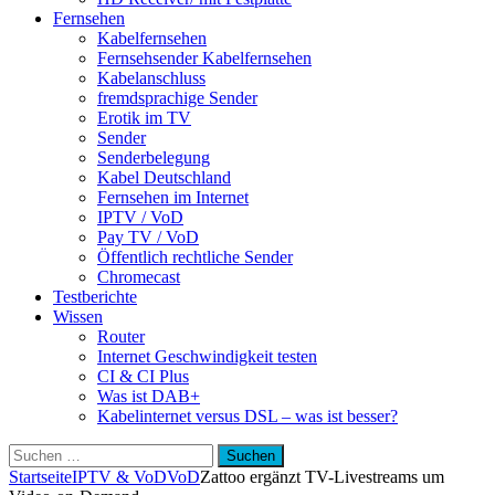
Fernsehen
Kabelfernsehen
Fernsehsender Kabelfernsehen
Kabelanschluss
fremdsprachige Sender
Erotik im TV
Sender
Senderbelegung
Kabel Deutschland
Fernsehen im Internet
IPTV / VoD
Pay TV / VoD
Öffentlich rechtliche Sender
Chromecast
Testberichte
Wissen
Router
Internet Geschwindigkeit testen
CI & CI Plus
Was ist DAB+
Kabelinternet versus DSL – was ist besser?
Suchen
nach:
Startseite
IPTV & VoD
VoD
Zattoo ergänzt TV-Livestreams um