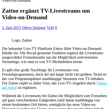
Video-on-Demand
Zattoo ergänzt TV-Livestreams um
Video-on-Demand
3. Juni 2015
Oliver Springer
VoD
0
Logo: Zattoo
Die bekannte Live-TV-Plattform Zattoo führt Video-on-Demand-
Inhalte ein. Die Recall genannte Funktion ergänzt die Livestreams
ausgewählter Fernsehsender um die Möglichkeit zeitversetzten
Streamings, wie man es von TV-Mediatheken kennt.
Es gibt eine große Nachfrage für Livestreams von
Fernsehprogrammen, doch der auf lange Sicht viel größere Trend ist
das von Programmplänen unabhängige Streamen von TV-Inhalten.
Für Zattoo ergibt es daher Sinn, das Live-TV-Angebot durch
Videos
auf Abruf
zu ergänzen.
Während die Livestreams bei Zattoo die Möglichkeit zum Fernsehen
auf ganz verschiedenen Endgeräten (und damit unabhängig von
einem bestimmten Ort) bieten, ermöglicht das neue Video-on-
Demand-Angebot den Usern, genau dann die gewünschten Inhalte