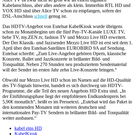
Kabelanschluss, aber alles andere als klein. Immerhin RTL HD und
VOX HD sind über Alice TV schon zu empfangen, sofern der
DSL-Anschluss
schnell
genug ist.
Das HDTV-Angebot von Eutelsat KabelKiosk wurde übrigens
schon zu Monatsbeginn um die fünf Pay-TV-Kanäle LUXE TV,
bebe TV, my.ZEN.tv, fashion TV und Mezzo Live HD erweitert.
Der Der Klassik- und Jazzsender Mezzo Live HD ist erst seit dem 1.
April über den Eutelsat-Satelliten EUROBIRD 9A auf Sendung.
Eutelsat schreibt: „Zum Live-Angebot gehören Opern, klassische
Konzerte, Ballet und Jazzkonzerte in brillanter Bild- und
Tonqualität. Neben 270 Stunden neu produziertem Sendematerial
will der Sender im ersten Jahr zehn Live-Konzerte bringen.“
Obwohl nur Mezzo Live HD schon im Namen auf die HD-Qualität
des TV-Signals hinweist, handelt es sich durchweg um HDTV-
Programme, die alle Teil des neuen Angebots HD Extra sind. „In
der Einführungsphase liegt der empfohlenen Endkundenpreis bei
5,90€ monatlich“, heißt es im Pressetext. „Eutelsat wird das Paket in
den kommenden Monaten mit weiteren deutschen und
internationalen Pay-TV Sendern in brillanter Bild- und Tonqualität
weiter ausbauen.“
kabel eins HD
KabelKiosk