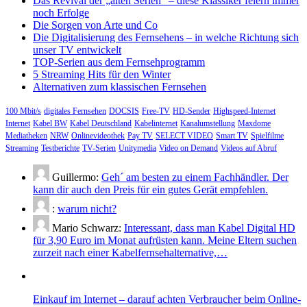
Das Revival der „alten Serien“ – diese Klassiker feiern immer
noch Erfolge
Die Sorgen von Arte und Co
Die Digitalisierung des Fernsehens – in welche Richtung sich
unser TV entwickelt
TOP-Serien aus dem Fernsehprogramm
5 Streaming Hits für den Winter
Alternativen zum klassischen Fernsehen
100 Mbit/s
digitales Fernsehen
DOCSIS
Free-TV
HD-Sender
Highspeed-Internet
Internet
Kabel BW
Kabel Deutschland
Kabelinternet
Kanalumstellung
Maxdome
Mediatheken
NRW
Onlinevideothek
Pay TV
SELECT VIDEO
Smart TV
Spielfilme
Streaming
Testberichte
TV-Serien
Unitymedia
Video on Demand
Videos auf Abruf
Guillermo:
Geh´ am besten zu einem Fachhändler. Der
kann dir auch den Preis für ein gutes Gerät empfehlen.
:
warum nicht?
Mario Schwarz:
Interessant, dass man Kabel Digital HD
für 3,90 Euro im Monat aufrüsten kann. Meine Eltern suchen
zurzeit nach einer Kabelfernsehalternative,…
Einkauf im Internet – darauf achten Verbraucher beim Online-