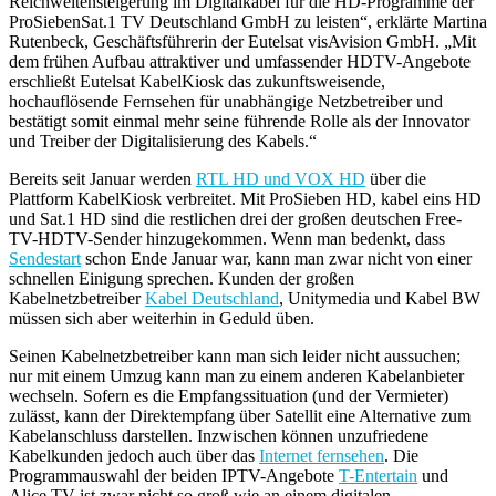
Reichweitensteigerung im Digitalkabel für die HD-Programme der
ProSiebenSat.1 TV Deutschland GmbH zu leisten“, erklärte Martina
Rutenbeck, Geschäftsführerin der Eutelsat visAvision GmbH. „Mit
dem frühen Aufbau attraktiver und umfassender HDTV-Angebote
erschließt Eutelsat KabelKiosk das zukunftsweisende,
hochauflösende Fernsehen für unabhängige Netzbetreiber und
bestätigt somit einmal mehr seine führende Rolle als der Innovator
und Treiber der Digitalisierung des Kabels.“
Bereits seit Januar werden
RTL HD und VOX HD
über die
Plattform KabelKiosk verbreitet. Mit ProSieben HD, kabel eins HD
und Sat.1 HD sind die restlichen drei der großen deutschen Free-
TV-HDTV-Sender hinzugekommen. Wenn man bedenkt, dass
Sendestart
schon Ende Januar war, kann man zwar nicht von einer
schnellen Einigung sprechen. Kunden der großen
Kabelnetzbetreiber
Kabel Deutschland
, Unitymedia und Kabel BW
müssen sich aber weiterhin in Geduld üben.
Seinen Kabelnetzbetreiber kann man sich leider nicht aussuchen;
nur mit einem Umzug kann man zu einem anderen Kabelanbieter
wechseln. Sofern es die Empfangssituation (und der Vermieter)
zulässt, kann der Direktempfang über Satellit eine Alternative zum
Kabelanschluss darstellen. Inzwischen können unzufriedene
Kabelkunden jedoch auch über das
Internet fernsehen
. Die
Programmauswahl der beiden IPTV-Angebote
T-Entertain
und
Alice TV ist zwar nicht so groß wie an einem digitalen