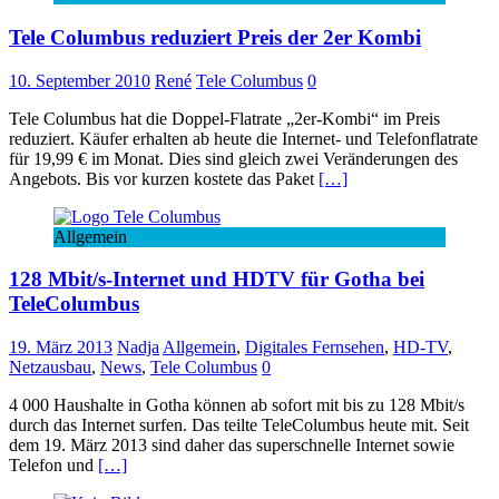
Tele Columbus reduziert Preis der 2er Kombi
10. September 2010
René
Tele Columbus
0
Tele Columbus hat die Doppel-Flatrate „2er-Kombi“ im Preis
reduziert. Käufer erhalten ab heute die Internet- und Telefonflatrate
für 19,99 € im Monat. Dies sind gleich zwei Veränderungen des
Angebots. Bis vor kurzen kostete das Paket
[…]
Allgemein
128 Mbit/s-Internet und HDTV für Gotha bei
TeleColumbus
19. März 2013
Nadja
Allgemein
,
Digitales Fernsehen
,
HD-TV
,
Netzausbau
,
News
,
Tele Columbus
0
4 000 Haushalte in Gotha können ab sofort mit bis zu 128 Mbit/s
durch das Internet surfen. Das teilte TeleColumbus heute mit. Seit
dem 19. März 2013 sind daher das superschnelle Internet sowie
Telefon und
[…]