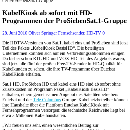
der ProSiebenSat.1-Gruppe
KabelKiosk ab sofort mit HD-
Programmen der ProSiebenSat.1-Gruppe
28. Juni 2010
Oliver Springer
Fernsehsender
,
HD-TV
0
Die HDTV-Versionen von Sat.1, kabel eins und ProSieben sind jetzt
Teil des Pakets „KabelKiosk BasisHD“. Die beteiligten
Unternehmen konnten sich auf ein Verbreitungsabkommen einigen.
Da bisher schon RTL HD und VOX HD Teil des Angebots waren,
sind jetzt alle fünf der großen Free-TV-Sender in HD-Qualität für
Kabelkunden zu sehen, die ihre TV-Programme über Eutelsat
KabelKiosk erhalten.
Sat.1 HD, ProSieben HD und kabel eins HD sind ab sofort ohne
Zusatzkosten im Programm-Paket „KabelKiosk BasisHD“
enthalten, einem gemeinsamen Angebot des Satellitenbetreibers
Eutelsat und der
Tele Columbus
Gruppe. Kabelnetzbetreiber können
ihre Haushalte über die Plattform Eutelsat KabelKiosk mit
Fernsehprogrammen versorgen; die technische Reichweite liegt bei
etwa 3 Millionen Kabelhaushalten.
„Wir freuen uns sehr, einen wesentlichen Beitrag zur