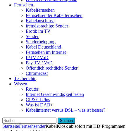
Fernsehen
Kabelfernsehen
Fernsehsender Kabelfernsehen
Kabelanschluss
fremdsprachige Sender
Erotik im TV
Sender
Senderbelegung
Kabel Deutschland
Fernsehen im Internet
IPTV / VoD
Pay TV / VoD
Öffentlich rechtliche Sender
Chromecast
Testberichte
Wissen
Router
Internet Geschwindigkeit testen
CI & CI Plus
Was ist DAB+
Kabelinternet versus DSL – was ist besser?
Suchen
nach:
Startseite
Fernsehsender
KabelKiosk ab sofort mit HD-Programmen